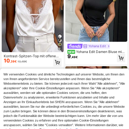
Yohana Edit
6
Yohana Edit Damen Bluse mit
NEW
9
Bindeträgern, figurbetont und modis
Kontrast-Spitzen-Top mit offenem
,49€
ch
10
Rücken und Cut-outs, sexy Damen
,39€
10,49€
-Top, weißes Strandoutfit für den S
ommer, Vacationcore
Wir verwenden Cookies und ähnliche Technologien auf unserer Website, um Ihnen den
von Ihnen angeforderten Service bereitzustellen und Ihnen das bestmögliche
Webseitenerlebnis zu bieten. Sie können jederzeit nach Ihrer Wahl "Alle ablehnen", "Alle
akzeptieren" oder Ihre Cookie-Einstellungen anpassen. Wenn Sie "Alle akzeptieren"
auswählen, werden wir alle optionalen Cookies setzen, die uns helfen, den
Datenverkehr zu analysieren, erweiterte Funktionen anzubieten und Inhalte und
Anzeigen an Ihr Einkaufserlebnis bei SHEIN anzupassen. Wenn Sie "Alle ablehnen"
auswählen, lassen Sie nur die unbedingt erforderlichen Cookies zu, die unsere Website
zum Laufen bringen. Sie können diese in den Browsereinstellungen deaktivieren, was
jedoch die Funktionalität der Website beeinträchtigen kann. Um mehr über die von uns
verwendeten Cookies zu erfahren und Ihre optionalen Cookie-Einstellungen
anzupassen, wählen Sie bitte "Cookies verwalten". Weitere Informationen darüber, wie