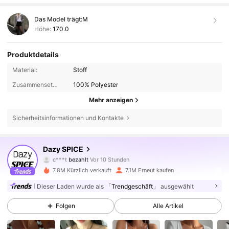
Das Model trägt:
M
Höhe:
170.0
Produktdetails
Material:
Stoff
Zusammensetzung:
100% Polyester
Mehr anzeigen
Sicherheitsinformationen und Kontakte
2M Follower
4,84
Dazy SPICE
c***t
bezahlt
Vor 10 Stunden
c***a
ist
Vor 4 Stunden
gefolgt
7.8M Kürzlich verkauft
7.1M Erneut kaufen
2M Follower
4,84
Dieser Laden wurde als
「Trendgeschäft」
ausgewählt
Folgen
Alle Artikel
2M Follower
4,84