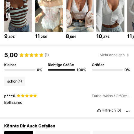
2M Follower
4,84
2M Follower
4,84
9
11
8
10
11
,49€
,25€
,56€
,37€
,
2M Follower
4,84
5,00
(1)
Mehr anzeigen
Kleiner
Richtige Größe
Größer
2M Follower
4,84
0%
100%
0%
schön
(1)
2M Follower
4,84
p***0
Farbe: Weiss / Größe: L
Bellissimo
2M Follower
4,84
Hilfreich
(0)
Könnte Dir Auch Gefallen
2M Follower
4,84