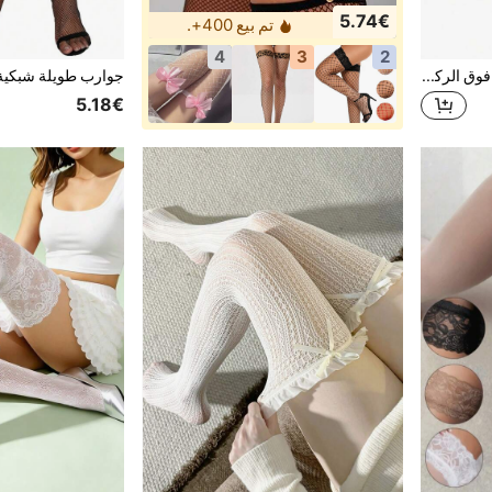
5.74€
تم بيع 400+.
4
3
2
1/2/3 أزواج من جوارب طويلة فوق الركبة للنساء، جوارب شبكية، جوارب طويلة شبكية مفرغة، هدية عيد الميلاد
5.18€