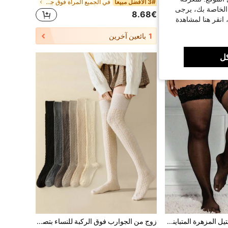
3# الأفضل مبيعا
في الجميع المرأة فوق جوارب الركبة
 الخاصة بك، يرجى
8.68€
 انقر هنا لمشاهدة
احد
1
بائعين آخرين
ل
زوج من جوارب الدانتيل المزهرة المتباينة، شفافة ومقاومة للتمزق، جوارب حريرية سوداء متينة، خيار مثالي للساق العارية للنساء في الصيف
زوج من الجوارب فوق الركبة للنساء بتصميم السلسلة، متعدد الألوان عشوائي، جوارب طويلة حتى الفخذ عصرية وشتوية مريحة للاستخدام اليومي