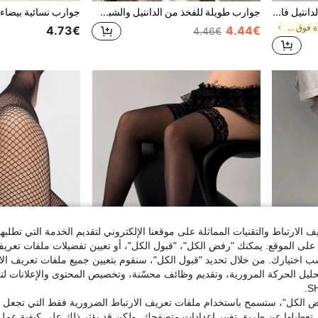
جوارب طويلة فوق الركبة من الدانتيل فائقة النحافة قطعة واحدة
جوارب طويلة للفخذ من الدانتيل والشبك للنساء مع فيونكة وتطريز كشكش، بطراز لوليتا الحلو، مناسبة للارتداء اليومي، مريحة ودافئة
في النباتات المرأة فوق جوارب الركبة
4.73€
4.44€
4.46€
الارتباط والتقنيات المماثلة على موقعنا الإلكتروني لتقديم الخدمة التي تطلبه
لى الموقع. يمكنك "رفض الكل"، "قبول الكل"، أو تعيين تفضيلات ملفات تعريف
ختيارك. من خلال تحديد "قبول الكل"، سنقوم بتعيين جميع ملفات تعريف الارتب
حليل الحركة المرورية، وتقديم وظائف محسّنة، وتخصيص المحتوى والإعلانات لت
 الكل"، ستسمح باستخدام ملفات تعريف الارتباط الضرورية فقط التي تجعل مو
زوج واحد من سلاسل الساق المتقاطعة المثيرة، مجوهرات ساق بأسلوب لوليتا الحلو للنساء، مناسبة للحفلات الراقصة والمهرجانات والرقص، إكسسوار لف الساق المعدني اللامع
جوارب طويلة فوق الركبة من الدانتيل الزهري مقاس كبير، جوارب شفافة مرنة سوداء فوق الركبة، ملابس داخلية نسائية مثيرة بتصميم منحني
%1-
تعطيلها عن طريق تغيير إعدادات متصفحك، ولكن قد يؤثر ذلك على كيفية عمل 