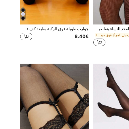
جوارب طويلة حتى الفخذ للنساء بتفاصيل معدنية مفرغة، جوارب شفافة جذابة فوق الركبة، مقاس عادي، مريحة
جوارب طويلة فوق الركبة بطبعة كف قطة ثلاثية الأبعاد، جوارب ناعمة بأصابع قطة، مناسبة للبنات والنساء في ملابس الكوسبلاي
في أرجيل المرأة فوق جوارب الركبة
8.40€