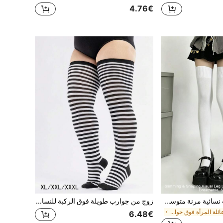
4.76€
1 زوج/2 زوج جوارب نسائية مرنة متوسطة الطول للربيع/الخريف، توفر الدفء والتهوية والراحة للفخذين
زوج من جوارب طويلة فوق الركبة للنساء ذوات الحجم الكبير، مناسبة للأسلوب الرومانسي الناضج، حفلات الكرنفال، أعياد الميلاد، ملابس مرحة، جوارب طويلة فوق الركبة سميكة، أسلوب Y2K، مريحة ودافئة للخريف/الشتاء
في عائلة المرأة فوق جوارب الركبة
6.48€