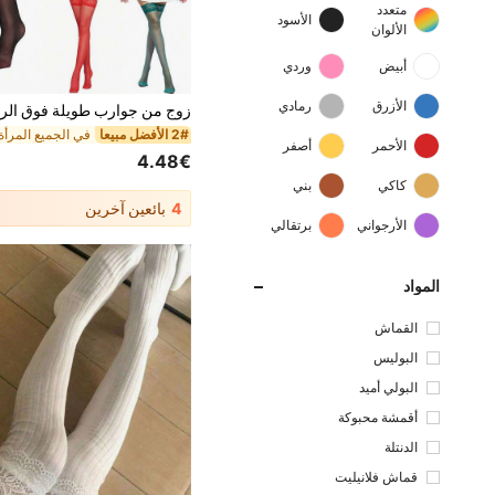
متعدد
الأسود
الألوان
أبيض
وردي
الأزرق
رمادي
2# الأفضل مبيعا
الأحمر
أصفر
4.48€
كاكي
بني
4
بائعين آخرين
الأرجواني
برتقالي
المواد
القماش
البوليس
تر
البولي أميد
أقمشة محبوكة
الدنتلة
قماش فلانيليت