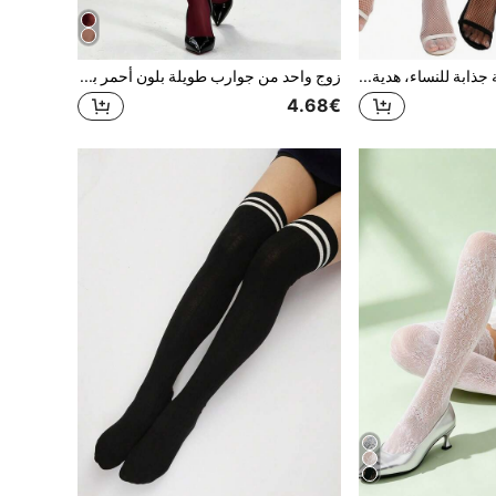
جوارب طويلة شبكية جذابة للنساء، هدية عيد الميلاد
زوج واحد من جوارب طويلة بلون أحمر بطول الركبة. جوارب شفافة وقابلة للتنفس للربيع/الصيف/الخريف. أنيقة وجذابة. للاستخدام اليومي وحفلات العمل والتجمعات.
4.68€