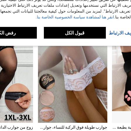
4.88€
4.63€
4.68€
ريف الارتباط التي نستخدمها وتعديل إعدادات ملفات تعريف الارتباط الاختيارية
تعريف الارتباط". لمزيد من المعلومات حول كيفية معالجتنا للبيانات التي نجمعها،
تأسست منذ عام و
1
بائعين آخرين
اصة بنا.
انقر هنا لمشاهدة سياسة الخصوصية الخاصة بنا.
يف الارتباط
قبول الكل
رفض الك
زوج واحد من جوارب فوق الركبة بطبعة أقدام القطط، جوارب فوق الركبة لطيفة للتنكر JK، جوارب وجوارب طويلة للبنات
جوارب طويلة فوق الركبة للنساء، جوارب فخذية مرنة مقاومة للخدش، مناسبة للارتداء اليومي، المنزل، الخارج، التنقل والنادي الليلي، بنطلون شفاف فائق الرقة