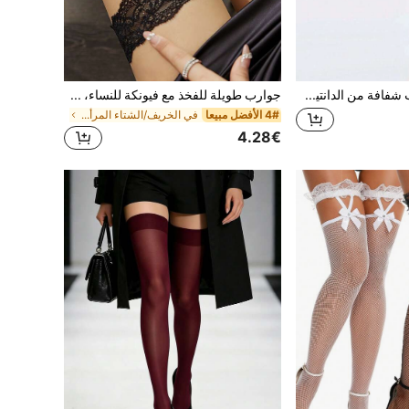
زوج واحد من جوارب شفافة من الدانتيل تصل إلى الفخذ مع سيليكون ونايلون، جوارب طويلة مناسبة للنساء
جوارب طويلة للفخذ مع فيونكة للنساء، مزينة بالدانتيل والربط، جذابة وغير انزلاقية، مناسبة للنساء أقل من 132 رطل، جوارب مريحة
4# الأفضل مبيعا
في الخريف/الشتاء المرأة فوق جوارب الركبة
4.28€