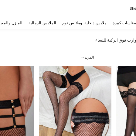
She
Use up and down arrow keys to البحث الأخير and البحث والعثور. Press Enter to select.
مقاسات كبيرة
ملابس داخلية، وملابس نوم
الملابس الرجالية
المنزل والمعي
ارب فوق الركبة للنساء
المزيد