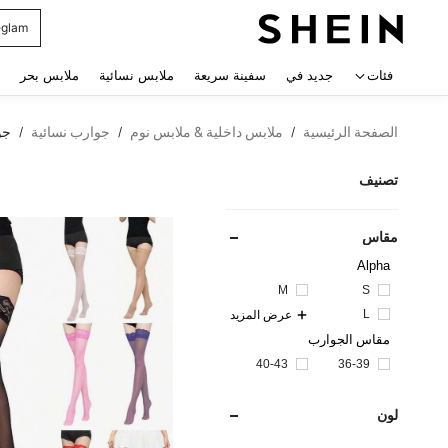
glam
 navigate search
فئات
جديد في
سفينة سريعة
ملابس نسائية
ملابس بحر
الصفحة الرئيسية
ملابس داخلية & ملابس نوم
جوارب نسائية
جو
/
/
/
تصنيف
مقاس
Alpha
M
S
L
عرض المزيد
مقاس الجوارب
40-43
36-39
لون