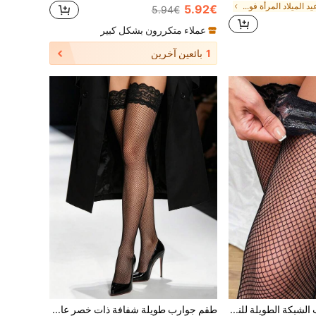
في عيد الميلاد المرأة فوق جوارب الركبة
5.92€
5.94€
عملاء متكررون بشكل كبير
1
بائعين آخرين
زوج واحد من جوارب الشبكة الطويلة للنساء مزينة بالدانتيل، سيليكون مانع للانزلاق، مرونة عالية، مقاسات كبيرة، مناسبة لتنسيق الموضة الخارجية
طقم جوارب طويلة شفافة ذات خصر عالي وقمة من الدانتيل، ملابس حفلة مثيرة