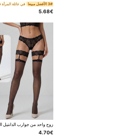
3# الأفضل مبيعا
5.68€
4.70€