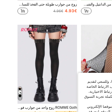
جوارب نسائية بيضاء من الدانتيل والشبك فوق الركبة، مانعة للانزلاق، ناعمة بأسلوب مثير، جوارب متعددة الاستخدامات
زوج من جوارب طويلة حتى الفخذ للنساء بتصميم بسيط وأنيق ومريح، ذات شريطين، متعددة الاستخدامات لجميع الفصول، طراز Y2K، دافئة
4.93€
4.96€
ا، وللسعي لتقديم
 الارتباط الخاصة
اط الاختيارية،
كملة تجربة التسوق
8
قعنا الإلكتروني
زوج واحد من جوارب نسائية بحافة دانتيل، غير مطاطية، رقيقة، شبكية مفرغة
ROMWE Goth زوج واحد من جوارب فوق الركبة بأسلوب بانك متعددة الطبقات مع مسامير، جوارب أنبوبية عالية بلون أسود موحد Y2K، جوارب طويلة من مادة بوليستر رقيقة
الموقع. لمعرفة