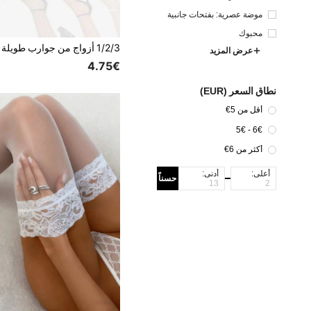
موضة عصرية: بفتحات جانبية
محبوك
عرض المزيد
4.75€
نطاق السعر (EUR)
أقل من 5€
6€ - 5€
أكثر من 6€
أعلى:
أدنى:
حسناً