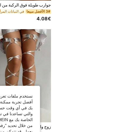
3# الأفضل مبيعا
4.08€
نستخدم ملفات تعريف 
أفضل تجربة ممكنة ع
بك في أي وقت حسب ا
والتي تساعدنا في ت
الخاصة بك مع SHEIN.
من خلال تحديد "رفض
يعمل. قد تتمكن من 