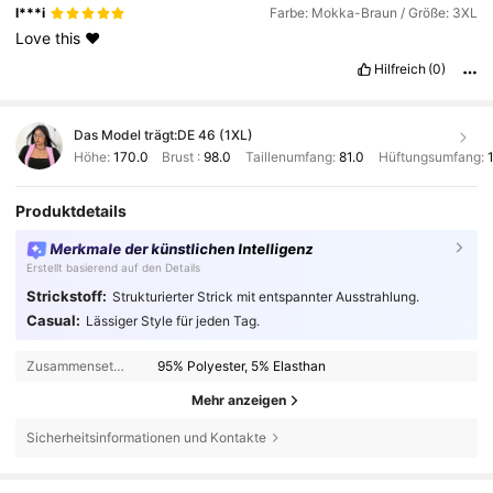
l***i
Farbe: Mokka-Braun / Größe: 3XL
Love
this
❤️
Hilfreich
(0)
Das Model trägt:
DE 46 (1XL)
Höhe:
170.0
Brust :
98.0
Taillenumfang:
81.0
Hüftungsumfang:
Produktdetails
Merkmale der künstlichen Intelligenz
Erstellt basierend auf den Details
Strickstoff:
Strukturierter Strick mit entspannter Ausstrahlung.
Casual:
Lässiger Style für jeden Tag.
Zusammensetzung:
95% Polyester, 5% Elasthan
Mehr anzeigen
Sicherheitsinformationen und Kontakte
398K Follower
4,84