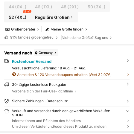
44
(0XL)
46
(1XL)
48
(2XL)
50
(3XL)
5 left
52
(4XL)
Reguläre Größen
Größenberater
Meine Größe finden
91%
fand es größengetreu
Nicht deine Größe? Sag uns
Versand nach
Germany
Kostenloser Versand
Voraussichtliche Lieferung:
18 Aug. - 21 Aug.
Anmelden & 12X Versandcoupons erhalten (Wert 32,07€)
30-tägige kostenlose Rückgabe
Vorbehaltlich der Fair-Use-Richtlinie
Sichere Zahlungen · Datenschutz
Verkauft und versendet durch den gewerblichen Verkäufer:
SHEIN
Informationen und Pflichten des Händlers
Um diesen Verkäufer und/oder dieses Produkt zu melden