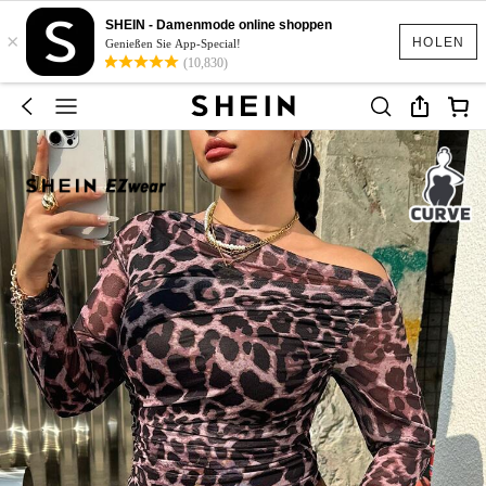
SHEIN - Damenmode online shoppen
×
HOLEN
Genießen Sie App-Special!
(10,830)