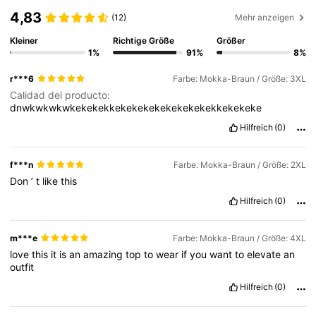
4,83
(12)
Mehr anzeigen
Kleiner
Richtige Größe
Größer
1%
91%
8%
r***6
Farbe: Mokka-Braun / Größe: 3XL
Calidad del producto:
dnwkwkwkwkekekekkekekekekekekekekekkekekeke
Hilfreich
(0)
f***n
Farbe: Mokka-Braun / Größe: 2XL
Don
’
t
like
this
Hilfreich
(0)
m***e
Farbe: Mokka-Braun / Größe: 4XL
love
this
it
is
an
amazing
top
to
wear
if
you
want
to
elevate
an
outfit
Hilfreich
(0)