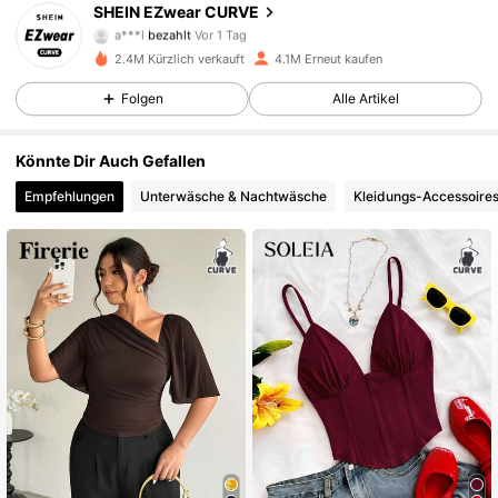
SHEIN EZwear CURVE
a***l
bezahlt
Vor 1 Tag
m***e
ist
Vor 1 Stunden
gefolgt
2.4M Kürzlich verkauft
4.1M Erneut kaufen
398K Follower
4,84
Folgen
Alle Artikel
398K Follower
4,84
Könnte Dir Auch Gefallen
Empfehlungen
Unterwäsche & Nachtwäsche
Kleidungs-Accessoire
398K Follower
4,84
398K Follower
4,84
398K Follower
4,84
398K Follower
4,84