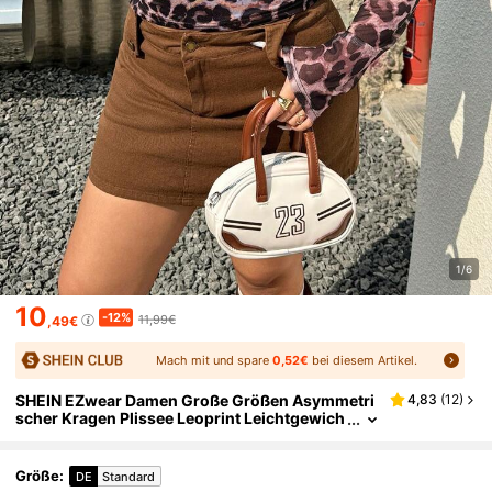
1/6
10
-12%
11,99€
,49€
Mach mit und spare
0,52€
bei diesem Artikel.
SHEIN EZwear Damen Große Größen Asymmetri
4,83
(
12
)
scher Kragen Plissee Leoprint Leichtgewich
t Figurbetontes Langarm Top, Frühling/Som
mer
Größe
:
DE
Standard