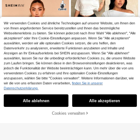
Wir verwenden Cookies und ähnliche Technologien auf unserer Website, um Ihnen den
von Ihnen angeforderten Service bereitzustellen und Ihnen das bestmögliche
Webseitenerlebnis zu bieten. Sie können jederzeit nach Ihrer Wahl "Alle ablehnen", "Alle
akzeptieren" oder Ihre Cookie-Einstellungen anpassen. Wenn Sie "Alle akzeptieren"
auswählen, werden wir alle optionalen Cookies setzen, die uns helfen, den
Datenverkehr zu analysieren, erweiterte Funktionen anzubieten und Inhalte und
Anzeigen an Ihr Einkaufserlebnis bei SHEIN anzupassen. Wenn Sie "Alle ablehnen"
auswählen, lassen Sie nur die unbedingt erforderlichen Cookies zu, die unsere Website
zum Laufen bringen. Sie können diese in den Browsereinstellungen deaktivieren, was
8
jedoch die Funktionalität der Website beeinträchtigen kann. Um mehr über die von uns
8
Rustia
verwendeten Cookies zu erfahren und Ihre optionalen Cookie-Einstellungen
anzupassen, wählen Sie bitte "Cookies verwalten". Weitere Informationen darüber, wie
Rustia Damen Große Größen asym
0,16€ sparen
metrische Schulter Lässig Bluse
wir die von uns erfassten Daten verarbeiten,
finden Sie in unserer
13
,99€
Datenschutzerklärung.
SHEIN BAE CURVE
SHEIN BAE Grünes Trompeten-Obe
Alle ablehnen
Alle akzeptieren
rteil mit asymmetrischer Schulterpa
15
,83€
-1%
15,99€
rtie und langen Ärmeln in Große Grö
ßen, Fake-Zweiteiler, elegant und s
Cookies verwalten
ZUM WARENKORB HINZUFÜGEN
üß, geeignet für tägliche Unternehm
ungen und Dates