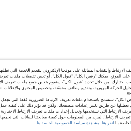
الارتباط والتقنيات المماثلة على موقعنا الإلكتروني لتقديم الخدمة التي تطلبه
لى الموقع. يمكنك "رفض الكل"، "قبول الكل"، أو تعيين تفضيلات ملفات تعريف
ختيارك. من خلال تحديد "قبول الكل"، سنقوم بتعيين جميع ملفات تعريف الارتب
حليل الحركة المرورية، وتقديم وظائف محسّنة، وتخصيص المحتوى والإعلانات لت
 الكل"، ستسمح باستخدام ملفات تعريف الارتباط الضرورية فقط التي تجعل مو
تعطيلها عن طريق تغيير إعدادات متصفحك، ولكن قد يؤثر ذلك على كيفية عمل 
ريف الارتباط التي نستخدمها وتعديل إعدادات ملفات تعريف الارتباط الاختيارية
تعريف الارتباط". لمزيد من المعلومات حول كيفية معالجتنا للبيانات التي نجمعها،
اصة بنا.
انقر هنا لمشاهدة سياسة الخصوصية الخاصة بنا.