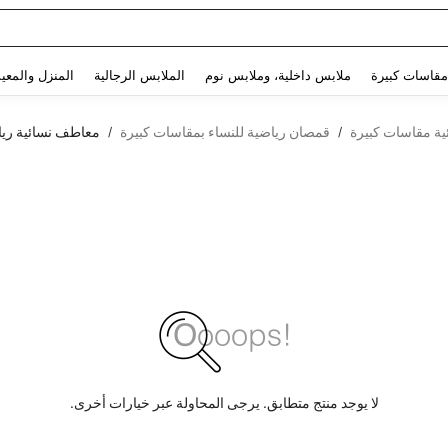
Use up and down arrow keys to البحث الأخير and البحث والعثور. Press Enter to select.
مقاسات كبيرة
ملابس داخلية، وملابس نوم
الملابس الرجالية
المنزل والمعي
ية مقاسات كبيرة
قمصان رياضية للنساء بمقاسات كبيرة
معاطف نسائية ريا
/
/
لا يوجد منتج متطابق. يرجى المحاولة عبر خيارات أخرى.