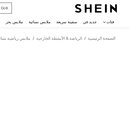
Ocili
 navigate search
فئات
جديد في
سفينة سريعة
ملابس نسائية
ملابس بحر
الصفحة الرئيسية
الرياضة & الأنشطة الخارجية
ملابس رياضية نسائ
/
/