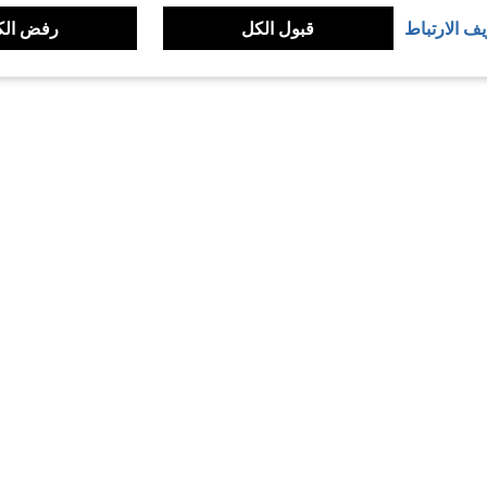
يف الارتباط
قبول الكل
رفض الك