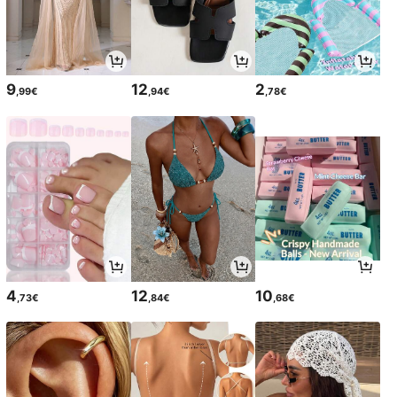
9
12
2
,99€
,94€
,78€
4
12
10
,73€
,84€
,68€