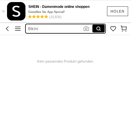
Festival Outfit Damen
SHEIN - Damenmode online shoppen
×
Squishies
HOLEN
Genießen Sie App-Special!
(10,830)
Sommerkleider Für Damen
Bikini
Bikini Set Damen
Festival Outfit Damen
Squishies
Kein passendes Produkt gefunden.