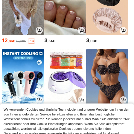
12
3
3
,86€
,54€
,03€
12,99€
-1%
2
15
12
Wir verwenden Cookies und ähnliche Technologien auf unserer Website, um Ihnen den
,78€
,38€
,55€
12,99€
-3%
von Ihnen angeforderten Service bereitzustellen und Ihnen das bestmögliche
Webseitenerlebnis zu bieten. Sie können jederzeit nach Ihrer Wahl "Alle ablehnen", "Alle
akzeptieren" oder Ihre Cookie-Einstellungen anpassen. Wenn Sie "Alle akzeptieren"
auswählen, werden wir alle optionalen Cookies setzen, die uns helfen, den
Datenverkehr zu analysieren, erweiterte Funktionen anzubieten und Inhalte und