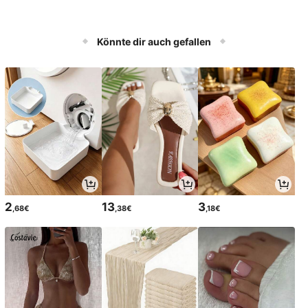
Könnte dir auch gefallen
2
13
3
,68€
,38€
,18€