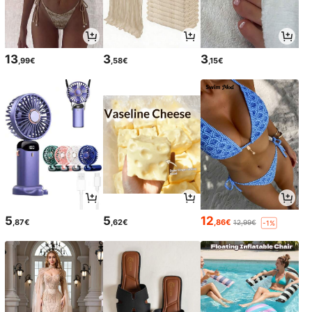
13
3
3
,99€
,58€
,15€
5
5
12
,87€
,62€
,86€
12,99€
-1%