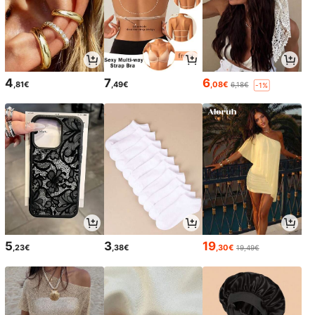
4
7
6
,81€
,49€
,08€
6,18€
-1%
5
3
19
,23€
,38€
,30€
19,49€