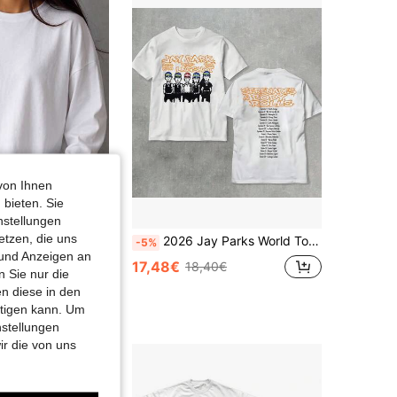
von Ihnen
 bieten. Sie
nstellungen
etzen, die uns
Damen Mode Langarm Rundhals Regular Fit Loose T-Shirt, vielseitiges lässiges Herbst/Winter Neues Große Größen Top, Herbst Essential leicht zu kombinieren
2026 Jay Parks World Tour Serenades & Body Rolls Shirt, Lngshot 4shoboiz T-Shirt, Jay Parks Lngshot 4shoville Shirt
-5%
 und Anzeigen an
17,48€
18,40€
 Sie nur die
n diese in den
htigen kann. Um
nstellungen
ir die von uns