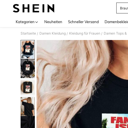
Brau
Use up 
Kategorien
Neuheiten
Schneller Versand
Damenbeklei
Startseite
Damen Kleidung
Kleidung für Frauen
Damen Tops & B
/
/
/