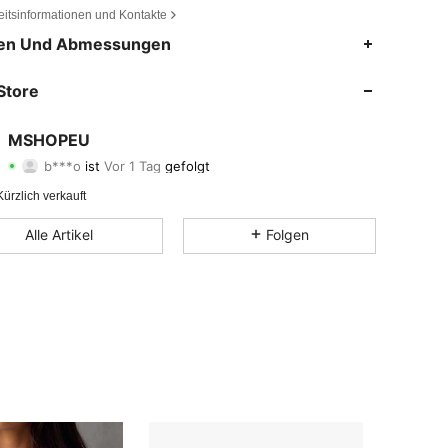
eitsinformationen und Kontakte
4,76
73
30
en Und Abmessungen
4,76
73
30
Store
4,76
73
30
MSHOPEU
b***o
ist
Vor 1 Tag
gefolgt
4,76
73
30
Bewertung
Artikel
Follower
ürzlich verkauft
4,76
73
30
Alle Artikel
Folgen
4,76
73
30
4,76
73
30
4,76
73
30
4,76
73
30
4,76
73
30