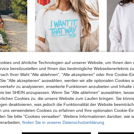
okies und ähnliche Technologien auf unserer Website, um Ihnen den 
vice bereitzustellen und Ihnen das bestmögliche Webseitenerlebnis zu
nach Ihrer Wahl "Alle ablehnen", "Alle akzeptieren" oder Ihre Cookie-Ei
e "Alle akzeptieren" auswählen, werden wir alle optionalen Cookies s
Herbst Lässig Jacke mit Polka Dot Muster
1 Stück Damen- und Herren-T-Shirt Backstreet B-Oys Millennium Tour, Into The Millennium BSB Tee, Retro-Boyband-Konzertshirt für die Schulanfang-Saison, Val
nverkehr zu analysieren, erweiterte Funktionen anzubieten und Inhalte
13,14€
7,64€
bnis bei SHEIN anzupassen. Wenn Sie "Alle ablehnen" auswählen, lassen
erlichen Cookies zu, die unsere Website zum Laufen bringen. Sie könne
gen deaktivieren, was jedoch die Funktionalität der Website beeinträc
n uns verwendeten Cookies zu erfahren und Ihre optionalen Cookie-Ei
n Sie bitte "Cookies verwalten". Weitere Informationen darüber, wie w
verarbeiten,
finden Sie in unserer Datenschutzerklärung.