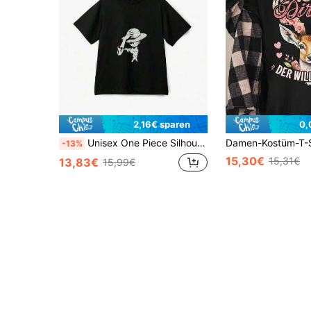
2,16€ sparen
0,
Unisex One Piece Silhouette Anime Sketching Casual Top für Männer und Frauen
-13%
15,30€
15,31€
13,83€
15,99€