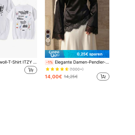
13
0,25€ sparen
Weißes Baumwoll-T-Shirt ITZY Super Real Me EP mit vollständiger Titelliste, K-Pop-Design, Sammlerstück für MIDZY-Fans und Musikliebhaber
Elegante Damen-Pendler-Satinbluse, Spitzen-Patchwork-Rundhals-Langarm-Top mit Bindegürtel, einfarbiger gewebter Stoff mit Spitzen-Patchwork, asymmetrisch, elegant für Büro, Alltag und Date (weiß halbtransparent) Schwarz, Office Siren
-1%
(1000+)
14,00€
14,25€