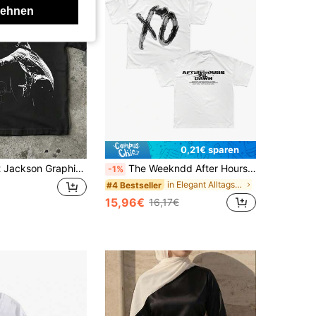
lehnen
0,21€ sparen
Unisex T-Shirt Jackson Graphic Tee King of Pop Vintage Musik-Shirt Abaya Sommer T-Shirt Y2K Streetwear Jull T-Shirt Vintage
The Weekndd After Hours Til Dawn Tour Oversized Weißes Unisex-T-Shirt, beidseitig bedruckt, großes metallisches XO-Logo, Herz auf der Vorderseite, Tourtitel, Liste der Städte auf der Rückseite, Streetwear-Pop
-1%
in Elegant Alltags-T-Shirts
#4 Bestseller
15,96€
16,17€