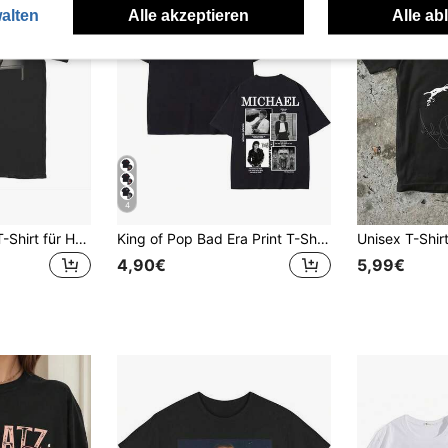
alten
Alle akzeptieren
Alle ab
4
Billies Eilishs Eyes T-Shirt für Herren, Baumwollkleidung, verrücktes Kurzarm-Rundhals-T-Shirt, Geschenkidee, T-Shirt im Retro-Y2K-Stil - perfekt als Geschenk; Versand aus einem lokalen Lager.
King of Pop Bad Era Print T-Shirt für Männer und Frauen, modisches klassisches Oversize-T-Shirt, Sommer, Retro Y2K-Stil, neue T-Shirt-Kollektion (Linie 2026), Versand aus lokalem Lager.
4,90€
5,99€