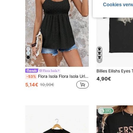
Cookies verw
20
4
Flora Isola
Flora Isola Flora Isola Urlaubs-Lässig vielseitiges einfarbiges Trägerhemd
-53%
4,90€
5,14€
10,99€