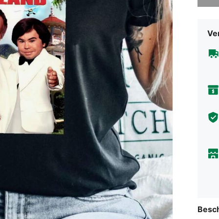
Ve
Besc