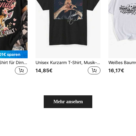
01€ sparen
Damen-Kostüm-T-Shirt für Dirndl, Schwarz, 220G, Ersatzhemd
Unisex Kurzarm T-Shirt, Musik-Themen-Shirts Justin B Daisies Live V2 Shirt, Vintage Stil 2026 Konzert Grafik T-Shirt Herren Damen Schwarz, Grafik-Shirts, Unisex, Ein Muss für Fans, Merchandise-Shirts, Lustiges Shirt,,,Herren Shirts, Sommer Outfits, Jersey Tops Damen Süßes Design, Bequemer Tragekomfort, Standard Passform, Ganzjährig tragbar, Cooler Stil, Ideal für Schulkleidung, Outdoor Spaß, Reisen & Ausflüge, Sommer, Sommer Outfit Damen, T Shirt Damen Sommer,,Y2k, Swag, Tshirts FXT1
14,85€
16,17€
Mehr ansehen