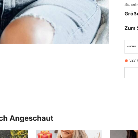
Sicherh
Größ
Zum 
527 K
uch Angeschaut