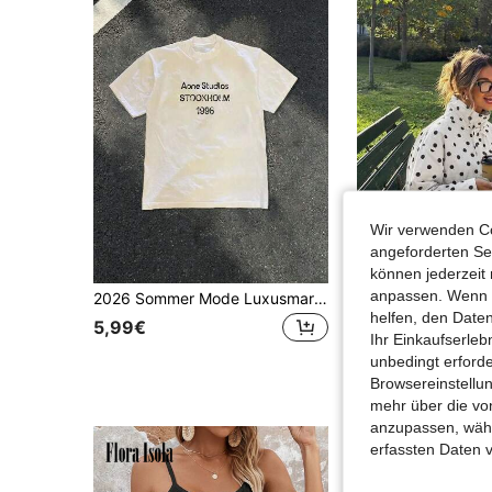
Wir verwenden Co
angeforderten Ser
können jederzeit 
anpassen. Wenn Si
2026 Sommer Mode Luxusmarke Buchstaben bedrucktes T-Shirt Herren und Damen Baumwolle T-Shirt Kurzarm T-Shirt Unisex Top
helfen, den Date
16 übrig
5,99€
Ihr Einkaufserle
16,11€
unbedingt erford
Browsereinstellun
mehr über die vo
anzupassen, wähle
erfassten Daten 