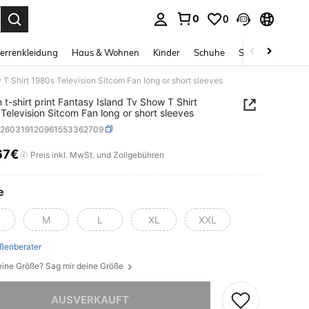
0
0
ess Enter to select.
errenkleidung
Haus & Wohnen
Kinder
Schuhe
Schmuck & Acces
 T Shirt 1980s Television Sitcom Fan long or short sleeves
t-shirt print Fantasy Island Tv Show T Shirt
Television Sitcom Fan long or short sleeves
z260319120961553362709
67€
ICE AND AVAILABILITY
Preis inkl. MwSt. und Zollgebühren
e
M
L
XL
XXL
ßenberater
eine Größe? Sag mir deine Größe
ieses Produkt ist ausverkauft.
AUSVERKAUFT