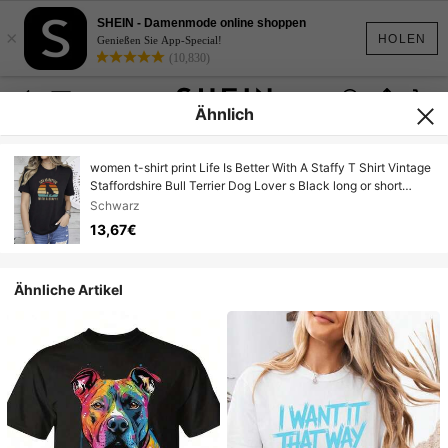
SHEIN - Damenmode online shoppen
×
HOLEN
Genießen Sie App-Special!
(10,830)
Ähnlich
women t-shirt print Life Is Better With A Staffy T Shirt Vintage
Staffordshire Bull Terrier Dog Lover s Black long or short
sleeves
Schwarz
13,67€
Ähnliche Artikel