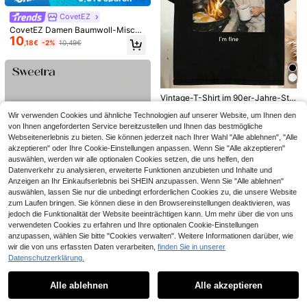
leiste, Tunnelzug in der Taille, A-Lin
ie, Drop-Shoulder
CovetEZ
CovetEZ Damen Baumwoll-Mischu
Damen Neues besticktes Camisole
10
ng Rosa gestreiftes Halb-Reißversc
8
mit Spaghettiträgern, lässig, figurbe
,18€
-2%
10,49€
,99€
hluss T-Shirt, Frühling/Sommer
tont, sexy, für Urlaub, Pendeln und
Alltag, Frühling/Sommer, Schwarz
Vintage-T-Shirt im 90er-Jahre-Stil
mit lustigem Puppengesicht-Meme,
#4 Bestseller
in U-Boot-Ausschnitt Damen Oberteile, Blusen & T-S
Wir verwenden Cookies und ähnliche Technologien auf unserer Website, um Ihnen den
Used-Look und aus verschiedenen
4
,89€
4,91€
Stoffen. Sommertops.
von Ihnen angeforderten Service bereitzustellen und Ihnen das bestmögliche
Webseitenerlebnis zu bieten. Sie können jederzeit nach Ihrer Wahl "Alle ablehnen", "Alle
4-5 Werktage
akzeptieren" oder Ihre Cookie-Einstellungen anpassen. Wenn Sie "Alle akzeptieren"
auswählen, werden wir alle optionalen Cookies setzen, die uns helfen, den
Datenverkehr zu analysieren, erweiterte Funktionen anzubieten und Inhalte und
Anzeigen an Ihr Einkaufserlebnis bei SHEIN anzupassen. Wenn Sie "Alle ablehnen"
auswählen, lassen Sie nur die unbedingt erforderlichen Cookies zu, die unsere Website
zum Laufen bringen. Sie können diese in den Browsereinstellungen deaktivieren, was
6
jedoch die Funktionalität der Website beeinträchtigen kann. Um mehr über die von uns
Kontrast-Spitze rückenfrei ausgesc
verwendeten Cookies zu erfahren und Ihre optionalen Cookie-Einstellungen
10
hnitten sexy Top für Frauen, Strand
anzupassen, wählen Sie bitte "Cookies verwalten". Weitere Informationen darüber, wie
,39€
kleidung Schwarz Sommer, ästhetis
10
wir die von uns erfassten Daten verarbeiten,
finden Sie in unserer
ch
21
Datenschutzerklärung.
Ähnliche vorrätige Artikel anzeigen
Alle ansehen
Sweetra
#Oversized Fits
Sweetra Neuer Frühling/Sommer D
Alle ablehnen
Alle akzeptieren
MUSERA Weicher, oversized Rundh
8
Sorry, dieses Produkt ist ausverkauft.
amen Modischer High Street Chic
,99€
alsausschnitt T-Shirt, lässige Kapse
Asymmetrischer Schulter Slim Fit S
#2 Bestseller
in Baumwolle Damen Oberteile, Blusen & T-Shirts
lgarderobe, Everyday Oversized Te
portlich Vielseitig Bequemes Casua