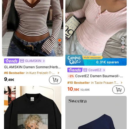
38
29
INAWLY 3 Stücke/Set Damen Slim-Fit Langarm Weiß Rundhals T-Shirts
1 Stück großer Blume Muster Schal für Damen, 90cm großer Satinschal mit Seidentextur, Reiseessential, Strandtuch
(1000+)
#1 Bestseller
in Rot Damen Bandanas & Quadratische Schals
18
4
,69€
,93€
Viele Stammkunden
20
26
GLAMSKIN
0,31€ sparen
GLAMSKIN Damen Sommer/Herbst Basic gestreiftes Kontrastsaum V-Ausschnitt Langarm Top, Schulanfang/Ausflug/Streetwear Lässig
CovetEZ
#6 Bestseller
in Kurz Freizeit-T-Shirts
CovetEZ Damen Baumwoll-Mischung Rosa gestreiftes Halb-Reißverschluss T-Shirt, Frühling/Sommer
-2%
9
,49€
#10 Bestseller
in Taste Frauen T-Shirts
10
,18€
10,49€