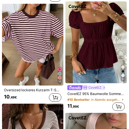
29
21
Breezaya
Poéselle
SHEIN Holidaya Damen Sommer Neue Leinen lässig Shorts mit Kordelzug und umgeschlagenem Saum, mit Leinen-Textur Stoff, elastischem Bund mit Kordelzug und umgeschlagenem Saum für ein entspanntes aber stilvolles Aussehen, geeignet für tägliche Ausflüge, Urlaub oder leichte lässig-Anlässe, ein vielseitiges Teil in der Kategorie lässig Shorts mit Kordelzug, elegante Hose in Khaki Farbe und weite, schlankende Hose.
Poéselle Damen einfarbige minimalistische Alltagskurzhose mit Spitzeneinsätzen
15
15
,83€
,99€
10
18
CovetEZ
Oversized lockeres Kurzarm T-Shirt, lässig für Urlaub im Sommer, Rosa
CovetEZ 95% Baumwolle Sommer Quadratischer Ausschnitt Puffärmel Vorderbindung T-Shirt, Weinrot
10
,49€
#10 Bestseller
in Abends ausgehen Frauen T-Shirts
11
,99€