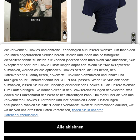
9
6
Individuelles Damen Kurzarm T-Shirt - Vorder- und Rückseite anpassbar - Füge deinen eigenen Text hinzu (Farbe und Schriftart optional), Musterdruck Sommer
Breezaya CURVE
9
,31€
Breezaya Damen Große Größen gestreifter Rundhals-Ärmellos Lockerer Strick-Top mit Grafik-Muster, Damen Oberteile
#4 Bestseller
in Farbblock Plus Size Tank Tops & Camis
12
,99€
Vintage-T-Shirt im 90er-Jahre-Stil mit lustigem Puppengesicht-Meme, Used-Look und aus verschiedenen Stoffen. Sommertops.
9
Wir verwenden Cookies und ähnliche Technologien auf unserer Website, um Ihnen den
4
,89€
4,91€
von Ihnen angeforderten Service bereitzustellen und Ihnen das bestmögliche
Sweetra
Webseitenerlebnis zu bieten. Sie können jederzeit nach Ihrer Wahl "Alle ablehnen", "Alle
Schnellversand
Sweetra Neuer Frühling/Sommer Damen Modischer High Street Chic Asymmetrischer Schulter Slim Fit Sportlich Vielseitig Bequemes Casual T-Shirt
akzeptieren" oder Ihre Cookie-Einstellungen anpassen. Wenn Sie "Alle akzeptieren"
auswählen, werden wir alle optionalen Cookies setzen, die uns helfen, den
8
,99€
Datenverkehr zu analysieren, erweiterte Funktionen anzubieten und Inhalte und
Anzeigen an Ihr Einkaufserlebnis bei SHEIN anzupassen. Wenn Sie "Alle ablehnen"
auswählen, lassen Sie nur die unbedingt erforderlichen Cookies zu, die unsere Website
zum Laufen bringen. Sie können diese in den Browsereinstellungen deaktivieren, was
jedoch die Funktionalität der Website beeinträchtigen kann. Um mehr über die von uns
6er Set elegante und schicke Halstuch-Ringe aus Harz - vielseitig einsetzbare Dekoration für verschiedene Anlässe, modische Brosche
verwendeten Cookies zu erfahren und Ihre optionalen Cookie-Einstellungen
anzupassen, wählen Sie bitte "Cookies verwalten". Weitere Informationen darüber, wie
8 übrig
wir die von uns erfassten Daten verarbeiten,
finden Sie in unserer
4
,34€
Datenschutzerklärung.
Alle ablehnen
Ähnliche vorrätige Artikel anzeigen
Alle ansehen
SOLAURA