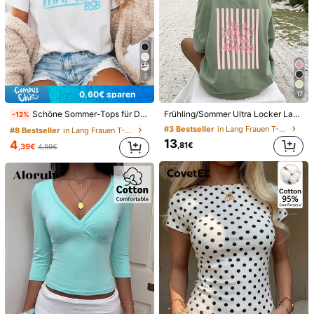
7
0,60€ sparen
17
Schöne Sommer-Tops für Damen, Damen- und Herren-T-Shirt 2026 Popmusik Bring Memory Back, BS
Frühling/Sommer Ultra Locker Lange Damen T-Shirt, Lustiges Gestreiftes Slogan "Heute ist ein glücklicher Tag" Muster, Lässig, Ausgehen, Y2K, Bohnengrünes Top
-12%
#3 Bestseller
in Lang Frauen T-Shirts
#8 Bestseller
in Lang Frauen T-Shirts
13
4
,81€
,39€
4,99€
1/13
20
,00€
Preis inkl. MwSt. und Zollgebühren
Schnellversand
Voraussichtlich frühestens am 13 Aug. verfügbar
Retro Vintage Skorpion AF Geburtstag Sternzeichen Konstell
ation T-Shirt Damen T-Shirt Grafik T-Shirts Crop Tops O
utfits Tops T-Shirt TK1Q
Größe