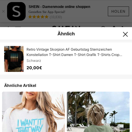
SHEIN - Damenmode online shoppen
×
HOLEN
Genießen Sie App-Special!
(10,830)
Ähnlich
Retro Vintage Skorpion AF Geburtstag Sternzeichen
Konstellation T-Shirt Damen T-Shirt Grafik T-Shirts Crop
Tops Outfits Tops T-Shirt TK1Q
Schwarz
20,00€
Ähnliche Artikel