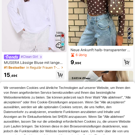
17
12
Neue Ankunft halb-transparenter P
olka Dot Strick Pullover, elegant für
6 übrig
#Clean Girl
den täglichen Gebrauch, Dates, Str
9
aße, Flughafen, Musikfestivals, Urla
MUSERA Lässige Bluse mit langen
,99€
ub Casual Frühling
Ärmeln, Lässig Capsule Garderobe,
#1 Bestseller
in Regulär Frauen T-Shirts
Alltags Oversized Shirts, Elegant für
15
Flughafen, Urlaub, Frühling Sommer
,49€
Wir verwenden Cookies und ähnliche Technologien auf unserer Website, um Ihnen den
von Ihnen angeforderten Service bereitzustellen und Ihnen das bestmögliche
Webseitenerlebnis zu bieten. Sie können jederzeit nach Ihrer Wahl "Alle ablehnen", "Alle
akzeptieren" oder Ihre Cookie-Einstellungen anpassen. Wenn Sie "Alle akzeptieren"
auswählen, werden wir alle optionalen Cookies setzen, die uns helfen, den
Datenverkehr zu analysieren, erweiterte Funktionen anzubieten und Inhalte und
Anzeigen an Ihr Einkaufserlebnis bei SHEIN anzupassen. Wenn Sie "Alle ablehnen"
auswählen, lassen Sie nur die unbedingt erforderlichen Cookies zu, die unsere Website
zum Laufen bringen. Sie können diese in den Browsereinstellungen deaktivieren, was
jedoch die Funktionalität der Website beeinträchtigen kann. Um mehr über die von uns