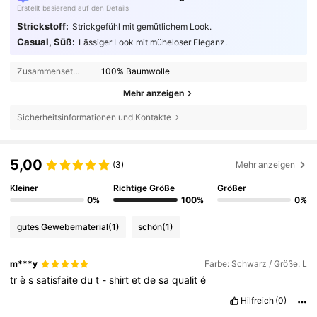
Erstellt basierend auf den Details
Strickstoff:
Strickgefühl mit gemütlichem Look.
Casual, Süß:
Lässiger Look mit müheloser Eleganz.
Zusammensetzung:
100% Baumwolle
Mehr anzeigen
Sicherheitsinformationen und Kontakte
5,00
(3)
Mehr anzeigen
Kleiner
Richtige Größe
Größer
0%
100%
0%
gutes Gewebematerial
(1)
schön
(1)
m***y
Farbe: Schwarz / Größe: L
tr
è
s
satisfaite
du
t
-
shirt
et
de
sa
qualit
é
Hilfreich
(0)