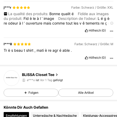
j***r
Farbe: Schwarz / Größe: XXL
La qualité des produits:
Bonne
qualit
é
Fidèle aux images
du produit:
Fid
è
le
à
l
’
image
Description de l'odeur:
L
é
g
è
re
odeur
à
l
’
ouverture
mais
comme
tout
les
v
ê
tements
re
ç
u
en
livraison
Matriel fabriqué:
Les
mat
é
riaux
sont
bon
dans
l
’
Hilfreich
(0)
ensemble
,
la
coupe
et
la
taille
sont
bonne
é
galement
Adapter:
Acheter
pour
rester
à
la
maison
et
est
parfaitement
adapter
à
cette
activit
é
,
jai
pris
du
XXL
pour
ê
tre
à
l
’
aise
et
c
l***8
Farbe: Schwarz / Größe: M
’
est
le
cas
mais
je
pensais
qu
’
il
serait
plus
beaucoup
plus
Tr
è
s
beau
t
shirt
,
mati
è
re
agr
é
able
.
grand
et
long
Hilfreich
(0)
BLISSA Closet Tee
11 Follower
4,85
e***o
ist
Vor 1 Tag
gefolgt
11 Follower
4,85
11 Follower
4,85
Folgen
Alle Artikel
11 Follower
4,85
Könnte Dir Auch Gefallen
11 Follower
4,85
Empfehlungen
Unterwäsche & Nachtwäsche
Kleidungs-Accessoire