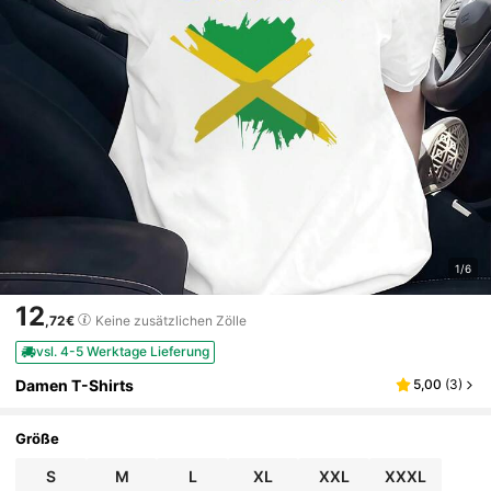
1/6
12
,72€
Keine zusätzlichen Zölle
vsl. 4-5 Werktage Lieferung
Damen T-Shirts
5,00
(
3
)
Größe
S
M
L
XL
XXL
XXXL