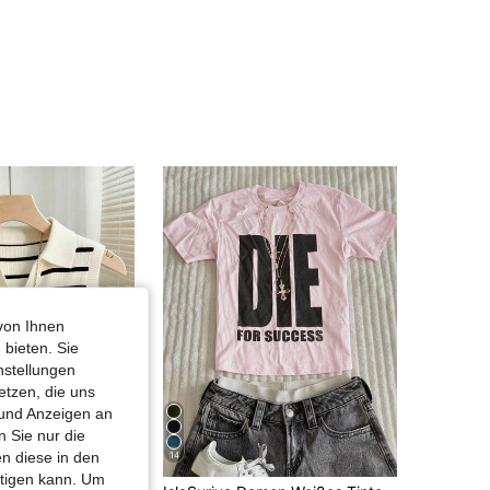
4,94
4.9K
31
4,94
4.9K
31
4,94
4.9K
31
4,94
4.9K
31
4,94
4.9K
31
von Ihnen
 bieten. Sie
nstellungen
etzen, die uns
 und Anzeigen an
 Sie nur die
n diese in den
14
htigen kann. Um