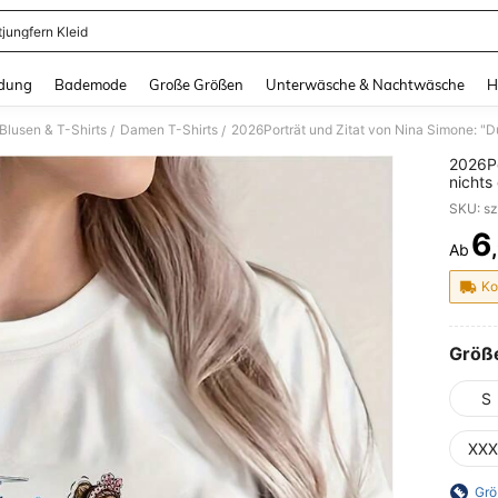
tjungfern Kleid
and down arrow keys to navigate search Zuletzt gesucht and Suche und Finde. Pr
dung
Bademode
Große Größen
Unterwäsche & Nachtwäsche
H
lusen & T-Shirts
Damen T-Shirts
/
/
2026Po
nichts
Pflich
SKU: s
Kurzar
maschi
6
Ab
PR
Ko
Größ
S
XXX
Grö