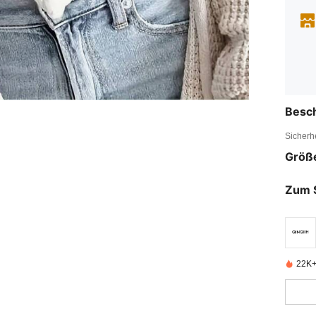
Besc
Sicherh
Größ
Zum 
22K+ 