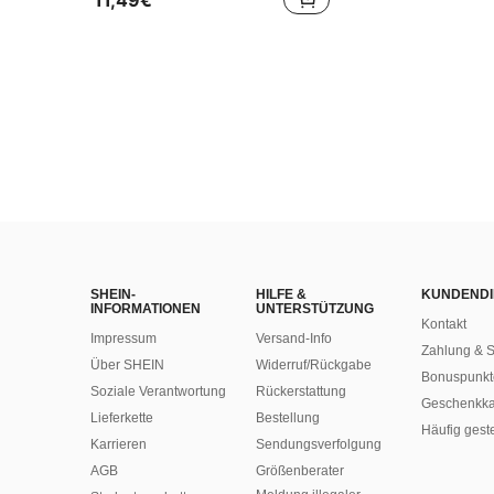
in Taste Frauen T-Shirts
#5 Bestseller
(1000+)
SHEIN-
HILFE &
KUNDENDI
INFORMATIONEN
UNTERSTÜTZUNG
Kontakt
Impressum
Versand-Info
Zahlung & S
Über SHEIN
Widerruf/Rückgabe
Bonuspunkt
Soziale Verantwortung
Rückerstattung
Geschenkka
Lieferkette
Bestellung
Häufig gest
Karrieren
Sendungsverfolgung
AGB
Größenberater