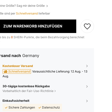
eine Größe? Sag mir deine Größe
öße sind per
Schnellversand
lieferbar
ZUM WARENKORB HINZUFÜGEN
e bis zu
8
SHEIN-Punkte, die beim Bezahlvorgang berechnet
.
rsand nach
Germany
Kostenloser Versand
Schnellversand
Voraussichtliche Lieferung:
12 Aug. - 13
Aug.
30-tägige kostenlose Rückgabe
Vorbehaltlich der Fair-Use-Richtlinie
Einkaufssicherheit
Sichere Zahlungen
Datenschutz