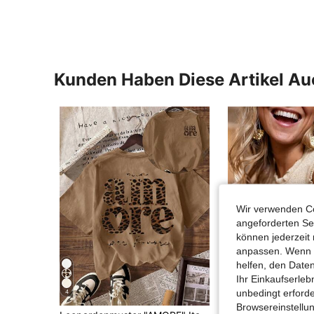
Kunden Haben Diese Artikel A
Wir verwenden Co
angeforderten Ser
können jederzeit 
anpassen. Wenn Si
helfen, den Date
Ihr Einkaufserle
unbedingt erford
4
15
Browsereinstellun