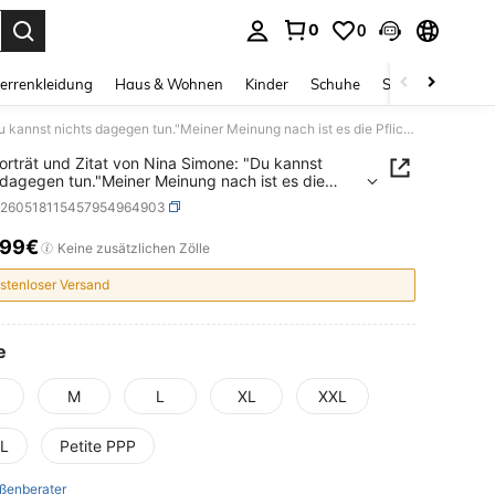
0
0
ess Enter to select.
errenkleidung
Haus & Wohnen
Kinder
Schuhe
Schmuck & Acces
2026Porträt und Zitat von Nina Simone: "Du kannst nichts dagegen tun."Meiner Meinung nach ist es die Pflicht eines 'S, die Zeit widerzuspiegeln.Lässiges Kurzarm-T-Shirt, weich, bequem und maschinenwaschbar – id
rträt und Zitat von Nina Simone: "Du kannst
 dagegen tun."Meiner Meinung nach ist es die
t eines 'S, die Zeit widerzuspiegeln.Lässiges
z260518115457954964903
m-T-Shirt, weich, bequem und
nenwaschbar – id
,99€
ICE AND AVAILABILITY
Keine zusätzlichen Zölle
stenloser Versand
e
M
L
XL
XXL
L
Petite PPP
ßenberater