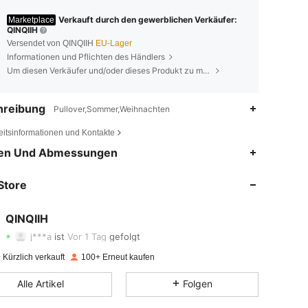
Verkauft durch den gewerblichen Verkäufer:
Marketplace
QINQIIH
Versendet von QINQIIH
EU-Lager
Informationen und Pflichten des Händlers
Um diesen Verkäufer und/oder dieses Produkt zu melden
hreibung
Pullover,Sommer,Weihnachten
eitsinformationen und Kontakte
en Und Abmessungen
4,94
4.9K
31
Store
4,94
4.9K
31
4,94
4.9K
31
QINQIIH
j***a
ist
Vor 1 Tag
gefolgt
4,94
4.9K
31
Kürzlich verkauft
100+ Erneut kaufen
4,94
4.9K
31
Alle Artikel
Folgen