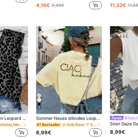
4,16€
11,32€
8,49€
11,5
4
17
SHEIN LUNE Damen Leopard Muster Kurzarm Casual Bluse, geeignet für den Sommer
Sommer Neues stilvolles Leopardenmuster Buchstaben lässig Rundhals Kurzarm T-Shirt, modisches vielseitiges T-Shirt für Frauen Gelb
Siren 
in Mehrfarbig Weiche Büroblusen
in Gelb Basic-T-Shirts
#1 Bestseller
8,99€
8,99€