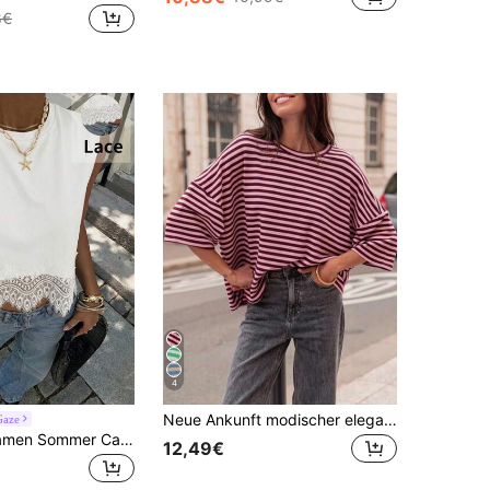
8€
4
Neue Ankunft modischer eleganter gestreifter Rundhals Oversized Halbarm T-Shirt, geeignet für Urlaub, Schule, Reise und lässigen Sommertragen
Gaze
Siren Gaze Damen Sommer Casual Urlaub Pendler einfarbiges Kontrast Spitze ärmelloses loses Trägershirt
12,49€