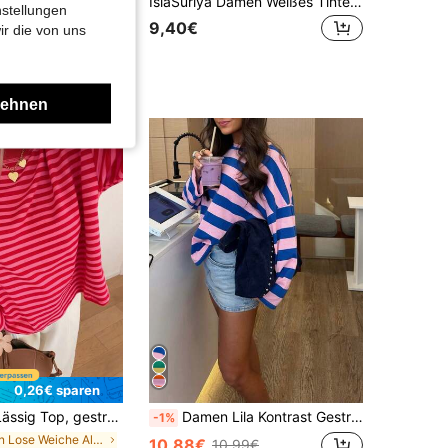
Franclia Damen Lässig Elegant gestricktes gestreiftes Top mit Kragen
IslaSuriya Damen Weißes Tinte Muster Figurbetontes Kurzarm T-Shirt
nstellungen
9,40€
ir die von uns
lehnen
0,26€ sparen
rast-Rippstoff, Alltagskleidung, Frühling/Herbst, schick & elegant
Damen Lila Kontrast Gestreiftes Muster T-Shirt, Y2K Süßes Shirt, Lässiges Locker Rundhals Langarm Top für Frühling/Sommer
-1%
in Lose Weiche Alltagsoberteile
10,88€
10,99€