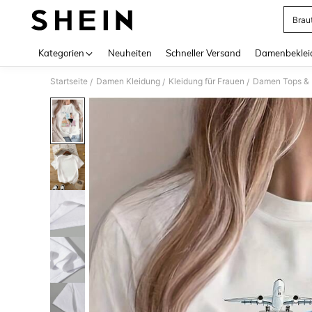
Brau
Use up 
Kategorien
Neuheiten
Schneller Versand
Damenbeklei
Startseite
Damen Kleidung
Kleidung für Frauen
Damen Tops & B
/
/
/