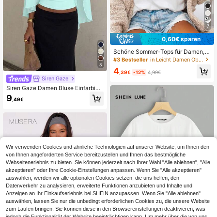
7
0,60€ sparen
Schöne Sommer-Tops für Damen,
Damen- und Herren-T-Shirt 2026 P
#3 Bestseller
in Leicht Damen Oberteile, Blusen & T-Shirts
opmusik Bring Memory Back, BS
8
4
,39€
-12%
4,99€
Siren Gaze
Siren Gaze Damen Bluse Einfarbig
mit tiefem V-Ausschnitt, plissiert, lä
9
,49€
ssig, vielseitig, für den täglichen Ge
brauch
Wir verwenden Cookies und ähnliche Technologien auf unserer Website, um Ihnen den
von Ihnen angeforderten Service bereitzustellen und Ihnen das bestmögliche
Webseitenerlebnis zu bieten. Sie können jederzeit nach Ihrer Wahl "Alle ablehnen", "Alle
akzeptieren" oder Ihre Cookie-Einstellungen anpassen. Wenn Sie "Alle akzeptieren"
auswählen, werden wir alle optionalen Cookies setzen, die uns helfen, den
Datenverkehr zu analysieren, erweiterte Funktionen anzubieten und Inhalte und
Anzeigen an Ihr Einkaufserlebnis bei SHEIN anzupassen. Wenn Sie "Alle ablehnen"
auswählen, lassen Sie nur die unbedingt erforderlichen Cookies zu, die unsere Website
zum Laufen bringen. Sie können diese in den Browsereinstellungen deaktivieren, was
jedoch die Funktionalität der Website beeinträchtigen kann. Um mehr über die von uns