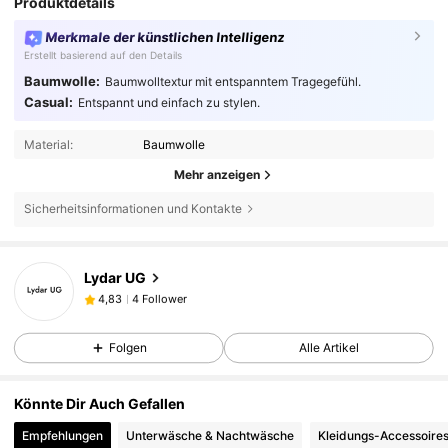
Produktdetails
Merkmale der künstlichen Intelligenz
Erstellt basierend auf den Details
Baumwolle:
Baumwolltextur mit entspanntem Tragegefühl.
Casual:
Entspannt und einfach zu stylen.
Material:
Baumwolle
Mehr anzeigen
Sicherheitsinformationen und Kontakte
4 Follower
4,83
Lydar UG
4 Follower
4,83
a***1
ist
Vor 1 Tag
gefolgt
4 Follower
4,83
Folgen
Alle Artikel
4 Follower
4,83
Könnte Dir Auch Gefallen
Empfehlungen
Unterwäsche & Nachtwäsche
Kleidungs-Accessoire