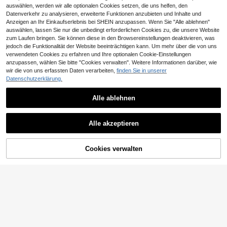
auswählen, werden wir alle optionalen Cookies setzen, die uns helfen, den
Datenverkehr zu analysieren, erweiterte Funktionen anzubieten und Inhalte und
Anzeigen an Ihr Einkaufserlebnis bei SHEIN anzupassen. Wenn Sie "Alle ablehnen"
auswählen, lassen Sie nur die unbedingt erforderlichen Cookies zu, die unsere Website
zum Laufen bringen. Sie können diese in den Browsereinstellungen deaktivieren, was
9
Vintage-T-Shirt im 90er-Jahre-Stil
jedoch die Funktionalität der Website beeinträchtigen kann. Um mehr über die von uns
6
mit lustigem Puppengesicht-Meme,
#4 Bestseller
in U-Boot-Ausschnitt Damen Oberteile, Blusen & T-S
Sweetra
verwendeten Cookies zu erfahren und Ihre optionalen Cookie-Einstellungen
Used-Look und aus verschiedenen
4
,89€
4,91€
INAWLY Crop Tank Top mit einfarbi
Sweetra Neuer Frühling/Sommer D
anzupassen, wählen Sie bitte "Cookies verwalten". Weitere Informationen darüber, wie
Stoffen. Sommertops.
7
8
g
amen Modischer High Street Chic
wir die von uns erfassten Daten verarbeiten,
finden Sie in unserer
,99€
,99€
4-5 Werktage
Asymmetrischer Schulter Slim Fit S
Datenschutzerklärung.
portlich Vielseitig Bequemes Casua
l T-Shirt
Alle ablehnen
25
Ähnliche vorrätige Artikel anzeigen
Alle ansehen
SHEIN EZwear 3 Stücke Damen na
Alle akzeptieren
9
htloses kurzes Aktiv-Tank Top in S
,99€
Sorry, dieses Produkt ist ausverkauft.
chwarz, Weiß und Grün, geeignet fü
r den Sommer
Cookies verwalten
AUSVERKAUFT
14
18
21