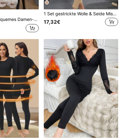
1 Set gestrickte Wolle & Seide Mischung Thermounterwäsche, mittlere Dicke, bequem & figurschmeichlerisch, warm für den Hausgebrauch im Herbst, Winter & Frühling
usschnitt aus Modal und kontrastierender Spitze, figurbetont
17,32€