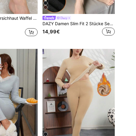
SHEIN Damen Pfirsichhaut Waffel V-Ausschnitt Kontrast Spitzen Anzug Set, Herbst / Winter
Dazy
DAZY Damen Slim Fit 2 Stücke Set, Top mit Kontrast-Spitzenbesatz und lange Ärmel und Hose, Winter Outfit, schwarze Kleidung Pyjama
14,99€