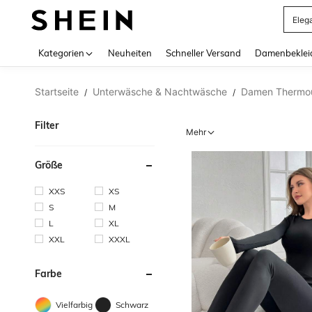
Somm
Use up 
Kategorien
Neuheiten
Schneller Versand
Damenbeklei
Startseite
Unterwäsche & Nachtwäsche
Damen Thermo
/
/
Filter
Mehr
Größe
XXS
XS
S
M
L
XL
XXL
XXXL
Farbe
Vielfarbig
Schwarz