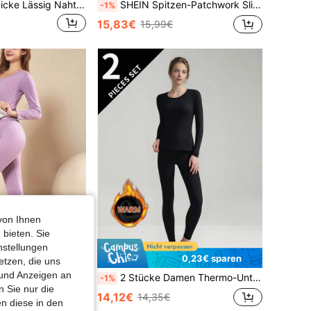
2 Stück Damen Dicke Lässig Nahtlos Einfarbig Rundhals Langarm Thermounterwäsche Set aus Top und Hose, Herbst/Winter
SHEIN Spitzen-Patchwork Slim Fit Damen Thermounterwäsche-Set mit tiefem V-Ausschnitt und Langarm & Lange Hose, Herbst/Winter
-1%
15,83€
15,99€
von Ihnen
 bieten. Sie
nstellungen
0,23€ sparen
etzen, die uns
 und Anzeigen an
1 Set Damen Figurbetonter gestrickter Wolle & Seide Thermoisolationsanzug, geeignet für Herbst, Winter, Frühling
2 Stücke Damen Thermo-Unterwäsche Set, Rundhals-Top + Hose, eng anliegende Basis-Schicht für Herbst/Winter
-1%
 Sie nur die
14,12€
14,35€
n diese in den