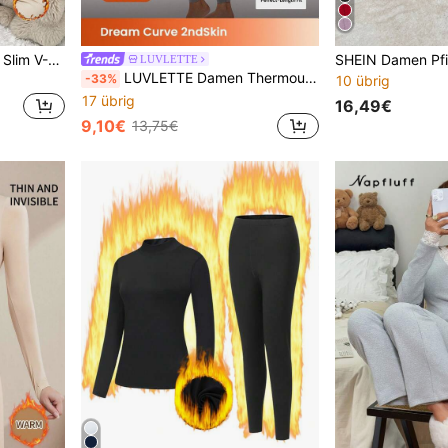
SHEIN Spitzen-Patchwork Slim V-Ausschnitt Damen Thermo-Unterwäsche Set, Herbst/Winter
LUVLETTE
LUVLETTE Damen Thermounterwäsche Ultra-Weiche Basisschicht Kaltwetter Warm Winter Pyjama Set Rundhals Unterwäsche Weste Und Lange Unterteile Leicht Und Warm Set
-33%
10 übrig
17 übrig
16,49€
9,10€
13,75€