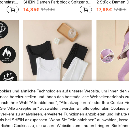
1 Set Damen Einfarbige, hochelastische Thermounterwäsche, Unterwäsche Pyjama Set, enganliegende Unterwäsche für kaltes Wetter, Winterunterwäsche zum Warmhalten, wollgefütterter Thermo-Unterwäsche Set
SHEIN Damen Farbblock Spitzenbesatz Langarm Top und Hose Thermo-Unterwäsche Set, Herbst/Winter
14,35€
17,98€
14,49€
17,99€
okies und ähnliche Technologien auf unserer Website, um Ihnen den 
vice bereitzustellen und Ihnen das bestmögliche Webseitenerlebnis zu
nach Ihrer Wahl "Alle ablehnen", "Alle akzeptieren" oder Ihre Cookie-Ei
e "Alle akzeptieren" auswählen, werden wir alle optionalen Cookies s
nverkehr zu analysieren, erweiterte Funktionen anzubieten und Inhalte
2er-Set Thermo-Unterwäsche-Set für Damen, Oberteil und Hose, warme Leggings, lange Unterhosen, lange Ärmel, Basisschicht, Winter, wärmender Pyjama, ultraweich
Damen Einfarbiges minimalistisches tägliches Pyjama-Set mit Spitzenkragen und langem Ärmel
bnis bei SHEIN anzupassen. Wenn Sie "Alle ablehnen" auswählen, lassen
1 übrig
17,49€
erlichen Cookies zu, die unsere Website zum Laufen bringen. Sie könne
16,79€