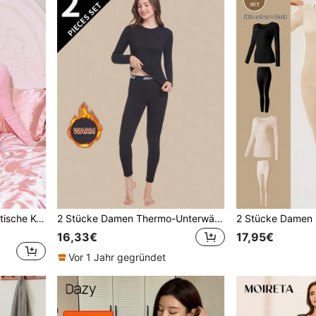
SHEIN Damen süße romantische Kontrast-Farben Spitze Patchwork V-Ausschnitt Schleife bequemes dickes Set
2 Stücke Damen Thermo-Unterwäsche Set, Rundhals Top + Hose, enganliegende Basis-Schicht für Herbst/Winter
16,33€
17,95€
Vor 1 Jahr gegründet