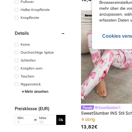
Pullover
Browsereinstellun
mehr über die vo
Halbe Knopfleiste
anzupassen, wähle
Knopfleiste
erfassten Daten 
Details
Cookies verw
Keine
Durchsichtige Spitze
Schleifen
Knöpfen vorn
Taschen
Rippenstrick
Mehr ansehen
SweetSlumber
Preisklasse (EUR)
Min:
Max:
4 übrig
Ok
13,82€