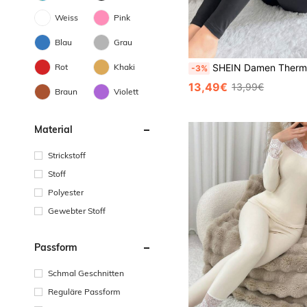
Weiss
Pink
Blau
Grau
Rot
Khaki
SHEIN Damen Thermo-Unterwäsche Set,
-3%
13,49€
13,99€
Braun
Violett
Material
Strickstoff
Stoff
Polyester
Gewebter Stoff
Passform
Schmal Geschnitten
Reguläre Passform