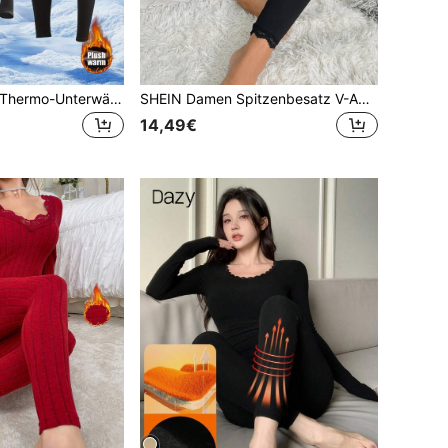
2 Stücke Damen Thermo-Unterwäsche Set, warm und weich mit Fleecefutter, geeignet für den Alltag Outfit, Fitness, Skifahren, Basisschicht, Damen Herbst/Winter Warm Outfit
SHEIN Damen Spitzenbesatz V-Ausschnitt Langarm Top und Hose Thermo-Unterwäsche Set, Herbst/Winter
14,49€