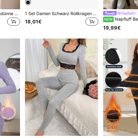
1 Set Damen nahtlose ultradünne Thermo-Unterwäsche Set - Weicher & bequemer Langarm-Rundhals-Top, kuschelige eng anliegende Thermo-Leggings, geeignet als Unterwäsche und Nachtwäsche, hochwertige Materialien, leicht & atmungsaktiv, ideal zum Layering.
1 Set Damen Schwarz Rollkragen Thermo-Unterwäsche Set, modisches Design, Slim Fit, warm & bequem, elastisch, Herbst/Winter Geschenk, wärmend
Napfluff
Napfluff Bequemes Damen-Pyjama-Set mit V-A
NEW
18,01€
19,99€