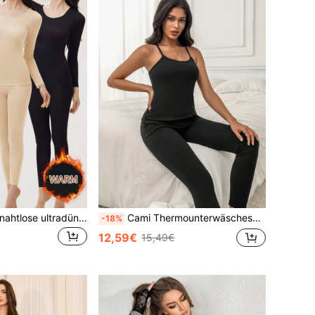
2 Stücke Damen nahtlose ultradünne Thermo-Unterwäsche Set - Weicher & bequemer Langarm-Rundhals-Top, kuschelige eng anliegende Thermo-Leggings, geeignet als Unterwäsche und Nachtwäsche, hochwertige Materialien, leicht & atmungsaktiv, ideal zum Layering.
Cami Thermounterwäscheset mit Schmetterlings Patch
-18%
12,59€
15,49€