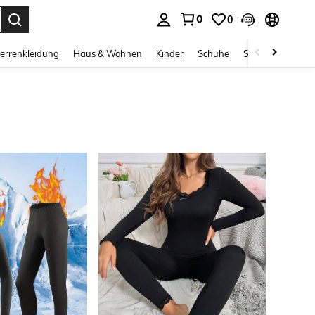
0
0
ess Enter to select.
errenkleidung
Haus & Wohnen
Kinder
Schuhe
Schmuck & Acces