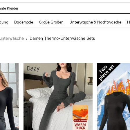
erkleid Damen
and down arrow keys to navigate search Zuletzt gesucht and Suche und Finde. Pr
dung
Bademode
Große Größen
Unterwäsche & Nachtwäsche
H
unterwäsche
Damen Thermo-Unterwäsche Sets
/