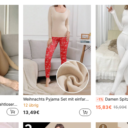
Weihnachts Pyjama Set mit einfarbigem Oberteil und bedruckter Grafik Legging
Damen Spitzenbesatz Quadratischer Ausschnitt Lang
-1%
DAZY Damen bequemer nahtloser Thermo-Unterwäsche-Set in Unifarbe, Herbst/Winter
12 übrig
15,83€
15,99€
13,49€