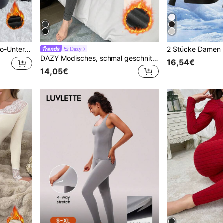
 Herbst/Winter
Dazy
DAZY Modisches, schmal geschnittenes Damen Thermo-Unterwäsche Set für Herbst und Winter, Pyjama
16,54€
14,05€