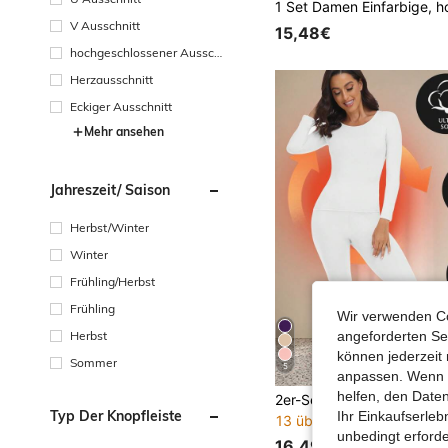
V Ausschnitt
15,48€
hochgeschlossener Aussch
nitt
Herzausschnitt
Eckiger Ausschnitt
Mehr ansehen
Jahreszeit/ Saison
Herbst/Winter
Winter
Frühling/Herbst
Frühling
Wir verwenden Co
Herbst
angeforderten Ser
können jederzeit 
Sommer
5
anpassen. Wenn Si
helfen, den Date
Typ Der Knopfleiste
Ihr Einkaufserle
13 übrig
unbedingt erford
16,49€