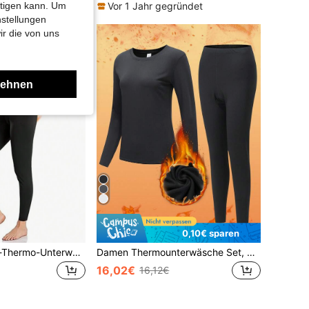
htigen kann. Um
Vor 1 Jahr gegründet
nstellungen
ir die von uns
lehnen
0,10€ sparen
2-teiliges Damen-Thermo-Unterwäsche-Set aus Samt in Schwarz mit Rundhalsausschnitt, kälteschützende Hauspyjamas für Herbst/Winter, geeignet für extreme Kälte und Outdoor-Sport, wärmespeichernd, körpernahe Temperaturkontrolle, hoher Heimkomfort, elastischer Stoff, als Herbst-/Wintergeschenk geeignet
Damen Thermounterwäsche Set, minimalistisches schwarzes Langarm-Top mit Rundhalsausschnitt + Hose | Thermisch gefüttert, super Wärmespeicherung, atmungsaktiv, schmale Passform | Geeignet für Lässig zu Hause, Stadtpendeln, Skifahren, Wandern und Klettern | Antistatisch, Schnelltrocknungstechnologie | Essentielles Winterartikel für Herbst, Winter, Weihnachten und verschiedene Feiertage
16,02€
16,12€