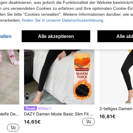
gen deaktivieren, was jedoch die Funktionalität der Website beeinträc
n uns verwendeten Cookies zu erfahren und Ihre optionalen Cookie-Ei
n Sie bitte "Cookies verwalten". Weitere Informationen darüber, wie w
verarbeiten,
finden Sie in unserer Datenschutzerklärung.
alten
Alle akzeptieren
Alle ab
Dazy
SweetSlumber INS Stil Schleife Dekor Niedliches Damen Set, Herbst / Winter
DAZY Damen Mode Basic Slim Fit Thermo-Unterwäsche Set Herbst, Winter Pyjama
16,81€
14,65€