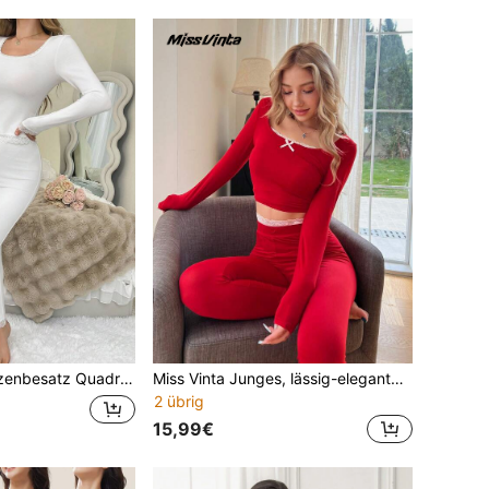
arm Top und Hose 2-teiliger Thermo-Unterwäsche-Anzug, Herbst/Winter
Miss Vinta Junges, lässig-elegantes Damen-Set aus einfarbigem Top mit Spitzeneinsätzen und Hose mit langen Ärmeln
2 übrig
15,99€