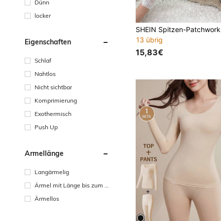
Dünn
locker
13 übrig
Eigenschaften
15,83€
Schlaf
Nahtlos
Nicht sichtbar
Komprimierung
Exothermisch
Push Up
Ärmellänge
Langärmelig
Ärmel mit Länge bis zum H
andgelenk
Ärmellos