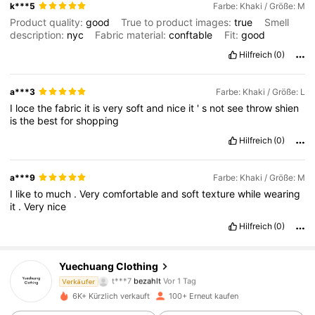
k***5
Farbe: Khaki / Größe: M
Product quality:
good
True to product images:
true
Smell
description:
nyc
Fabric material:
conftable
Fit:
good
Hilfreich
(0)
a***3
Farbe: Khaki / Größe: L
I
loce
the
fabric
it
is
very
soft
and
nice
it
'
s
not
see
throw
shien
is
the
best
for
shopping
Hilfreich
(0)
a***9
Farbe: Khaki / Größe: M
I
like
to
much
.
Very
comfortable
and
soft
texture
while
wearing
it
.
Very
nice
Hilfreich
(0)
407 Follower
Yuechuang Clothing
4,66
t***7
bezahlt
Vor 1 Tag
Verkäufer
h***k
ist
Vor 1 Tag
gefolgt
6K+ Kürzlich verkauft
100+ Erneut kaufen
407 Follower
4,66