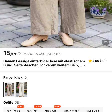
1/3
15
,37€
Preis inkl. MwSt. und Zöllen
Damen Lässige einfarbige Hose mit elastischem
4,90
(
10
)
Bund, Seitentaschen, lockerem weitem Bein,
für Frühling und Herbst
Farbe: Khaki
Größe
DE
6 left
17 left
5 left
34
(XS)
36
(S)
38
(M)
40/42
(L)
44
(XL)