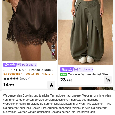
21
Poéselle
Coolane
SHEIN X ITS MICH Poéselle Damen
bequeme einfarbige Shorts mit Spit
#3 Bestseller
in Weites Bein Frauen Shorts
Coolane Damen Herbst Street
NEW
zenbesatz
wear Hippie Preppy Business Casu
(1000+)
23
,99€
al Streetwear Old Money Grüne Ba
14
ggy Bloomer Hose, Flughafen, Absc
,77€
hluss
Wir verwenden Cookies und ähnliche Technologien auf unserer Website, um Ihnen den
von Ihnen angeforderten Service bereitzustellen und Ihnen das bestmögliche
Webseitenerlebnis zu bieten. Sie können jederzeit nach Ihrer Wahl "Alle ablehnen", "Alle
akzeptieren" oder Ihre Cookie-Einstellungen anpassen. Wenn Sie "Alle akzeptieren"
auswählen, werden wir alle optionalen Cookies setzen, die uns helfen, den