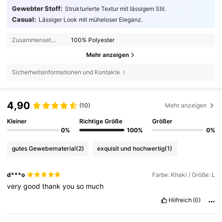
Gewebter Stoff:
Strukturierte Textur mit lässigem Stil.
Casual:
Lässiger Look mit müheloser Eleganz.
Zusammensetzung:
100% Polyester
Mehr anzeigen
Sicherheitsinformationen und Kontakte
4,90
(10)
Mehr anzeigen
Kleiner
Richtige Größe
Größer
0%
100%
0%
gutes Gewebematerial
(2)
exquisit und hochwertig
(1)
d***o
Farbe: Khaki / Größe: L
very
good
thank
you
so
much
Hilfreich
(0)