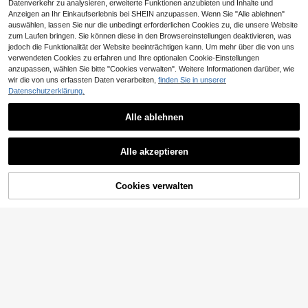
Datenverkehr zu analysieren, erweiterte Funktionen anzubieten und Inhalte und
Anzeigen an Ihr Einkaufserlebnis bei SHEIN anzupassen. Wenn Sie "Alle ablehnen"
auswählen, lassen Sie nur die unbedingt erforderlichen Cookies zu, die unsere Website
zum Laufen bringen. Sie können diese in den Browsereinstellungen deaktivieren, was
jedoch die Funktionalität der Website beeinträchtigen kann. Um mehr über die von uns
verwendeten Cookies zu erfahren und Ihre optionalen Cookie-Einstellungen
anzupassen, wählen Sie bitte "Cookies verwalten". Weitere Informationen darüber, wie
wir die von uns erfassten Daten verarbeiten,
finden Sie in unserer
Datenschutzerklärung.
11
Alle ablehnen
6
Breezaya
Damen bequeme, lässige Hose mit
Breezaya Damen lockere hochtailli
Alle akzeptieren
hoher Taille, elastisch, fließend aus
erte Weite-Bein-Hose, elegante wei
17
17
,32€
17,49€
,49€
Leinen, für Frühling/Sommer
ße schicke Sommerurlaub Ferien, ei
nfarbig vielseitig lässig Alltag Kleidu
ZUM WARENKORB
ng Strandhose
Cookies verwalten
JETZT EINKAUFEN
HINZUFÜGEN