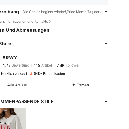
hreibung
Die Schule beginnt wieder!,Pride Month,Tag der Unabhängigkeit,
eitsinformationen und Kontakte
4,77
119
7.8K
en Und Abmessungen
Store
4,77
119
7.8K
ARWY
4,77
119
7.8K
Bewertung
Artikel
Follower
j***n
bezahlt
Vor 1 Tag
Kürzlich verkauft
54K+ Erneut kaufen
4,77
119
7.8K
Alle Artikel
Folgen
4,77
119
7.8K
MMENPASSENDE STILE
4,77
119
7.8K