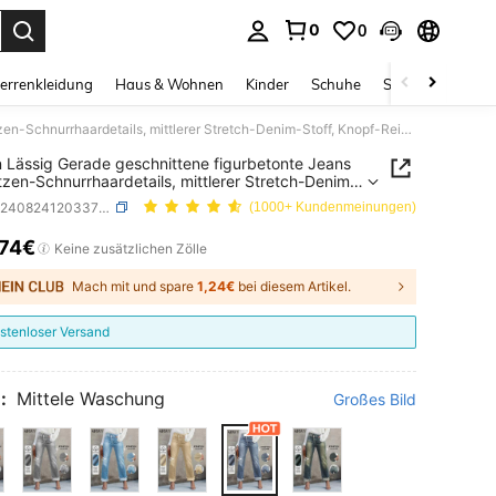
0
0
ess Enter to select.
errenkleidung
Haus & Wohnen
Kinder
Schuhe
Schmuck & Acces
Damen Lässig Gerade geschnittene figurbetonte Jeans mit Katzen-Schnurrhaardetails, mittlerer Stretch-Denim-Stoff, Knopf-Reißverschluss-Design, lange Länge Herbst
Lässig Gerade geschnittene figurbetonte Jeans
tzen-Schnurrhaardetails, mittlerer Stretch-Denim-
 Knopf-Reißverschluss-Design, lange Länge Herbst
SKU: sz2408241203372066
(1000+ Kundenmeinungen)
,74€
ICE AND AVAILABILITY
Keine zusätzlichen Zölle
Mach mit und spare
1,24€
bei diesem Artikel.
stenloser Versand
:
Mittele Waschung
Großes Bild