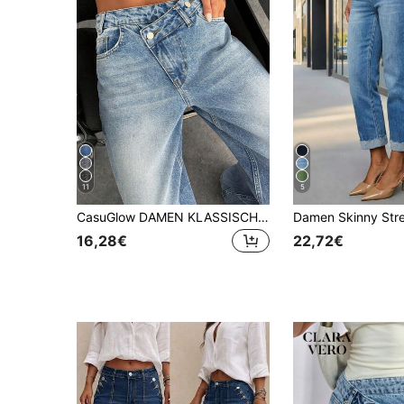
11
5
CasuGlow DAMEN KLASSISCHE HIGHWAIST WEITE BEIN MEDIUM WASH JEANS MIT ASYMMETRISCHEM BUND Y2K
16,28€
22,72€