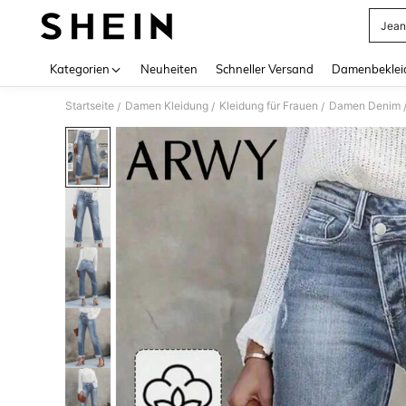
Jean
Use up 
Kategorien
Neuheiten
Schneller Versand
Damenbeklei
Startseite
Damen Kleidung
Kleidung für Frauen
Damen Denim
/
/
/