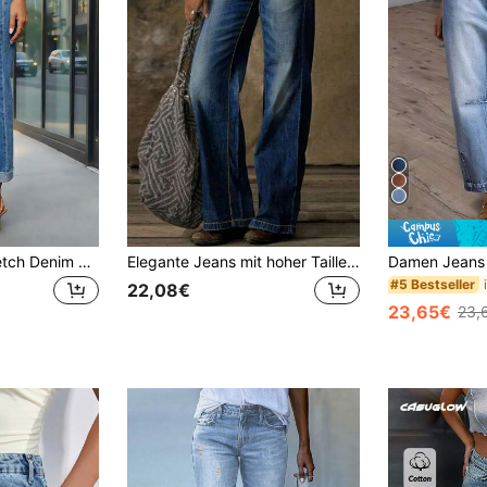
Damen Skinny Stretch Denim Crop Hose Lässig Frühling, Alltagskleidung Herbst
Elegante Jeans mit hoher Taille und geradem Bein für Frauen - einfarbiger Baumwolldenim mit Knopfdetail, schmeichelhaft & bequem
#5 Bestseller
22,08€
23,65€
23,