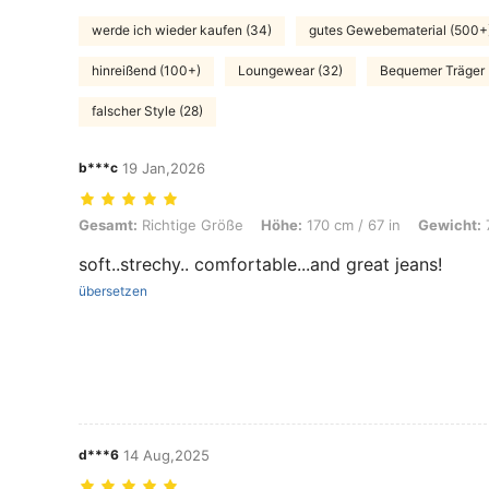
werde ich wieder kaufen (34)
gutes Gewebematerial (500+
hinreißend (100+)
Loungewear (32)
Bequemer Träger 
falscher Style (28)
b***c
19 Jan,2026
Gesamt: Richtige Größe, Höhe: 170 cm / 67 in, Gewicht: 70 kg / 154 l
Gesamt:
Richtige Größe
Höhe:
170 cm / 67 in
Gewicht:
7
soft..strechy.. comfortable...and great jeans!
übersetzen
d***6
14 Aug,2025