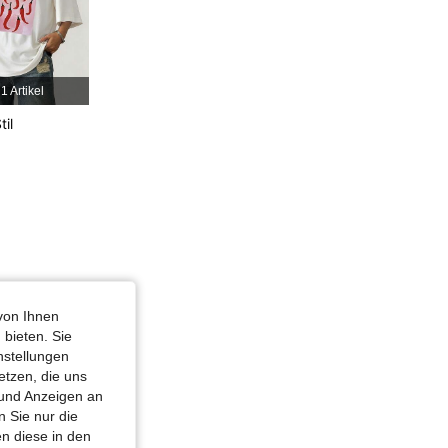
4,77
119
7.8K
le Waschung, Größe: XL
4,77
119
7.8K
1 Artikel
4,77
119
7.8K
til
4,77
119
7.8K
von Ihnen
 bieten. Sie
nstellungen
etzen, die uns
 und Anzeigen an
 Sie nur die
n diese in den