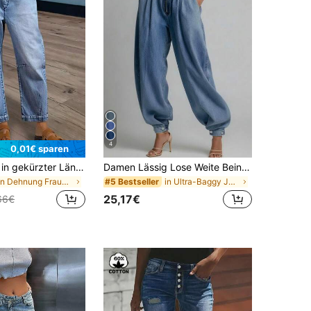
4
0,01€ sparen
Damen Jeans in gekürzter Länge, neue modische lässige Stretch-Jeans für den Herbst
Damen Lässig Lose Weite Beine Plissierte Umschlag Dünne Denim Hose, Frühling/Herbst
in Dehnung Frauen Denim
in Ultra-Baggy Jeans Frauen Denim
#5 Bestseller
25,17€
66€