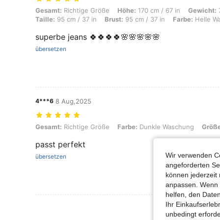
Gesamt: Richtige Größe, Höhe: 170 cm / 67 in, Gewicht: 78 kg / 172 lb
Gesamt:
Richtige Größe
Höhe:
170 cm / 67 in
Gewicht:
7
Taille:
95 cm / 37 in
Brust:
95 cm / 37 in
Farbe:
Helle W
superbe jeans 🍀🍀🍀🍀🌸🌸🌸🌸🌸
übersetzen
4***6
8 Aug,2025
Gesamt: Richtige Größe, Farbe: Dunkle Waschung, Größe: L
Gesamt:
Richtige Größe
Farbe:
Dunkle Waschung
Größe
passt perfekt
Wir verwenden Co
übersetzen
angeforderten Ser
können jederzeit 
anpassen. Wenn Si
helfen, den Date
Ihr Einkaufserle
Mehr Bewertung
unbedingt erford