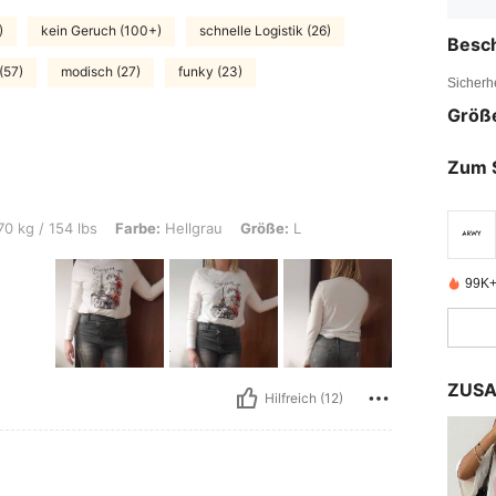
)
kein Geruch (100+)
schnelle Logistik (26)
Besc
(57)
modisch (27)
funky (23)
Sicherh
Größ
Zum 
bs, Farbe: Hellgrau, Größe: L
0 kg / 154 lbs
Farbe:
Hellgrau
Größe:
L
99K+ 
ZUSA
Hilfreich (12)