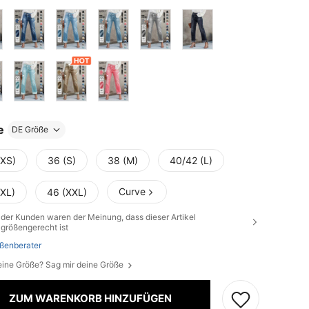
e
DE Größe
(XS)
36 (S)
38 (M)
40/42 (L)
Curve
(XL)
46 (XXL)
der Kunden waren der Meinung, dass dieser Artikel
größengerecht ist
ßenberater
eine Größe? Sag mir deine Größe
ZUM WARENKORB HINZUFÜGEN