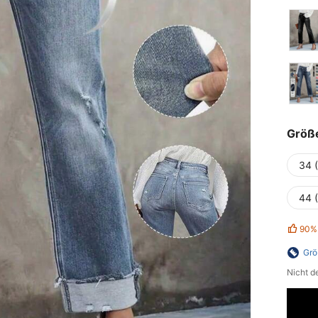
Größ
34 
44 
90%
Grö
Nicht d