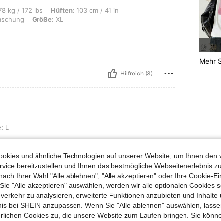
s, Hüften: 103 cm / 41 in, Taille: 95 cm / 37 in, Brust: 95 cm / 37 in, Farbe: Hel
8 kg / 172 lbs
Hüften:
103 cm / 41 in
aschung
Größe:
XL
Mehr S
Hilfreich (3)
:
L
okies und ähnliche Technologien auf unserer Website, um Ihnen den 
vice bereitzustellen und Ihnen das bestmögliche Webseitenerlebnis zu
nach Ihrer Wahl "Alle ablehnen", "Alle akzeptieren" oder Ihre Cookie-Ei
Hilfreich (3)
e "Alle akzeptieren" auswählen, werden wir alle optionalen Cookies s
nverkehr zu analysieren, erweiterte Funktionen anzubieten und Inhalte
bnis bei SHEIN anzupassen. Wenn Sie "Alle ablehnen" auswählen, lassen
en Ansehen
erlichen Cookies zu, die unsere Website zum Laufen bringen. Sie könne