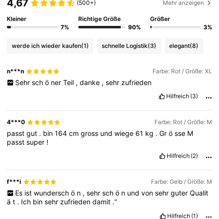
4,67
(500+)
Mehr anzeigen
Kleiner
Richtige Größe
Größer
7%
90%
3%
werde ich wieder kaufen
(1)
schnelle Logistik
(3)
elegant
(8)
n***n
Farbe: Rot / Größe: XL
Sehr
sch
ö
ner
Teil
,
danke
,
sehr
zufrieden
Hilfreich
(3)
4***0
Farbe: Rot / Größe: M
passt
gut
.
bin
164
cm
gross
und
wiege
61
kg
.
Gr
ö
sse
M
passt
super
!
Hilfreich
(2)
f***i
Farbe: Gelb / Größe: M
Es
ist
wundersch
ö
n
,
sehr
sch
ö
n
und
von
sehr
guter
Qualit
ä
t
.
Ich
bin
sehr
zufrieden
damit
.“
Hilfreich
(1)