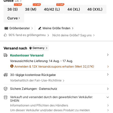
Größe
DE
14 left
14 left
19 left
36
(S)
38
(M)
40/42
(L)
44
(XL)
46
(XXL)
Curve
Größenberater
Meine Größe finden
90%
fand es größengetreu
Nicht deine Größe? Sag uns
Versand nach
Germany
Kostenloser Versand
Voraussichtliche Lieferung:
14 Aug. - 17 Aug.
Anmelden & 12X Versandcoupons erhalten (Wert 32,07€)
30-tägige kostenlose Rückgabe
Vorbehaltlich der Fair-Use-Richtlinie
Sichere Zahlungen · Datenschutz
Verkauft und versendet durch den gewerblichen Verkäufer:
SHEIN
Informationen und Pflichten des Händlers
Um diesen Verkäufer und/oder dieses Produkt zu melden