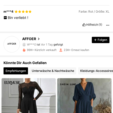
m***4
Farbe: Rot / Größe: XL
Bin
verliebt
!
Hilfreich
(1)
4.7K Follower
4,67
AFFOER
Folgen
W***O
ist
Vor 1 Tag
gefolgt
c***a
ist am Durchsuchen
4.7K Follower
4,67
99K+ Kürzlich verkauft
23K+ Erneut kaufen
Könnte Dir Auch Gefallen
4.7K Follower
4,67
Empfehlungen
Unterwäsche & Nachtwäsche
Kleidungs-Accessoire
4.7K Follower
4,67
4.7K Follower
4,67
4.7K Follower
4,67