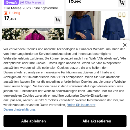
15
g überlappendem Kragen, Gürtel
,99€
Olia Maree
Olia Maree 2026 Frühling/Sommer
Neuankömmling Französischer eleg
11 übrig
anter minimalistischer Langarm Stic
17
,49€
kerei Mesh Patchwork taillierter Me
tallknopf Jumpsuit für Frauen
Wir verwenden Cookies und ähnliche Technologien auf unserer Website, um Ihnen den
von Ihnen angeforderten Service bereitzustellen und Ihnen das bestmögliche
Webseitenerlebnis zu bieten. Sie können jederzeit nach Ihrer Wahl "Alle ablehnen", "Alle
akzeptieren" oder Ihre Cookie-Einstellungen anpassen. Wenn Sie "Alle akzeptieren"
auswählen, werden wir alle optionalen Cookies setzen, die uns helfen, den
Datenverkehr zu analysieren, erweiterte Funktionen anzubieten und Inhalte und
Anzeigen an Ihr Einkaufserlebnis bei SHEIN anzupassen. Wenn Sie "Alle ablehnen"
19
auswählen, lassen Sie nur die unbedingt erforderlichen Cookies zu, die unsere Website
zum Laufen bringen. Sie können diese in den Browsereinstellungen deaktivieren, was
0,01€ sparen
jedoch die Funktionalität der Website beeinträchtigen kann. Um mehr über die von uns
verwendeten Cookies zu erfahren und Ihre optionalen Cookie-Einstellungen
Pariaura
anzupassen, wählen Sie bitte "Cookies verwalten". Weitere Informationen darüber, wie
Pariaura Damen Winter Französisch
wir die von uns erfassten Daten verarbeiten,
finden Sie in unserer
26
es elegantes Design Rundhals Ponc
7
,10€
26,11€
Datenschutzerklärung.
ho mit Metallschnallengürtel, taillier
Modischer Jumpsuit mit Reverskrag
ter lässiger Jumpsuit
22
en und hoher Taille, lässig
,31€
Alle ablehnen
Alle akzeptieren