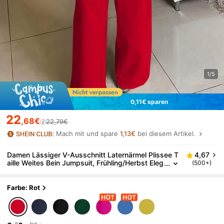
1/5
0,11€ sparen
22
,68€
22,79€
Mach mit und spare
1,13€
bei diesem Artikel.
Damen Lässiger V-Ausschnitt Laternärmel Plissee T
4,67
aille Weites Bein Jumpsuit, Frühling/Herbst Eleg
(500+)
ant Rot
Farbe: Rot