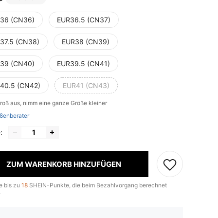
36 (CN36)
EUR36.5 (CN37)
37.5 (CN38)
EUR38 (CN39)
39 (CN40)
EUR39.5 (CN41)
40.5 (CN42)
EUR41 (CN43)
groß aus, nimm eine ganze Größe kleiner
ßenberater
:
ZUM WARENKORB HINZUFÜGEN
e bis zu
18
SHEIN-Punkte, die beim Bezahlvorgang berechnet
.