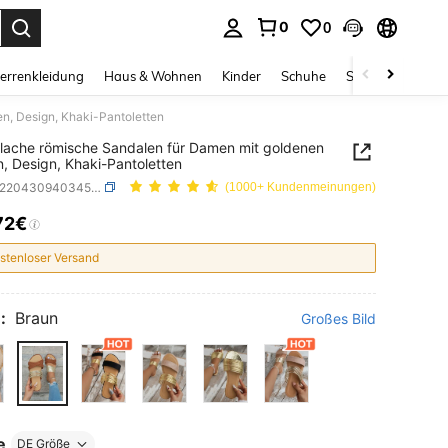
0
0
ess Enter to select.
errenkleidung
Haus & Wohnen
Kinder
Schuhe
Schmuck & Acces
n, Design, Khaki-Pantoletten
lache römische Sandalen für Damen mit goldenen
, Design, Khaki-Pantoletten
SKU: sx2204309403453501
(1000+ Kundenmeinungen)
72€
ICE AND AVAILABILITY
stenloser Versand
:
Braun
Großes Bild
e
DE Größe