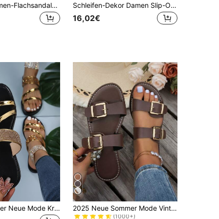
Modische Damen-Flachsandalen mit dekorativem Öffnungsdetail - offene Zehenpartie, Slip-On, Kunstleder, bequeme TPR-Sohle - perfekt für Lässig Kleidung, Damensandalen
Schleifen-Dekor Damen Slip-On Pantoffeln, Veloursleder Obermaterial Zehentrenner Casual Fischer-Stil Strandschuhe, elegant, bequem und vielseitig flache Slides
16,02€
in Polyurethan Frauen Sandalen
#4 Bestseller
Damen Sommer Neue Mode Kristall Zehentrenner Flache Sandalen, Pendler Hausschuhe, Strandoutfits
2025 Neue Sommer Mode Vintage Stil Schnalle Offene Zehen Flache Strand Sandalen
(1000+)
in Polyurethan Frauen Sandalen
in Polyurethan Frauen Sandalen
#4 Bestseller
#4 Bestseller