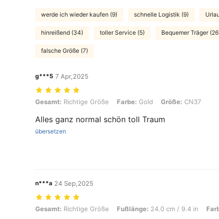
werde ich wieder kaufen (9)
schnelle Logistik (9)
Urlau
hinreißend (34)
toller Service (5)
Bequemer Träger (26
falsche Größe (7)
g***5
7 Apr,2025
Gesamt: Richtige Größe, Farbe: Gold, Größe: CN37
Gesamt:
Richtige Größe
Farbe:
Gold
Größe:
CN37
Alles ganz normal schön toll Traum
übersetzen
n***a
24 Sep,2025
Gesamt: Richtige Größe, Fußlänge: 24.0 cm / 9.4 in, Farbe: Gold, G
Gesamt:
Richtige Größe
Fußlänge:
24.0 cm / 9.4 in
Far