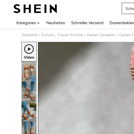
Sch
Use up 
Kategorien
Neuheiten
Schneller Versand
Damenbeklei
Startseite
Schuhe
Frauen Schuhe
Damen Sandalen
Damen F
/
/
/
/
Video