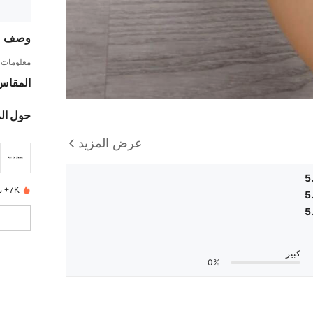
وصف
معلومات ا
المقاس
حول ال
عرض المزيد
5
7K+ تم بيعها مؤخرًا
5
5
كبير
0%