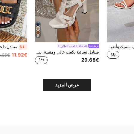
17
نعال صندل نسائي كعب سميك وأصبع مربع، بسير إبزيم لون المشمش، أنيق وأنيق للتنقل
#حفلة الكعب العالي
%1-
صنادل نسائية بكعب عالي ومنصة، بيضاء أنيقة مطرزة بحزام كاحل نصف مغطى، كعب سميك ونعل سميك، صنادل رومانية، أحذية موضة
11.92€
2.05€
29.68€
عرض المزيد