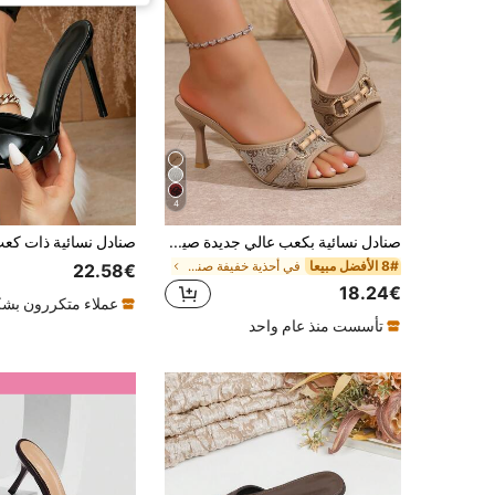
4
صنادل نسائية بكعب عالي جديدة صيفية بأسلوب فرنسي عتيق، كعب رفيع بأسلوب فاخر خفيف مع إبزيم حدوة الحصان، أحذية كعب رفيع أنيقة للخارج، صنادل بكعب عالي متعددة الاستخدامات للتنقل والمواعدة مفتوحة الأصابع، صنادل جاكار عتيقة أنيقة وجذابة للنساء
8# الأفضل مبيعا
في أحذية خفيفة صنادل النساء
22.58€
18.24€
عملاء متكررون بشك
تأسست منذ عام واحد