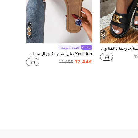
22
صنادل داخلية/خارجية ناعمة ومريحة وخفيفة الوزن للفتيات، مزينة بطبقة لامعة، صنادل مفتوحة الأصابع، أحذية شاطئ، أحذية حمام
#صنادل يومية
Ximi Ruo نعال نسائية كاجوال سهلة الارتداء جديدة لموضة الربيع والصيف، صندل سلايد مسطح مريح، أحذية شاطئ للاستخدام الخارجي، ضرورية للعطلات
1
12.44€
12.45€