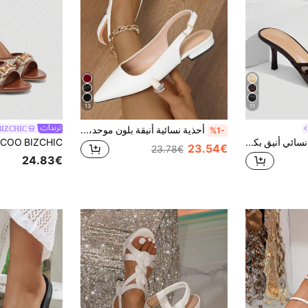
13
11
أحذية نسائية أنيقة بلون موحد، مع حزام الكاحل، كعب منخفض خفيف الوزن، مقدمة مدببة - أحذية نسائية مسطحة، بتصميم بسيط
IZCHIC
%1-
CUCCOO SZL حذاء نسائي أنيق بكعب قطة مع تفاصيل فيونكة من الدانتيل الشفاف، صندل بكعب سهل الارتداء
23.54€
23.78€
24.83€