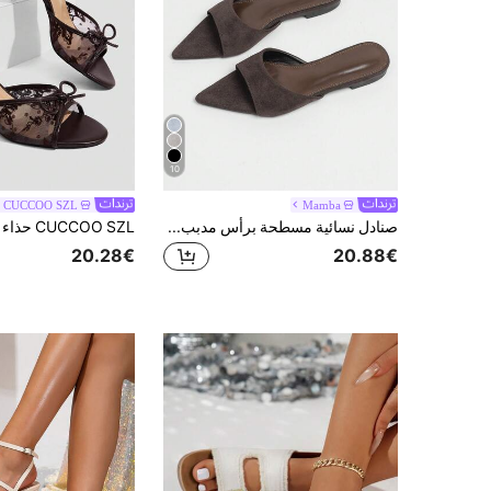
10
CUCCOO SZL
Mamba
صنادل نسائية مسطحة برأس مدبب، ضرورية للعطلات، صنادل شاطئ جديدة متعددة الاستخدامات بقاع ناعم لربيع/صيف 2026، صنادل رومانية عصرية للنساء
20.28€
20.88€