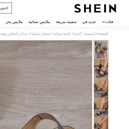
لانجور
 navigate search
فئات
جديد في
سفينة سريعة
ملابس نسائية
ملابس بحر
/
/
/
/
الصفحة الرئيسية
أحذية
احذية نسائية
صنادل نسائية
صنادل أسافين وصنا