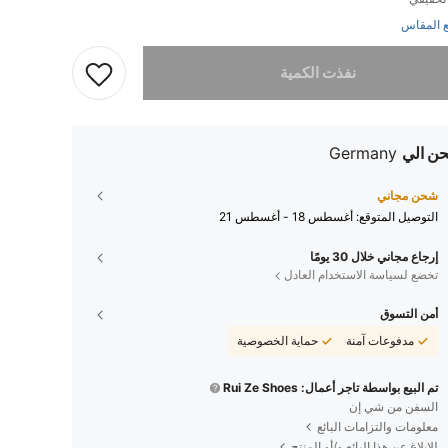
 المقاس
تم بيع هذا المنتج.
نفذت الكمية
ن الي
Germany
شحن مجاني
التوصيل المتوقع:
أغسطس 18 - أغسطس 21
إرجاع مجاني خلال 30 يومًا
تخضع لسياسة الاستخدام العادل
أمن التسوق
مدفوعات آمنة
حماية الخصوصية
تم البيع بواسطة تاجر أعمال: Rui Ze Shoes
السفن من شي إن
معلومات والتزامات البائع
للإبلاغ عن هذا البائع و/أو المنتج