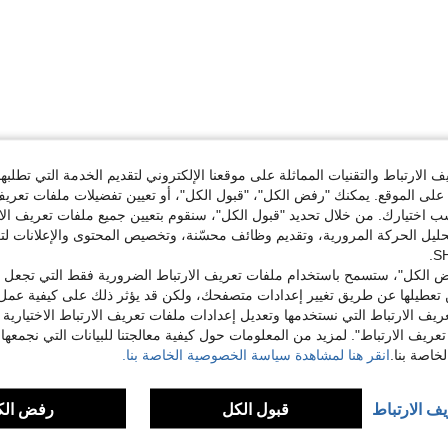
مفيد (0)
الارتباط والتقنيات المماثلة على موقعنا الإلكتروني لتقديم الخدمة التي تطلبه
لى الموقع. يمكنك "رفض الكل"، "قبول الكل"، أو تعيين تفضيلات ملفات تعريف
ختيارك. من خلال تحديد "قبول الكل"، سنقوم بتعيين جميع ملفات تعريف الارتب
حليل الحركة المرورية، وتقديم وظائف محسّنة، وتخصيص المحتوى والإعلانات لت
 الكل"، ستسمح باستخدام ملفات تعريف الارتباط الضرورية فقط التي تجعل مو
تعطيلها عن طريق تغيير إعدادات متصفحك، ولكن قد يؤثر ذلك على كيفية عمل 
ريف الارتباط التي نستخدمها وتعديل إعدادات ملفات تعريف الارتباط الاختيارية
تعريف الارتباط". لمزيد من المعلومات حول كيفية معالجتنا للبيانات التي نجمعها،
اصة بنا.
انقر هنا لمشاهدة سياسة الخصوصية الخاصة بنا.
يف الارتباط
قبول الكل
رفض الك