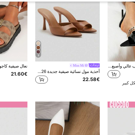
4
صنادل نسائية ذات كعب عالي وأصبع قدم مدبب، صنادل رباطية جديدة متعددة الاستخدامات للربيع والصيف، بطراز أوروبي جذاب، كعب إبرة
Miss Mi
أحذية مول نسائية صيفية جديدة 2026، صنادل بكعب عالي برأس مدبب سهلة الارتداء، نعال خارجية عصرية بحزام، كعب ستيلتو
21.60€
22.58€
ل كبير