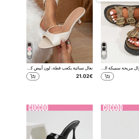
4
23
نعال صيفية كاجوال مريحة سميكة الوحدة، ضروريات السفر للنساء
نعال نسائية بكعب قطة، لون أبيض كريمي، مقدمة مستديرة، مفتوحة الأصابع، حزام واحد، صندل بكعب عالي متعدد الاستخدامات للتنقل والمواعيد في الصيف
21.02€