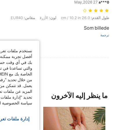
27 May,2026
a***0
طول القدم: 26.0 cm / 10.2 in, لون: الأزرق, مقاس: EUR40
طول القدم:
26.0 cm / 10.2 in
لون:
الأزرق
مقاس:
EUR40
Som billede
ترجمة
نستخدم ملفات تعريف 
أفضل تجربة ممكنة ع
بك في أي وقت حسب ا
والتي تساعدنا في ت
الخاصة بك مع SHEIN.
من خلال تحديد "رفض
يعمل. قد تتمكن من 
المزيد عن ملفات تع
ما ينظر إليه الآخرون
تحديد "إدارة ملفات 
سياسة الخصوصية الخ
إدارة ملفات تعر