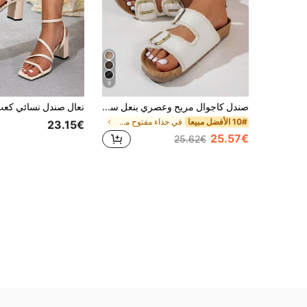
9
صندل كاجوال مريح وعصري بنعل سميك وأصابع مفتوحة، نعل منصة مستدير، حزام روماني للشاطئ، مناسب للخروجات الربيعية والصيفية
10# الأفضل مبيعا
في حذاء مفتوح من الأمام صنادل النساء
23.15€
25.57€
25.62€