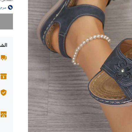
مرجع
عذراً، لقد 
الشح