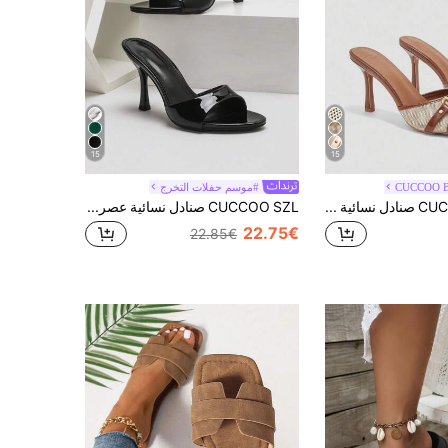
15
15
CUCCOO B
#موسم حفلات التخرج
CUCCOO BIZCHIC صنادل نسائية أنيقة وأنيقة للتنقل بكعب عالي
CUCCOO SZL صنادل نسائية عصرية متعددة الاستخدامات ذات كعب عالٍ للارتداء في الخارج، صيفي
22.75€
22.85€