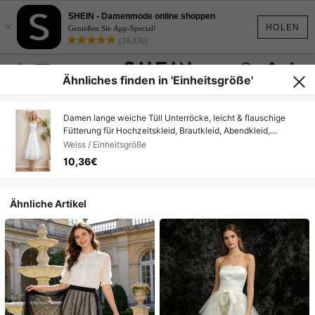
SHEIN - Damenmode online shoppen
×
HOLEN
Genießen Sie App-Special!
(10,830)
Ähnliches finden in 'Einheitsgröße'
Damen lange weiche Tüll Unterröcke, leicht & flauschige
Fütterung für Hochzeitskleid, Brautkleid, Abendkleid,
Einheitsgröße
Weiss / Einheitsgröße
10,36€
Ähnliche Artikel