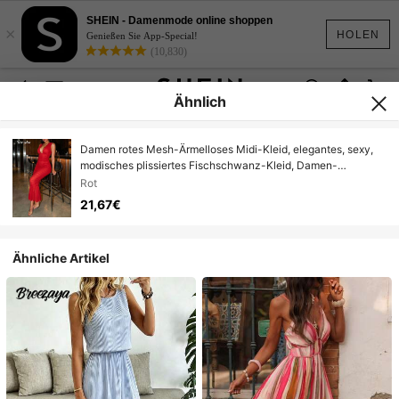
SHEIN - Damenmode online shoppen
×
HOLEN
Genießen Sie App-Special!
(10,830)
Ähnlich
Damen rotes Mesh-Ärmelloses Midi-Kleid, elegantes, sexy,
modisches plissiertes Fischschwanz-Kleid, Damen-
Partykleid, elegantes Partykleid, figurbetontes Midi-Kleid
Rot
21,67€
Ähnliche Artikel