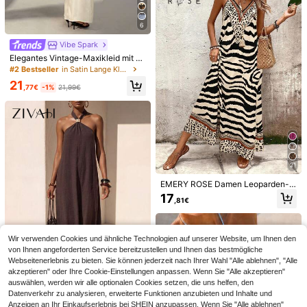
chte Geschäftsreisen
6
Vibe Spark
Elegantes Vintage-Maxikleid mit N
eckholder und rückenfreiem Desig
#2 Bestseller
in Satin Lange Kleider
n, transparentem Blumen-Spitzen-
21
Taillen-Patchwork, für Party und S
,77€
-1%
21,99€
ommer
22
21
SHEIN Frenchy Sommer Damen Ca
MUSERA
EMERY ROSE Damen Leoparden-
mi Boho Sommerkleid, Grundaussta
#3 Bestseller
in Moschee Frauen Kurze Kleider
Muster Maxikleid in lockerer Passf
MUSERA Figurbetontes Off-Should
17
ttung, Sommer Outfit, Hochzeitssais
,81€
orm, elegant für den täglichen Gebr
er Grafik-Leoparden T-Shirt Minikle
17
16
on Grundausstattung, Cottagecore
,49€
,82€
auch und den Urlaub, Sommer
id, cooles Mädchen Ausgeh-Sexy L
Kordelzugkleid Sommerkleid Dame
eoparden Kostüm für Frauen, Kleidu
n Baumwollkleid
ng für Frauen, elegant für Feiern, Fr
Wir verwenden Cookies und ähnliche Technologien auf unserer Website, um Ihnen den
ühling Sommer Lässig Y2K
von Ihnen angeforderten Service bereitzustellen und Ihnen das bestmögliche
Webseitenerlebnis zu bieten. Sie können jederzeit nach Ihrer Wahl "Alle ablehnen", "Alle
akzeptieren" oder Ihre Cookie-Einstellungen anpassen. Wenn Sie "Alle akzeptieren"
auswählen, werden wir alle optionalen Cookies setzen, die uns helfen, den
7
Datenverkehr zu analysieren, erweiterte Funktionen anzubieten und Inhalte und
Anzeigen an Ihr Einkaufserlebnis bei SHEIN anzupassen. Wenn Sie "Alle ablehnen"
#Strandkleid Elegant