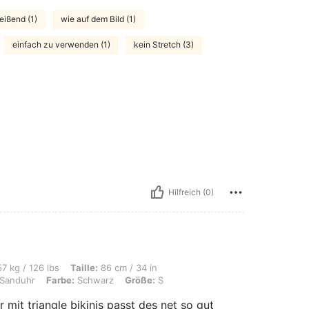
eißend (1)
wie auf dem Bild (1)
einfach zu verwenden (1)
kein Stretch (3)
Hilfreich (0)
s, Taille: 86 cm / 34 in, Brust: 70 cm / 28 in, Hüften: 122 cm / 48 in, Körperform
7 kg / 126 lbs
Taille:
86 cm / 34 in
Sanduhr
Farbe:
Schwarz
Größe:
S
 mit triangle bikinis passt des net so gut