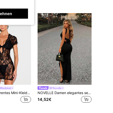
lehnen
Minikleid
Novelle
KIZN Transparentes Mini-Kleid mit Muschelspitze, tiefem Ausschnitt, Flügelärmeln, Blumen-Spitze, figurbetonend, für Party und Ausgehen
NOVELLE Damen elegantes sexy hochwertiges schwarzes ärmelloses Tankkleid, rückenfreies Kleid mit Schlitz für alle Jahreszeiten, formelles Abendessen, Date, Party, Treffen, Street-Outfits
14,52€