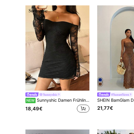
Sunnyshic
#SunsetSiren
Sunnyshic Damen Frühlings-/Sommer-Mini-Bodycon-Kleid in Schwarz mit Spitze, Off-Shoulder, langen Ärmeln und geraffter Taille, sexy und charmant, für Party, Bankett, Hochzeit, Strand und Urlaub, modischer Look
NEW
21,77€
18,49€