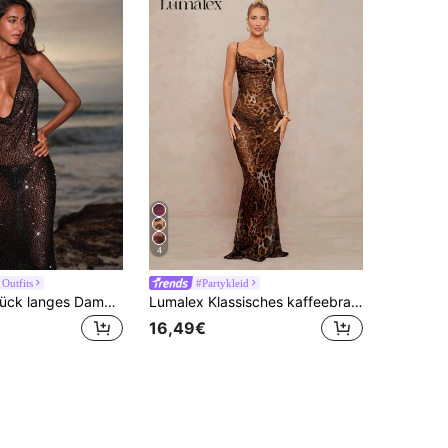
4
Outfits
#Partykleid
Opulessa 1 Stück langes Damen-Kleid mit offenem Rücken und offenen Schultern aus besticktem Stoff
Lumalex Klassisches kaffeebraunes Leoparden-Muster-Camisole-Kleid mit tiefem Ausschnitt, Meerjungfrauenschnitt, hinten geschlitzt und Taillenband für Damen
16,49€