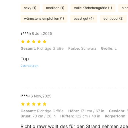
sexy (1)
modisch (1)
volle Körbchengröße (1)
hinr
wärmstens empfohlen (1)
passt gut (4)
echt cool (2)
s***n
8 Jun,2025
Gesamt: Richtige Größe, Farbe: Schwarz, Größe: L
Gesamt:
Richtige Größe
Farbe:
Schwarz
Größe:
L
Top
übersetzen
l***u
6 Nov,2025
Gesamt: Richtige Größe, Höhe: 171 cm / 67 in, Gewicht: 57 kg / 126 lb
Gesamt:
Richtige Größe
Höhe:
171 cm / 67 in
Gewicht:
5
Brust:
70 cm / 28 in
Hüften:
122 cm / 48 in
Körperform:
Richtig rawr wollt des für den Strand nehmen aber