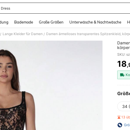
 Dress
and down arrow keys to navigate search Zuletzt gesucht and Suche und Finde. Pr
dung
Bademode
Große Größen
Unterwäsche & Nachtwäsche
H
Lange Kleider für Damen
/
/
Damen 
körper
elegan
SKU: s
18
,
PR
Ko
Größ
34 
13 ü
Grö