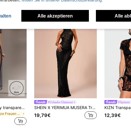
verarbeiten,
finden Sie in unserer Datenschutzerklärung.
uch Angeschaut
alten
Alle akzeptieren
Alle ab
#Urlaubs Glamour
#Spitzen 
Aralina Damen sexy transparentes Spitzenkleid, Sommer
SHEIN X YERIMUA MUSERA Transparentes Maxikleid mit Halskrause, rückenfreiem Design für Urlaub, Sommer, sexy Ibiza Beach Festival, Abendausgang, elegante Halloween-/Herbstparty, schickes Sommer-Outfit
in Spitze Frauen Maxikleider
19,79€
12,39€