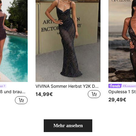
VIVINA Sommer Herbst Y2K Damen Einfaches Mode Polka Dot Muster Spaghettiträger langes Kleid, Polka Dot Kleid Party Schwarz Elegant
ur
#Konzert 
Streetwear, Konzertkleid, Clubkleid, Abendkleid, Geburtstagskeid für Frauen, Herbst- und Winterkleid, Party Must-Have, Wellenpunkt Kleid
14,99€
29,49€
Mehr ansehen