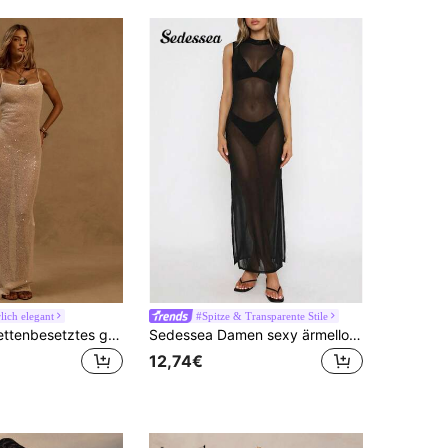
ich elegant
#Spitze & Transparente Stile
MUSERA Paillettenbesetztes gestricktes figurbetontes Maxikleid, Ibiza-Outfit für Urlaub, Frühling, Sommer, Strandurlaub, Weiße Insel, Hochzeitsgast, Abendausgang, Hochzeitsgast, elegant, Braut, Junggesellinnenabschied, Hochzeit, langes Kleid, Abschlussball, Abiball
Sedessea Damen sexy ärmellose durchsichtige Schlitzrock Strandkleid für den Sommer, schwarz elegant
12,74€