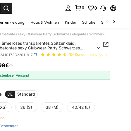
0
0
ess Enter to select.
errenkleidung
Haus & Wohnen
Kinder
Schuhe
Schmuck & Acces
Damen ärmelloses transparentes Spitzenkleid, körperbetontes sexy Clubwear Party Schwarzes elegantes Sommerkleid
ärmelloses transparentes Spitzenkleid,
betontes sexy Clubwear Party Schwarzes
tes Sommerkleid
z2410173322011917
(84 Kundenmeinungen)
99€
ICE AND AVAILABILITY
stenloser Versand
e
DE
Standard
(XS)
36 (S)
38 (M)
40/42 (L)
brig
ßenberater