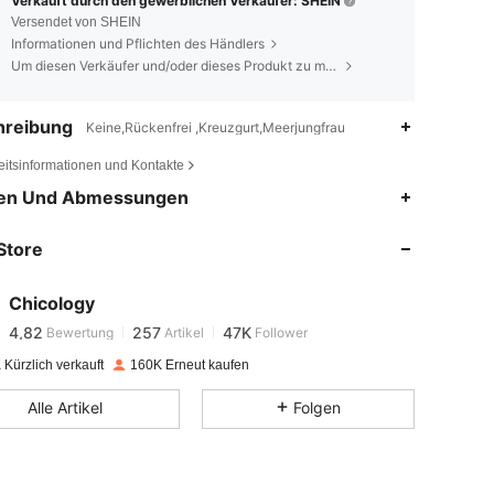
Verkauft durch den gewerblichen Verkäufer: SHEIN
Versendet von SHEIN
Informationen und Pflichten des Händlers
Um diesen Verkäufer und/oder dieses Produkt zu melden
hreibung
Keine,Rückenfrei ,Kreuzgurt,Meerjungfrau
eitsinformationen und Kontakte
en Und Abmessungen
4,82
257
47K
Store
4,82
257
47K
Chicology
4,82
257
47K
Bewertung
Artikel
Follower
m***a
bezahlt
Vor 1 Tag
Kürzlich verkauft
160K Erneut kaufen
4,82
257
47K
Alle Artikel
Folgen
4,82
257
47K