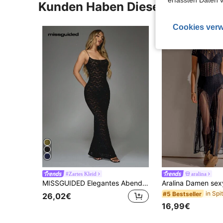
erfassten Daten 
Kunden Haben Diese Artikel A
Cookies verw
#Zartes Kleid
aralina
MISSGUIDED Elegantes Abendkleid mit Pailletten-Verzierung, Spitze, bodenlang, Trägerkleider, Meerjungfrauenkleid für besondere Anlässe, Hochzeitsgast Maxikleid
#5 Bestseller
26,02€
16,99€