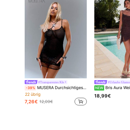
#Transparentes Kle
#Urlaubs Glamo
MUSERA Durchsichtiges gestricktes Minikleid mit Kreuzüberschneidung, sexy für Frühling Sommer Ausgehen Festival
Bris Aura Weiß und braun farbige Wellenpunkt sexy rückenfreies ärmelloses gerafftes asymmetrisches Kleid, Weihnachtskleid, elegantes Kleid, Rave-Set Festival, 
-39%
NEW
22 übrig
18,99€
7,26€
12,09€