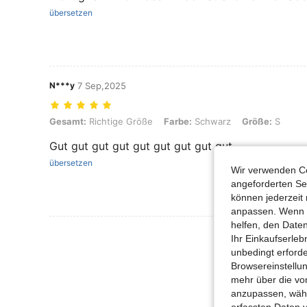
übersetzen
N***y
7 Sep,2025
Gesamt: Richtige Größe, Farbe: Schwarz, Größe: S
Gesamt:
Richtige Größe
Farbe:
Schwarz
Größe:
S
Gut gut gut gut gut gut gut gut gut
übersetzen
Wir verwenden Co
angeforderten Ser
können jederzeit 
anpassen. Wenn Si
helfen, den Date
Mehr Bewertung
Ihr Einkaufserle
unbedingt erford
Browsereinstellun
mehr über die vo
anzupassen, wähle