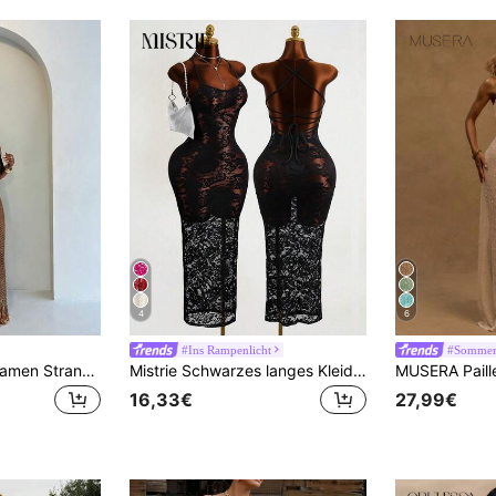
4
6
#Ins Rampenlicht
#Sommerl
SHEIN BamGlam Damen Strand Sommer Häkel Mesh Quasten Saum Kleid, Fake Zweiteiler Design, Jumpsuit kombiniert mit sexy transparentem Mesh Stoff bedecktem trägerlosen Kleid, geeignet für Strand Sommerurlaub
Mistrie Schwarzes langes Kleid mit Blumen-Spitze - Spaghettiträger - Transparentes sexy langes Kleid
16,33€
27,99€