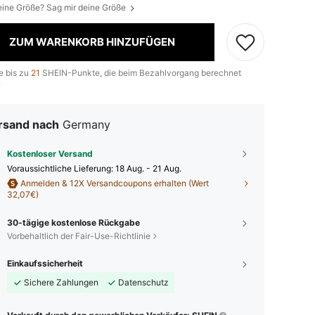
eine Größe? Sag mir deine Größe
ZUM WARENKORB HINZUFÜGEN
e bis zu
21
SHEIN-Punkte, die beim Bezahlvorgang berechnet
.
rsand nach
Germany
Kostenloser Versand
Voraussichtliche Lieferung:
18 Aug. - 21 Aug.
Anmelden & 12X Versandcoupons erhalten (Wert
32,07€)
30-tägige kostenlose Rückgabe
Vorbehaltlich der Fair-Use-Richtlinie
Einkaufssicherheit
Sichere Zahlungen
Datenschutz