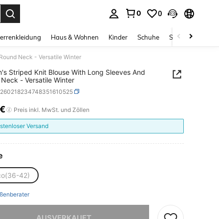
0
0
ess Enter to select.
errenkleidung
Haus & Wohnen
Kinder
Schuhe
Schmuck & Acces
Round Neck - Versatile Winter
s Striped Knit Blouse With Long Sleeves And
Neck - Versatile Winter
z260218234748351610525
1€
ICE AND AVAILABILITY
Preis inkl. MwSt. und Zöllen
stenloser Versand
e
co(36-42)
ßenberater
ieses Produkt ist ausverkauft.
AUSVERKAUFT