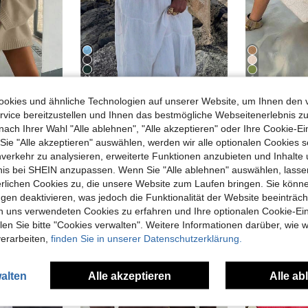
24
5
Damen Neues Off-Shoulder halbtransparent ärmellos asymmetri
okies und ähnliche Technologien auf unserer Website, um Ihnen den 
Y
#Halstuch Oberteile
-1%
FOR BEAUTY Damen Strickpullover im Y2K-Stil für Herbst/Winter, einfarbig, Rundhalsausschnitt, Langarm, lockere Passform, lässig, modisch, für Pendeln und Alltag, Top
FOR BEAUTY Damen Sommer Neues Strickoberteil, Lässiger Stil, einfarbiges goldenes lockeres Schal-Cover-Up, Boho-Stil, geeignet für Strand und Urlaub, Resort-Kleidung
vice bereitzustellen und Ihnen das bestmögliche Webseitenerlebnis zu
16,82€
16,
in Stoff Hautfreundliche Tops für jeden Tag
nach Ihrer Wahl "Alle ablehnen", "Alle akzeptieren" oder Ihre Cookie-Ei
#1 Bestseller
e "Alle akzeptieren" auswählen, werden wir alle optionalen Cookies s
16,82€
nverkehr zu analysieren, erweiterte Funktionen anzubieten und Inhalte
bnis bei SHEIN anzupassen. Wenn Sie "Alle ablehnen" auswählen, lassen
erlichen Cookies zu, die unsere Website zum Laufen bringen. Sie könne
gen deaktivieren, was jedoch die Funktionalität der Website beeinträc
n uns verwendeten Cookies zu erfahren und Ihre optionalen Cookie-Ei
n Sie bitte "Cookies verwalten". Weitere Informationen darüber, wie w
verarbeiten,
finden Sie in unserer Datenschutzerklärung.
alten
Alle akzeptieren
Alle ab