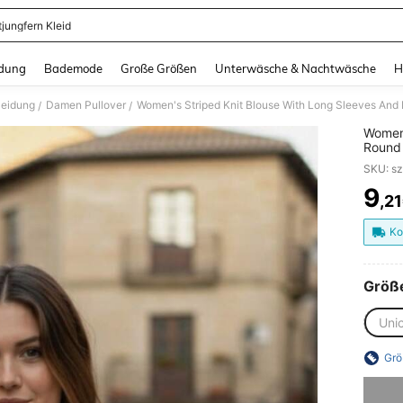
tjungfern Kleid
and down arrow keys to navigate search Zuletzt gesucht and Suche und Finde. Pr
dung
Bademode
Große Größen
Unterwäsche & Nachtwäsche
H
leidung
Damen Pullover
Women's Striped Knit Blouse With Long Sleeves And 
/
/
Women'
Round 
SKU: s
9
,2
PR
Ko
Größ
Uni
Grö
Sorry, d