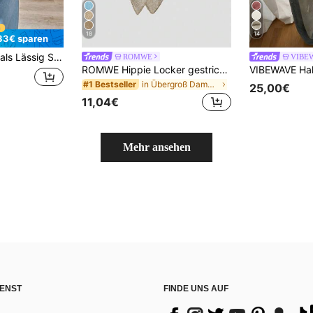
18
14
33€ sparen
 für Damen, minimalistisch Herbst
ROMWE
VIBE
ROMWE Hippie Locker gestrickte Bluse mit Cut-Out-Muster für Frauen, geeignet für Strandurlaub
in Übergroß Damen Pullover
#1 Bestseller
25,00€
11,04€
Mehr ansehen
ENST
FINDE UNS AUF