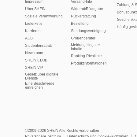
Impressum
Versand-Info
Zahlung & S
Über SHEIN
Widerruf/Rückgabe
Bonuspunkt
Soziale Verantwortung
Rückerstattung
Geschenkka
Lieferkette
Bestellung
Häufig gest
Karrieren
Sendungsverfolgung
AGB
Größenberater
Meldung illegaler
Studentenrabatt
Inhalte
Newsroom
Ranking-Richtlinie
SHEIN CLUB
​Produktinformationen
SHEIN VIP
Gesetz über digitale
Dienste
Eine Beschwerde
einreichen
©2009-2026 SHEIN Alle Rechte vorbehalten
Privatsphäre Zentrum
Datenschutz- und Cookie-Richtlinien
C