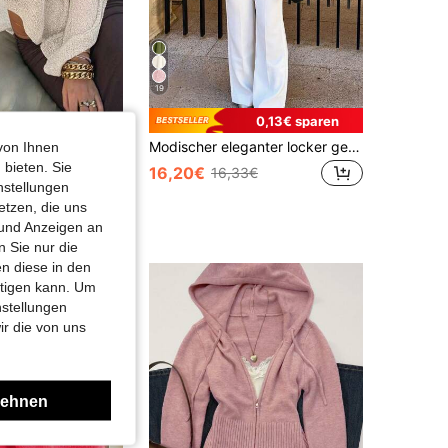
19
0,13€ sparen
sches Strickoberteil, modisch lässig sexy Urlaubs-Strandparty-Pullover, geeignet für Frühling, Herbst und Sommer
Modischer eleganter locker gestrickter Schal-Cardigan, Damen-Lässig-Schnitt, leicht, vielseitiger Stil für Reisen und Strand
von Ihnen
 bieten. Sie
16,20€
16,33€
99€
nstellungen
etzen, die uns
 und Anzeigen an
 Sie nur die
n diese in den
htigen kann. Um
nstellungen
ir die von uns
lehnen