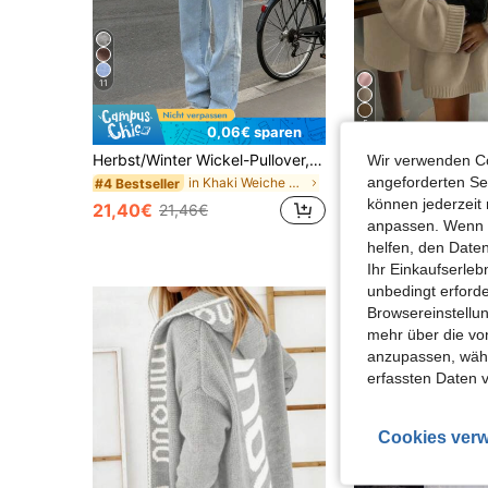
11
5
0,06€ sparen
Herbst/Winter Wickel-Pullover, unverzichtbar für Zuhause, geeignet für den täglichen Arbeitsweg, Dates, Reisen und verschiedene Anlässe
Wir verwenden Co
FOR BEAUT
angeforderten Ser
in Khaki Weiche Strickpullover
#4 Bestseller
können jederzeit 
26,20€
21,40€
21,46€
anpassen. Wenn Si
helfen, den Date
Ihr Einkaufserle
unbedingt erford
Browsereinstellun
mehr über die vo
anzupassen, wähle
erfassten Daten 
Cookies verw