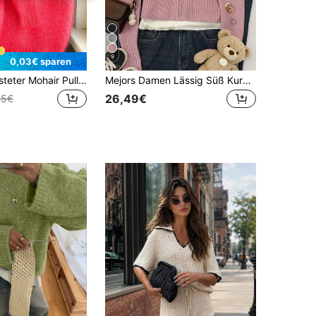
9
0,03€ sparen
Damen gebürsteter Mohair Pullover - Französisch inspirierte Raglanärmel, schulterfrei Plüsch Strick für Herbst Winter, Schulanfang, Halloween
Mejors Damen Lässig Süß Kurz Reißverschluss Kapuzen-Strickjacke, Weihnacht/Erntedank/Neujahr Geschenk Rosa Herbst
26,49€
25€