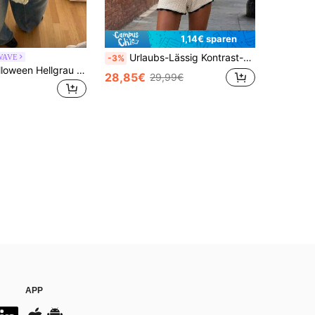
1,14€ sparen
Urlaubs-Lässig Kontrast-Farbiger Saum Strick-Top und Strick-Shorts Set
WAVE
-3%
VIBEWAVE Halloween Hellgrau Amerikanischer Vintage Lässig Rundhals Pullover Herbst/Winter Locker geschnittener Schulterabfall Weite Ärmel Premium Strick Oberteil
28,85€
29,99€
APP