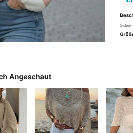
Besc
Sicherh
Größ
uch Angeschaut