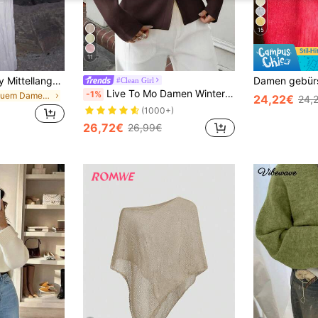
15
11
Damen Lässig Sexy Mittellange Transparente Mesh Stoff Glockenärmel Strick Pullover Top, Boho Stil Strand Cover-Up Urlaubsbekleidung Herbst
#Clean Girl
Live To Mo Damen Winter Strickjacke, Langarm mit Knopfdesign, Business Casual Stil Braun Herbst
-1%
in Bequem Damen Strickwaren
24,22€
24,
(1000+)
26,72€
26,99€