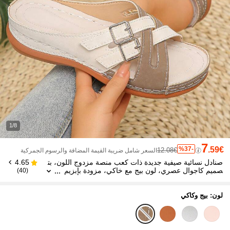
1/8
7
%37-
.59€
12.08€
السعر شامل ضريبة القيمة المضافة والرسوم الجمركية
صنادل نسائية صيفية جديدة ذات كعب منصة مزدوج اللون، بت
4.65
صميم كاجوال عصري، لون بيج مع خاكي، مزودة بإبزيم
(40)
قابل للتعديل، صنادل شريحة مريحة للارتداء على الشاط
ئ
لون: بيج وكاكي