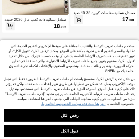
19
12
صنادل نسائية مقاسات كبيرة 35-45 صيف
ية جديدة كاجوال عصرية، بتصميم أوروبي
17
صنادل نسائية ذات كعب عالٍ 2026 جديدة
.08€
وأمريكي شخصي، لون أسود مطفي صناع
من الجلد المدبوغ مع خاتم للأصابع، كعب ر
18
ي متغير اللون، مفتوحة الأصابع، بنعل إسف
.98€
فيع، صنادل خارجية، شبشب، أحذية صيفي
ين سميك للشاطئ، هدية عيد الأم، صنادل
ة
نسائية صيفية سوداء لرمضان وعيد الأضح
ى
نستخدم ملفات تعريف الارتباط والتقنيات المماثلة على موقعنا الإلكتروني لتقديم الخدمة التي
تطلبها، وللسعي لتقديم أفضل تجربة ممكنة على الموقع. يمكنك "رفض الكل"، "قبول الكل"، أو
تعيين تفضيلات ملفات تعريف الارتباط الخاصة بك في أي وقت حسب اختيارك. من خلال تحديد
"قبول الكل"، سنقوم بتعيين جميع ملفات تعريف الارتباط الاختيارية، والتي تساعدنا في تحليل
الحركة المرورية، وتقديم وظائف محسّنة، وتخصيص المحتوى والإعلانات لتكملة تجربة التسوق
الخاصة بك مع SHEIN.
من خلال تحديد "رفض الكل"، ستسمح باستخدام ملفات تعريف الارتباط الضرورية فقط التي تجعل
موقعنا الإلكتروني يعمل. قد تتمكن من تعطيلها عن طريق تغيير إعدادات متصفحك، ولكن قد يؤثر
ذلك على كيفية عمل الموقع. لمعرفة المزيد عن ملفات تعريف الارتباط التي نستخدمها وتعديل
عرض المنتجات المشابهة في المخزون
مشاهدة الكل
إعدادات ملفات تعريف الارتباط الاختيارية الخاصة بك، يرجى تحديد "إدارة ملفات تعريف الارتباط".
لمزيد من المعلومات حول كيفية معالجتنا للبيانات التي نجمعها، انقر هنا لمشاهدة سياسة
الخصوصية الخاصة بنا.
انقر هنا لمشاهدة سياسة الخصوصية الخاصة بنا.
رفض الكل
قبول الكل
عذراً، لقد تم بيع هذا المنتج.