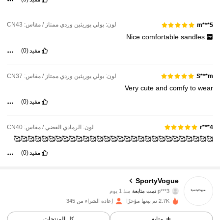
لون: بولي يوريثين وردي ممتاز / مقاس: CN43
m***5
Nice
comfortable
sandles
مفيد
(0)
لون: بولي يوريثين وردي ممتاز / مقاس: CN37
S***m
Very
cute
and
comfy
to
wear
مفيد
(0)
لون: الرمادي الفضي / مقاس: CN40
r***4
🥰🥰🥰🥰🥰🥰🥰🥰🥰🥰🥰🥰🥰🥰🥰🥰🥰🥰🥰🥰🥰🥰🥰🥰🥰🥰🥰🥰🥰
مفيد
(0)
621 متابعون
4.84
SportyVogue
p***3
تمت متابعة
منذ 1 يوم
l***e
تتصفح
621 متابعون
4.84
2.7K تم بيعها مؤخرًا
إعادة الشراء من 345
متابع
كل المنتجات