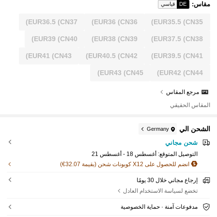
مقاس
:
DE
قياسي
EUR36.5
(CN37)
EUR36
(CN36)
EUR35.5
(CN35)
EUR39
(CN40)
EUR38
(CN39)
EUR37.5
(CN38)
EUR41
(CN43)
EUR40.5
(CN42)
EUR39.5
(CN41)
EUR43
(CN45)
EUR42
(CN44)
مرجع المقاس
المقاس الحقيقي
الشحن الي
Germany
شحن مجاني
التوصيل المتوقع:
أغسطس 18 - أغسطس 21
انضم للحصول على X12 كوبونات شحن (بقيمة 32.07€)
إرجاع مجاني خلال 30 يومًا
تخضع لسياسة الاستخدام العادل
مدفوعات آمنة · حماية الخصوصية