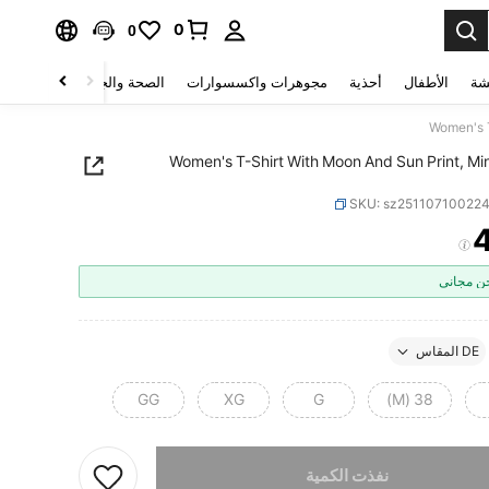
0
0
شة
الأطفال
أحذية
مجوهرات واكسسوارات
الصحة والجمال
منسوجات 
Women's T
Women's T-Shirt With Moon And Sun Print, Min
SKU: sz25110710022
PRICE AND AVAILABIL
 مجاني
DE المقاس
GG
XG
G
38 (M)
تم بيع هذا المنتج.
نفذت الكمية