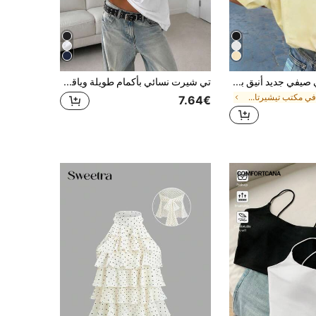
تي شيرت نسائي صيفي جديد أنيق بطبعة نمر وحروف، كاجوال بياقة دائرية وأكمام قصيرة، متعدد الاستخدامات باللون الأصفر
تي شيرت نسائي بأكمام طويلة وياقة دائرية بقصة عادية فضفاضة، ملابس علوية كاجوال متعددة الاستخدامات للخريف/الشتاء بمقاسات كبيرة جديدة، ضروري للخريف وسهل التنسيق
في مكتب تيشيرتات مكتبية
7.64€