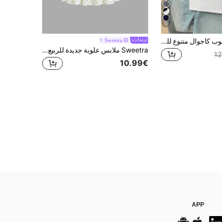
10
Comfortcana توب كاجوال متنوع للسيدات باللونين الأسود والأبيض قطعتان
Sweetra
Sweetra ملابس علوية جديدة للربيع/الصيف بنقشة نقاط بولكا وحافة مكشكشة حلوة وياقة معلقة، تصميم أنيق مناسب لملابس الشارع والارتداء اليومي الأنيق والمواعيد وأعياد الميلاد، باللونين الأبيض والأسود
12
10.99€
APP