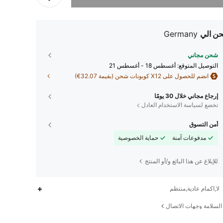
ن الي
Germany
شحن مجاني
التوصيل المتوقع:
أغسطس 18 - أغسطس 21
انضم للحصول على X12 كوبونات شحن (بقيمة 32.07€)
إرجاع مجاني خلال 30 يومًا
تخضع لسياسة الاستخدام العادل
أمن التسوق
مدفوعات آمنة
حماية الخصوصية
للإبلاغ عن هذا البائع و/أو المنتج
لا,اكمام عادية,منتظم
لسلامة وجهات الاتصال