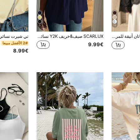
5
13
ملابس علوية ساتان أنيقة للمرأة، تصميم رقعة دانتيل بياقة دائرية وأكمام طويلة وربطة خصر، قماش منسوج سادة مع رقعة دانتيل غير متماثلة/غير متماثلة، أنيقة للمكتب والاستخدام اليومي والمواعيد (أبيض شبه شفاف) أسود، ستايل مكتب سيرين
SCARLUX صيف&خريف Y2K نسائي أساسي أزرق داكن قابل للتعديل حمالات رفيعة ملابس علوية كامي، العودة إلى المدرسة ملابس الشارع اليومية
2# الأفضل مبيعا
9.99€
8.99€