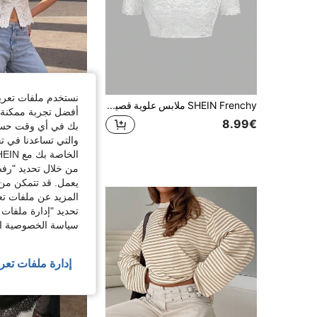
نستخدم ملفات تعريف 
SHEIN Frenchy ملابس علوية قصيرة نسائية من الدانتيل الزهري المفرغ بأكمام قصيرة، ملابس علوية صيفية بيضاء شفافة أنيقة، ملابس علوية نسائية بياقة قلب مكشكشة لتناول الطعام
%2-
أفضل تجربة ممكنة ع
8.99€
12.33€
12.68€
بك في أي وقت حسب ا
والتي تساعدنا في ت
الخاصة بك مع SHEIN.
من خلال تحديد "رفض
يعمل. قد تتمكن من 
المزيد عن ملفات تع
تحديد "إدارة ملفات 
سياسة الخصوصية الخ
إدارة ملفات تعر