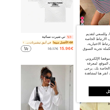
17
ا، وللسعي لتقديم
تي شيرت فضفاض بقصة واسعة وأكمام قصيرة، كاجوال للعطلات للنساء صيفي وردي
تي شيرت نسائية
%1-
 الارتباط الخاصة
4# الأفضل مبيعا
في أنيق تيشيرتات يومية كاجوال
اط الاختيارية،
15.96€
16.17€
كملة تجربة التسوق
قعنا الإلكتروني
الموقع. لمعرفة
 الخاصة بك، يرجى
 انقر هنا لمشاهدة
ل