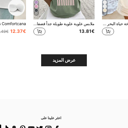
17
4
تي شيرت نسائي بطباعة حياة البحر والرسائل، رقبة دائرية، أبيض، أسود، وردي، كاجوال لفصل الصيف
ملابس علوية علوية طويلة جداً فضفاضة للربيع/الصيف، تي شيرت نسائي، طباعة شعار مخطط ممتع "اليوم يوم سعيد"، كاجوال، للخروج، Y2K، ملابس علوية خضراء فاتحة
12.37€
13.81€
.49€
عرض المزيد
اعثر علينا على