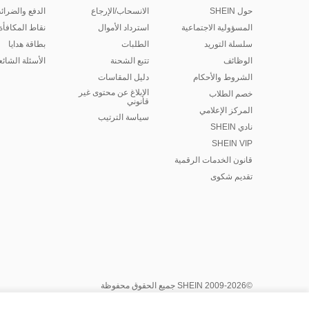
حول SHEIN
الانسحاب/الإرجاع
الدفع والضرائ
المسؤولية الاجتماعية
استرداد الأموال
نقاط المكافأة
سلسلة التوريد
الطلبات
بطاقة هدايا
الوظائف
تتبع الشحنة
الأسئلة الشائع
الشروط والأحكام
دليل المقاسات
الإبلاغ عن محتوى غير
خصم الطلاب
قانوني
المركز الإعلامي
سياسة الترتيب
نادي SHEIN
SHEIN VIP
قانون الخدمات الرقمية
تقديم شكوى
©2009-2026 SHEIN جميع الحقوق محفوظة
مركز الخصوصية
سياسة الخصوصية وملفات تعريف الارتباط
إدارة ملف