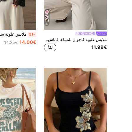
37
SDNGED
%1-
ملابس علوية كاجوال للنساء، قماش مخطط ملون مرن، للارتداء اليومي في الربيع/الخريف
14.00€
14.25€
11.99€