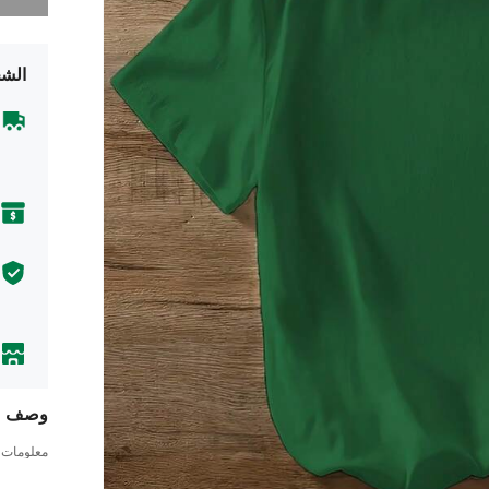
الشح
وصف
معلومات ا