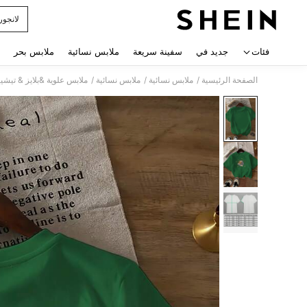
لانجور
 navigate search
فئات
جديد في
سفينة سريعة
ملابس نسائية
ملابس بحر
/
/
/
الصفحة الرئيسية
ملابس نسائية
ملابس نسائية
ملابس علوية &بلايز & تيشي