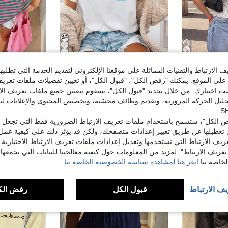
7
الارتباط والتقنيات المماثلة على موقعنا الإلكتروني لتقديم الخدمة التي تطلبه
ملابس علوية نسائية أنيقة بلون أحادي بوهيمي مطرزة بالدانتيل بدون أكمام وأزرار, ملابس علوية نسائية مثيرة شفافة نصف مفتوحة, ياقة صينية تشونغسام مزينة بأزرار, قصة خصر مقصوصة عادية, بلوزات للزفاف والخروج, ملابس علوية بيضاء صيفية
قمصان صيفية جميلة للنساء 1 قطعة قمصان للنساء والرجال 2026 موسيقى البوب استعادة الذكريات شارع الخلفي للرجال والنساء تي شيرت، استعادة الذكريات، فرقة شارع الخلفي، BS
%12-
لى الموقع. يمكنك "رفض الكل"، "قبول الكل"، أو تعيين تفضيلات ملفات تعريف
9.75€
4.39€
4.99€
ختيارك. من خلال تحديد "قبول الكل"، سنقوم بتعيين جميع ملفات تعريف الارتب
حليل الحركة المرورية، وتقديم وظائف محسّنة، وتخصيص المحتوى والإعلانات لت
 الكل"، ستسمح باستخدام ملفات تعريف الارتباط الضرورية فقط التي تجعل مو
تعطيلها عن طريق تغيير إعدادات متصفحك، ولكن قد يؤثر ذلك على كيفية عمل 
ريف الارتباط التي نستخدمها وتعديل إعدادات ملفات تعريف الارتباط الاختيارية
تعريف الارتباط". لمزيد من المعلومات حول كيفية معالجتنا للبيانات التي نجمعها،
اصة بنا.
انقر هنا لمشاهدة سياسة الخصوصية الخاصة بنا.
يف الارتباط
قبول الكل
رفض الك