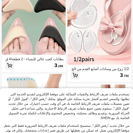
بطانات كعب عالي للنساء - 2 قطعة/4 ق
طع/8 قطع من بطانات إسفنجية للأصابع ا
3
.28€
لأمامية لتخفيف الألم، مصغر حجم الحذاء،
1/2 زوج من وسادات أصابع القدم من الج
وسادات حماية القدم، حجم السفر، إكسس
ل الناعم، مصممة لحماية أصابع القدم، منا
3
وارات راحة القدمين، هدية، إكسسوارات ال
.75€
سبة للصنادل المفتوحة، توفر ثبات القدم ل
كعب العالي، حماية القدم، هدية لأمي، عيد
منع الانزلاق، مبطنة ومتينة، تقلل الاحتكا
الأم
ك، قابلة للغسل وإعادة الاستخدام. مناسب
ة للصنادل المفتوحة والنعال والصنادل وغ
يرها. ضرورية للسفر الخارجي والعطلات
نستخدم ملفات تعريف الارتباط والتقنيات المماثلة على موقعنا الإلكتروني لتقديم الخدمة التي
والصيف.
تطلبها، وللسعي لتقديم أفضل تجربة ممكنة على الموقع. يمكنك "رفض الكل"، "قبول الكل"، أو
تعيين تفضيلات ملفات تعريف الارتباط الخاصة بك في أي وقت حسب اختيارك. من خلال تحديد
"قبول الكل"، سنقوم بتعيين جميع ملفات تعريف الارتباط الاختيارية، والتي تساعدنا في تحليل
الحركة المرورية، وتقديم وظائف محسّنة، وتخصيص المحتوى والإعلانات لتكملة تجربة التسوق
الخاصة بك مع SHEIN.
من خلال تحديد "رفض الكل"، ستسمح باستخدام ملفات تعريف الارتباط الضرورية فقط التي تجعل
موقعنا الإلكتروني يعمل. قد تتمكن من تعطيلها عن طريق تغيير إعدادات متصفحك، ولكن قد يؤثر