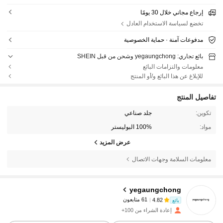
إرجاع مجاني خلال 30 يومًا
تخضع لسياسة الاستخدام العادل
مدفوعات آمنة · حماية الخصوصية
بائع تجاري: yegaungchong وشحن من قبل SHEIN
معلومات والتزامات البائع
للإبلاغ عن هذا البائع و/أو المنتج
تفاصيل المنتج
تكوين:
جلد صناعي
مواد:
100% البوليستر
عرض المزيد
معلومات السلامة وجهات الاتصال
61 متابعون
4.82
yegaungchong
61 متابعون
4.82
بائع
s***a
تمت متابعة
منذ 1 يوم
61 متابعون
4.82
إعادة الشراء من 100+