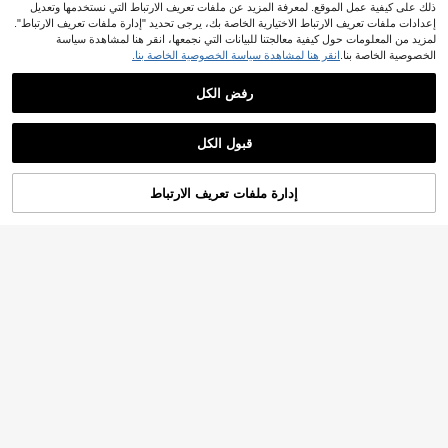
ذلك على كيفية عمل الموقع. لمعرفة المزيد عن ملفات تعريف الارتباط التي نستخدمها وتعديل
إعدادات ملفات تعريف الارتباط الاختيارية الخاصة بك، يرجى تحديد "إدارة ملفات تعريف الارتباط".
لمزيد من المعلومات حول كيفية معالجتنا للبيانات التي نجمعها، انقر هنا لمشاهدة سياسة
الخصوصية الخاصة بنا.
انقر هنا لمشاهدة سياسة الخصوصية الخاصة بنا.
رفض الكل
1/10 قطع وسادات فقاعية، ضمادات هيدر
وكولويد، واقيات الكعب، وسادات الأصابع،
3
.37€
ضمادات مقاومة للماء، وسادات الكعب، م
تخفيف آلام البونين لنمط الحياة النشط –
قبول الكل
ضادة للاحتكاك، وسادات جل، حماية الجل
2 عبوة من فواصل الأصابع، مناسبة للمش
2
عذراً، لقد تم بيع هذا المنتج.
د، لون اللحم، عيد الاستقلال، عطلة الصي
.98€
ي والجري والمشي لمسافات طويلة والار
ف، النساء، الرجال، الكعب العالي، المش
تداء اليومي، دعم حذاء متين، للنساء
ي لمسافات طويلة، الجري
إدارة ملفات تعريف الارتباط
منتجات مشابهة