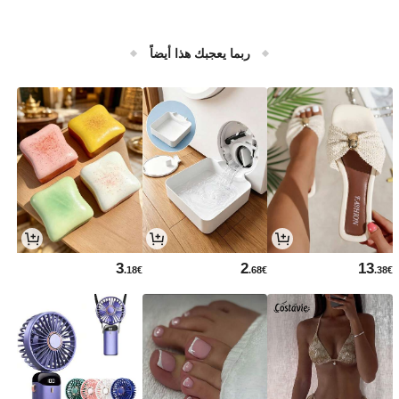
ربما يعجبك هذا أيضاً
3
2
13
.18€
.68€
.38€