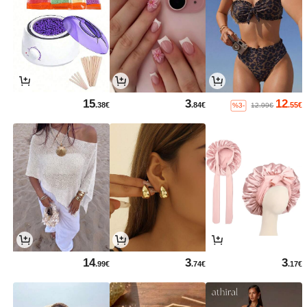
15
3
12
.38€
.84€
.55€
%3-
12.99€
14
3
3
.99€
.74€
.17€