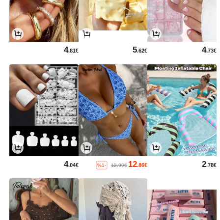
4
5
4
.81€
.62€
.73€
4
12
2
.04€
.86€
.78€
%1-
12.99€