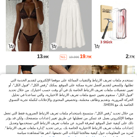
13
19
2
.99€
.79€
.77€
%1-
19.99€
نستخدم ملفات تعريف الارتباط والتقنيات المماثلة على موقعنا الإلكتروني لتقديم الخدمة التي
تطلبها، وللسعي لتقديم أفضل تجربة ممكنة على الموقع. يمكنك "رفض الكل"، "قبول الكل"، أو
تعيين تفضيلات ملفات تعريف الارتباط الخاصة بك في أي وقت حسب اختيارك. من خلال تحديد
"قبول الكل"، سنقوم بتعيين جميع ملفات تعريف الارتباط الاختيارية، والتي تساعدنا في تحليل
الحركة المرورية، وتقديم وظائف محسّنة، وتخصيص المحتوى والإعلانات لتكملة تجربة التسوق
الخاصة بك مع SHEIN.
من خلال تحديد "رفض الكل"، ستسمح باستخدام ملفات تعريف الارتباط الضرورية فقط التي تجعل
موقعنا الإلكتروني يعمل. قد تتمكن من تعطيلها عن طريق تغيير إعدادات متصفحك، ولكن قد يؤثر
ذلك على كيفية عمل الموقع. لمعرفة المزيد عن ملفات تعريف الارتباط التي نستخدمها وتعديل
17
3
3
إعدادات ملفات تعريف الارتباط الاختيارية الخاصة بك، يرجى تحديد "إدارة ملفات تعريف الارتباط".
.32€
.73€
.08€
لمزيد من المعلومات حول كيفية معالجتنا للبيانات التي نجمعها، انقر هنا لمشاهدة سياسة