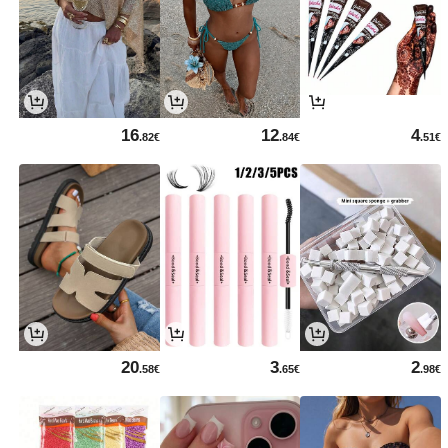
16
12
4
.82€
.84€
.51€
20
3
2
.58€
.65€
.98€