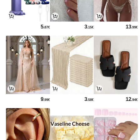
5
3
13
.87€
.15€
.99€
9
3
12
.99€
.58€
.94€