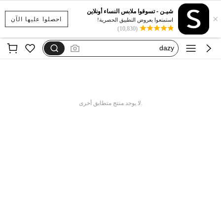
motf
شيـن - تسوقوا ملابس النساء أونلاين
×
فستان يخفي الكرش
احصلوا عليها الآن
استمتعوا بعروض التطبيق الحصرية!
(10,830)
dazy
فستان اكمام طويله
بيجامات شتوية مقاس كبير
motf
.لا يوجد منتج متطابق أخرى