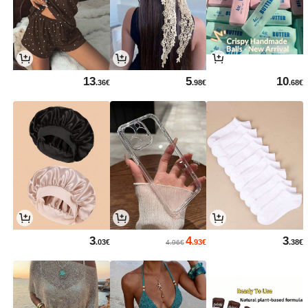
13
5
10
.36€
.98€
.68€
3
4
3
.03€
.93€
.38€
4.96€