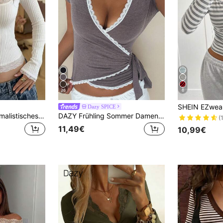
26
6
Dazy SPICE
Romantisches minimalistisches Langarm-T-Shirt mit Spitze, Patchwork und Rippenstruktur, lässig
DAZY Frühling Sommer Damen Taillen-Schnürung Farbblock Spitzenbesatz Patchwork figurbetontes Bodycon Urlaubs Street lässig T-Shirt
(
11,49€
10,99€