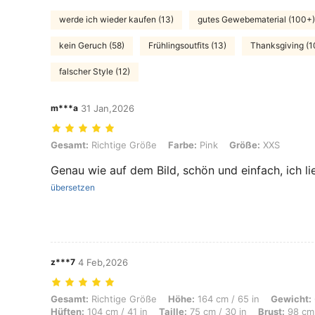
werde ich wieder kaufen (13)
gutes Gewebematerial (100+)
kein Geruch (58)
Frühlingsoutfits (13)
Thanksgiving (1
falscher Style (12)
m***a
31 Jan,2026
Gesamt: Richtige Größe, Farbe: Pink, Größe: XXS
Gesamt:
Richtige Größe
Farbe:
Pink
Größe:
XXS
Genau wie auf dem Bild, schön und einfach, ich li
übersetzen
z***7
4 Feb,2026
Gesamt: Richtige Größe, Höhe: 164 cm / 65 in, Gewicht: 64 kg / 141 lb
Gesamt:
Richtige Größe
Höhe:
164 cm / 65 in
Gewicht:
Hüften:
104 cm / 41 in
Taille:
75 cm / 30 in
Brust:
98 cm 