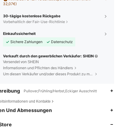
32,07€)
30-tägige kostenlose Rückgabe
Vorbehaltlich der Fair-Use-Richtlinie
Einkaufssicherheit
Sichere Zahlungen
Datenschutz
Verkauft durch den gewerblichen Verkäufer: SHEIN
Versendet von SHEIN
Informationen und Pflichten des Händlers
Um diesen Verkäufer und/oder dieses Produkt zu melden
hreibung
Pullover,Frühling/Herbst,Eckiger Ausschnitt
eitsinformationen und Kontakte
4,80
175
37K
en Und Abmessungen
Store
4,80
175
37K