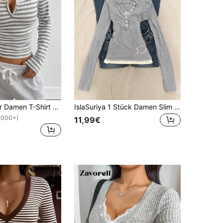
SHEIN EZwear Damen T-Shirt mit Halbzip, aus baumwollartigem Material mit Streifen, Neuankömmling
IslaSuriya 1 Stück Damen Slim Fit Langarm 2 in 1 T-Shirt
1000+)
11,99€