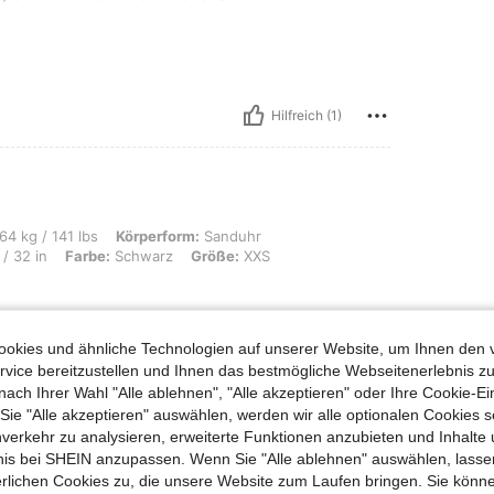
Hilfreich (1)
bs, Körperform: Sanduhr, Hüften: 104 cm / 41 in, Brust: 97 cm / 38 in, Taille: 82 
64 kg / 141 lbs
Körperform:
Sanduhr
/ 32 in
Farbe:
Schwarz
Größe:
XXS
okies und ähnliche Technologien auf unserer Website, um Ihnen den 
vice bereitzustellen und Ihnen das bestmögliche Webseitenerlebnis zu
Hilfreich (4)
nach Ihrer Wahl "Alle ablehnen", "Alle akzeptieren" oder Ihre Cookie-Ei
e "Alle akzeptieren" auswählen, werden wir alle optionalen Cookies s
en Ansehen
nverkehr zu analysieren, erweiterte Funktionen anzubieten und Inhalte
bnis bei SHEIN anzupassen. Wenn Sie "Alle ablehnen" auswählen, lassen
erlichen Cookies zu, die unsere Website zum Laufen bringen. Sie könne