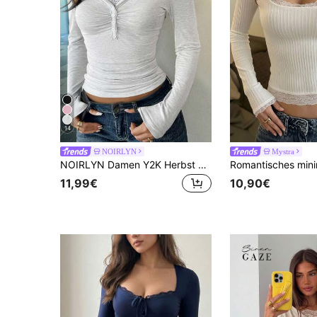
14
NOIRLYN
Mystra
NOIRLYN Damen Y2K Herbst Lässig Sexy Einfarbig Spitze Kontrast Figurbetont Langarm V-Ausschnitt Top, geeignet für den täglichen Arbeitsweg
11,99€
10,90€