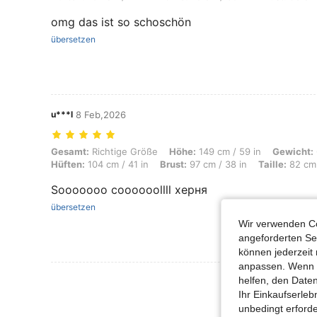
omg das ist so schoschön
übersetzen
u***l
8 Feb,2026
Gesamt: Richtige Größe, Höhe: 149 cm / 59 in, Gewicht: 64 kg / 141 l
Gesamt:
Richtige Größe
Höhe:
149 cm / 59 in
Gewicht:
Hüften:
104 cm / 41 in
Brust:
97 cm / 38 in
Taille:
82 cm 
Sooooooo coooooollll херня
übersetzen
Wir verwenden Co
angeforderten Ser
können jederzeit 
anpassen. Wenn Si
Mehr Bewertung
helfen, den Date
Ihr Einkaufserle
unbedingt erford