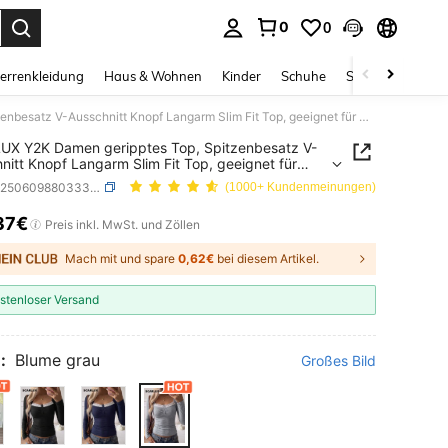
0
0
ess Enter to select.
errenkleidung
Haus & Wohnen
Kinder
Schuhe
Schmuck & Acces
SCARLUX Y2K Damen geripptes Top, Spitzenbesatz V-Ausschnitt Knopf Langarm Slim Fit Top, geeignet für Schulanfang Streetwear Casual
UX Y2K Damen geripptes Top, Spitzenbesatz V-
nitt Knopf Langarm Slim Fit Top, geeignet für
nfang Streetwear Casual
SKU: sz25060988033340418
(1000+ Kundenmeinungen)
37€
ICE AND AVAILABILITY
Preis inkl. MwSt. und Zöllen
Mach mit und spare
0,62€
bei diesem Artikel.
stenloser Versand
:
Blume grau
Großes Bild