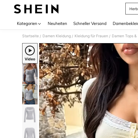
Herb
Use up 
Kategorien
Neuheiten
Schneller Versand
Damenbeklei
Startseite
Damen Kleidung
Kleidung für Frauen
Damen Tops & B
/
/
/
Video