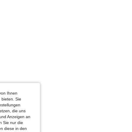
cm / 32 in, Farbe: Schwarz, Größe: XXS
von Ihnen
 bieten. Sie
nstellungen
etzen, die uns
 und Anzeigen an
 Sie nur die
n diese in den