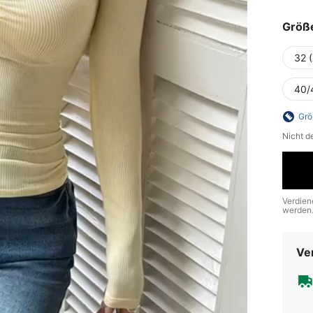
Größ
32 
40/
Grö
Nicht d
Verdien
werden
Ve