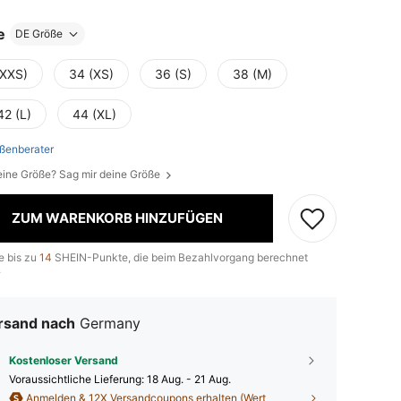
e
DE Größe
(XXS)
34 (XS)
36 (S)
38 (M)
42 (L)
44 (XL)
ßenberater
eine Größe? Sag mir deine Größe
ZUM WARENKORB HINZUFÜGEN
e bis zu
14
SHEIN-Punkte, die beim Bezahlvorgang berechnet
.
rsand nach
Germany
Kostenloser Versand
Voraussichtliche Lieferung:
18 Aug. - 21 Aug.
Anmelden & 12X Versandcoupons erhalten (Wert