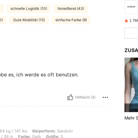
schnelle Logistik (10)
hinreißend (43)
0)
Gute Mobilität (15)
einfache Farbe (9)
1.7M 
ZUSA
ebe es, ich werde es oft benutzen.
Hilfreich (3)
Mehr S
s, Körperform: Sanduhr, Hüften: 104 cm / 41 in, Taille: 75 cm / 30 in, Brust: 98 cm
64 kg / 141 lbs
Körperform:
Sanduhr
/ 39 in
Farbe:
Gelb
Größe:
S