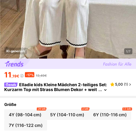
KI-generiert
1/7
11
-17%
13,49€
,19€
Elladie kids Kleine Mädchen 2-teiliges Set:
5,00
(
1
)
Kurzarm Top mit Strass Blumen Dekor + weit
e Hose, modisches Lässig Outfit für Frühling/
Sommer
Größe
20 left
4 left
13 left
4Y
(98-104 cm)
5Y
(104-110 cm)
6Y
(110-116 cm)
7Y
(116-122 cm)