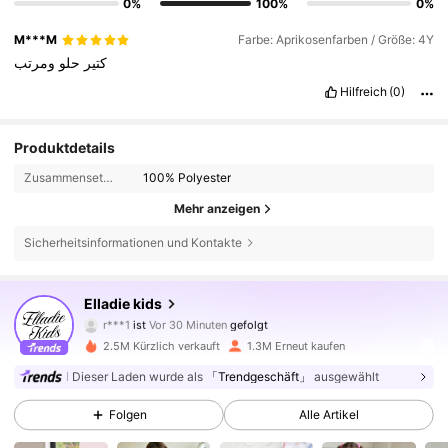
0%
100%
0%
M***M
Farbe: Aprikosenfarben / Größe: 4Y
كتير
حلو
ومرتب
Hilfreich
(0)
Produktdetails
Zusammensetzung:
100% Polyester
Mehr anzeigen
Sicherheitsinformationen und Kontakte
366K Follower
4,89
Elladie kids
b***z
ist am Durchsuchen
366K Follower
4,89
2.5M Kürzlich verkauft
1.3M Erneut kaufen
Dieser Laden wurde als
「Trendgeschäft」
ausgewählt
366K Follower
4,89
Folgen
Alle Artikel