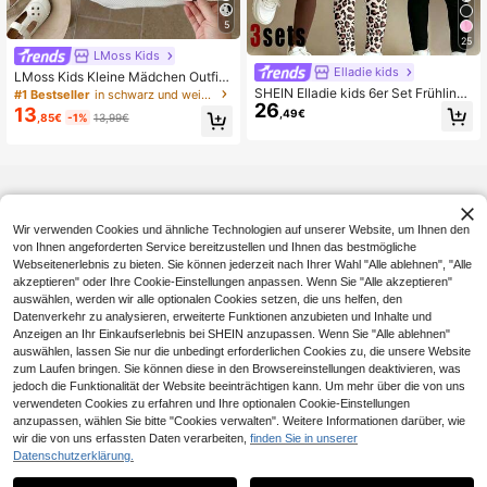
5
25
LMoss Kids
Elladie kids
LMoss Kids Kleine Mädchen Outfit
mit Polka Dot Schleife Dekor, Rüsc
SHEIN Elladie kids 6er Set Frühling
#1 Bestseller
in schwarz und weiß Junge Mädchen Sets
hen Bluse und Hose mit Gummibun
26
und Sommer Kleidung, lässige Mod
13
,49€
,85€
-1%
13,99€
d, Lässig Alltags-Look
e kreativ personalisiert frisch süß k
ariert Leopardenmuster Herz Schm
etterlingsmuster Muster Sommer läs
siger Urlaubsstil Basic Kurzarm T-S
hirt und Leggings Set, 6er Set, bequ
emer Alltagslook, gemütliche Somm
er- und Herbststile, geeignet für Frü
hling, Sommer, Herbst Mädchen Out
Wir verwenden Cookies und ähnliche Technologien auf unserer Website, um Ihnen den
fit, Sets
von Ihnen angeforderten Service bereitzustellen und Ihnen das bestmögliche
Webseitenerlebnis zu bieten. Sie können jederzeit nach Ihrer Wahl "Alle ablehnen", "Alle
akzeptieren" oder Ihre Cookie-Einstellungen anpassen. Wenn Sie "Alle akzeptieren"
auswählen, werden wir alle optionalen Cookies setzen, die uns helfen, den
Datenverkehr zu analysieren, erweiterte Funktionen anzubieten und Inhalte und
Anzeigen an Ihr Einkaufserlebnis bei SHEIN anzupassen. Wenn Sie "Alle ablehnen"
auswählen, lassen Sie nur die unbedingt erforderlichen Cookies zu, die unsere Website
zum Laufen bringen. Sie können diese in den Browsereinstellungen deaktivieren, was
jedoch die Funktionalität der Website beeinträchtigen kann. Um mehr über die von uns
verwendeten Cookies zu erfahren und Ihre optionalen Cookie-Einstellungen
anzupassen, wählen Sie bitte "Cookies verwalten". Weitere Informationen darüber, wie
wir die von uns erfassten Daten verarbeiten,
finden Sie in unserer
Datenschutzerklärung.