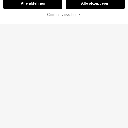
Alle ablehnen
Alle akzeptieren
Cookies verwalten
ZUM WARENKORB HINZUFÜGEN