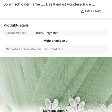
So
ein
sch
ö
ner
Farbe
….
Das
Kleid
ist
wundersch
ö
n
…
Hilfreich
(0)
Produktdetails
Zusammensetzung:
100% Polyester
Mehr anzeigen
Sicherheitsinformationen und Kontakte
Mehr anzeigen