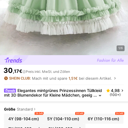
1/6
30
,17€
Preis inkl. MwSt. und Zöllen
Mach mit und spare
1,51€
bei diesem Artikel.
Elegantes mintgrünes Prinzessinnen Tüllkleid
4,98
mit 3D Blumendekor für Kleine Mädchen, geeig
(100+)
net für Geburtstagsfeiern, Hochzeiten, Wettbe
werbe, Tanzdarbietungen, Bühnenshows, Feierlichk
eiten
Größe
Standard
16 left
18 left
16 left
4Y
(98-104 cm)
5Y
(104-110 cm)
6Y
(110-116 cm)