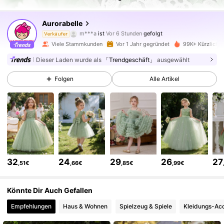
112K Follower
4,90
Aurorabelle
m***a
ist
Vor 6 Stunden
gefolgt
Verkäufer
k***6
ist am Durchsuchen
112K Follower
4,90
Viele Stammkunden
Vor 1 Jahr gegründet
99K+ Kürzlich v
Dieser Laden wurde als
「Trendgeschäft」
ausgewählt
112K Follower
4,90
Folgen
Alle Artikel
112K Follower
4,90
112K Follower
4,90
32
24
29
26
27
,51€
,66€
,85€
,99€
112K Follower
4,90
Könnte Dir Auch Gefallen
Empfehlungen
Haus & Wohnen
Spielzeug & Spiele
Kleidungs-Acc
112K Follower
4,90