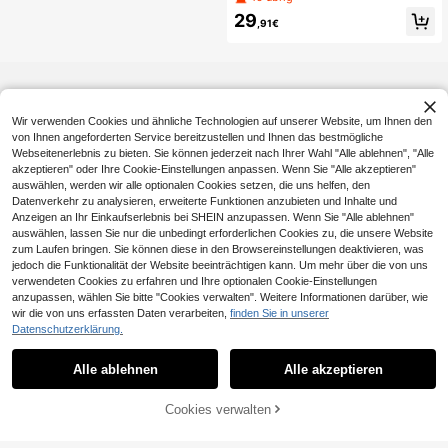
stagsparty, Feier, Hochzeit, Fotosho
29
oting, Braut, Ball, Abschluss, Abend
,91€
kleid, Sommer, Urlaub
Wir verwenden Cookies und ähnliche Technologien auf unserer Website, um Ihnen den
von Ihnen angeforderten Service bereitzustellen und Ihnen das bestmögliche
Webseitenerlebnis zu bieten. Sie können jederzeit nach Ihrer Wahl "Alle ablehnen", "Alle
akzeptieren" oder Ihre Cookie-Einstellungen anpassen. Wenn Sie "Alle akzeptieren"
auswählen, werden wir alle optionalen Cookies setzen, die uns helfen, den
Datenverkehr zu analysieren, erweiterte Funktionen anzubieten und Inhalte und
Anzeigen an Ihr Einkaufserlebnis bei SHEIN anzupassen. Wenn Sie "Alle ablehnen"
auswählen, lassen Sie nur die unbedingt erforderlichen Cookies zu, die unsere Website
zum Laufen bringen. Sie können diese in den Browsereinstellungen deaktivieren, was
jedoch die Funktionalität der Website beeinträchtigen kann. Um mehr über die von uns
verwendeten Cookies zu erfahren und Ihre optionalen Cookie-Einstellungen
anzupassen, wählen Sie bitte "Cookies verwalten". Weitere Informationen darüber, wie
wir die von uns erfassten Daten verarbeiten,
finden Sie in unserer
Datenschutzerklärung.
Alle ablehnen
Alle akzeptieren
ZUM WARENKORB
Cookies verwalten
JETZT EINKAUFEN
HINZUFÜGEN