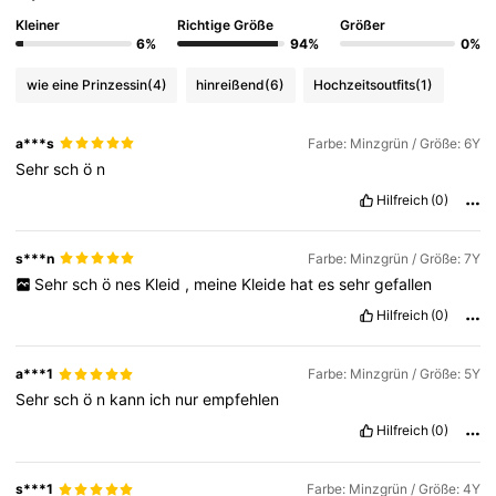
Kleiner
Richtige Größe
Größer
6%
94%
0%
wie eine Prinzessin
(4)
hinreißend
(6)
Hochzeitsoutfits
(1)
a***s
Farbe: Minzgrün / Größe: 6Y
Sehr
sch
ö
n
Hilfreich
(0)
s***n
Farbe: Minzgrün / Größe: 7Y
Sehr
sch
ö
nes
Kleid
,
meine
Kleide
hat
es
sehr
gefallen
Hilfreich
(0)
a***1
Farbe: Minzgrün / Größe: 5Y
Sehr
sch
ö
n
kann
ich
nur
empfehlen
Hilfreich
(0)
s***1
Farbe: Minzgrün / Größe: 4Y