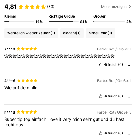
4,81
(33)
Mehr anzeigen
434K Follower
4,77
Kleiner
Richtige Größe
Größer
16%
81%
3%
werde ich wieder kaufen
(1)
elegant
(1)
hinreißend
(1)
434K Follower
4,77
s***3
Farbe: Rot / Größe: L
🌺🌺🌺🌺🌺🌺🌺🌺🌺🌺🌺🌺🌺🌺🌺🌺🌺🌺🌺🌺🌺🌺🌺🌺🌺🌺
434K Follower
4,77
Hilfreich
(0)
434K Follower
4,77
4***6
Farbe: Rot / Größe: L
Wie
auf
dem
bild
Hilfreich
(0)
434K Follower
4,77
h***d
Farbe: Rot / Größe: S
Super
tip
top
einfach
i
love
it
very
mich
sehr
gut
und
du
hast
recht
das
Hilfreich
(0)