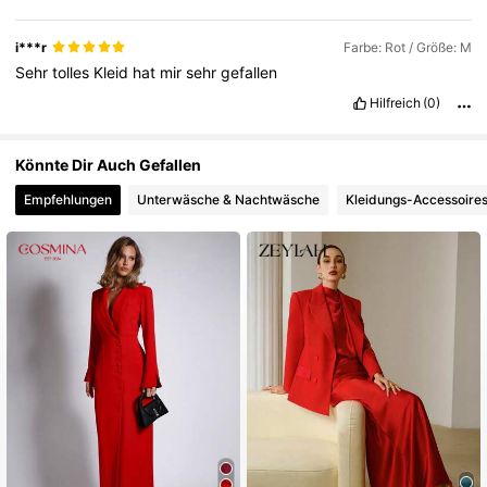
i***r
Farbe: Rot / Größe: M
Sehr
tolles
Kleid
hat
mir
sehr
gefallen
Hilfreich
(0)
Könnte Dir Auch Gefallen
Empfehlungen
Unterwäsche & Nachtwäsche
Kleidungs-Accessoire