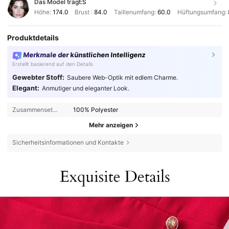
Das Model trägt:
S
Höhe:
174.0
Brust :
84.0
Taillenumfang:
60.0
Hüftungsumfang:
Produktdetails
Merkmale der künstlichen Intelligenz
Erstellt basierend auf den Details
Gewebter Stoff:
Saubere Web-Optik mit edlem Charme.
Elegant:
Anmutiger und eleganter Look.
Zusammensetzung:
100% Polyester
Mehr anzeigen
Sicherheitsinformationen und Kontakte