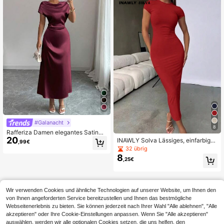
#Galanacht
8
Rafferiza Damen elegantes Satinkl
20
eid mit Rollkragen, Schleife und kur
INAWLY Solva Lässiges, einfarbige
,99€
zen Ärmeln für Date/Büro
s, schmal geschnittenes, langes So
32 übrig
mmerkleid für Damen
8
,25€
Wir verwenden Cookies und ähnliche Technologien auf unserer Website, um Ihnen den
von Ihnen angeforderten Service bereitzustellen und Ihnen das bestmögliche
Webseitenerlebnis zu bieten. Sie können jederzeit nach Ihrer Wahl "Alle ablehnen", "Alle
akzeptieren" oder Ihre Cookie-Einstellungen anpassen. Wenn Sie "Alle akzeptieren"
auswählen, werden wir alle optionalen Cookies setzen, die uns helfen, den