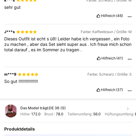
k***s
Farbe: Schwarz / Größe: M
sehr
gut
Hilfreich
(46)
J***s
Farbe: Kaffeebraun / Größe: M
Dieses
Outfit
ist
echt
s
üß!
Leider
habe
ich
vergessen
,
ein
Foto
zu
machen
,
aber
das
Set
sieht
super
aus
.
Ich
freue
mich
schon
total
darauf
,
es
im
Sommer
zu
tragen
.
Hilfreich
(41)
m***9
Farbe: Schwarz / Größe: S
So
gut
!!!!!!!!!!!!!!!!
Hilfreich
(37)
Das Model trägt:
DE 36 (S)
Höhe:
172.0
Brust :
78.0
Taillenumfang:
56.0
Hüftungsumfang:
Produktdetails