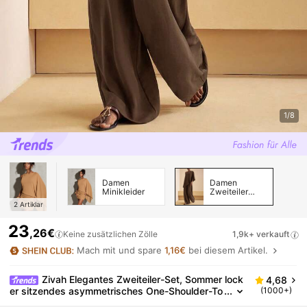
1/8
Damen
Damen
Minikleider
Zweiteiler
Outfits
2
Artiklar
23
,26€
Keine zusätzlichen Zölle
1,9k+ verkauft
Mach mit und spare
1,16€
bei diesem Artikel.
Zivah Elegantes Zweiteiler-Set, Sommer lock
4,68
er sitzendes asymmetrisches One-Shoulder-To
(1000+)
p & hoch taillierte weite Hose, Urlaubs-Brunch-