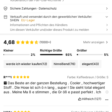
Vorbehaltlich der Fair-Use-Richtlinie
Sichere Zahlungen · Datenschutz
Verkauft und versendet durch den gewerblichen Verkäufer:
SHEIN
EU-Lager
Informationen und Pflichten des Händlers
Um diesen Verkäufer und/oder dieses Produkt zu melden
4,68
(1000+)
Mehr anzeigen
Kleiner
Richtige Größe
Größer
2%
93%
5%
werde ich wieder kaufen
(12)
hinreißend
(76)
elegant
(43)
R***l
Farbe: Kaffeebraun / Größe: S
Das
Beste
an
der
ganzen
Bestellung
.
Cooler
,
hochwertiger
Stoff
.
Die
Hose
ist
sch
ö
n
lang
,
super
!
Sie
sieht
total
elegant
aus
.
Meine
Ma
ß
e
stimmen
,
die
Gr
öß
e
passt
perfekt
.
Ich
werde
mir
noch
welche
bestellen
.
Hilfreich
(127)