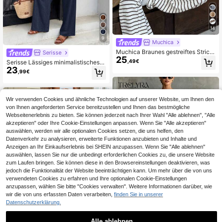
14
9
Muchica
Muchica Braunes gestreiftes Strick
Serisse
25
-Set für Damen mit Boot-Ausschnitt
,49€
Serisse Lässiges minimalistisches d
-Top und Hose
23
unkelblaues 2 Stücke Damen-Set,
,99€
geeignet für den Sommer
Wir verwenden Cookies und ähnliche Technologien auf unserer Website, um Ihnen den
von Ihnen angeforderten Service bereitzustellen und Ihnen das bestmögliche
Webseitenerlebnis zu bieten. Sie können jederzeit nach Ihrer Wahl "Alle ablehnen", "Alle
akzeptieren" oder Ihre Cookie-Einstellungen anpassen. Wenn Sie "Alle akzeptieren"
auswählen, werden wir alle optionalen Cookies setzen, die uns helfen, den
Datenverkehr zu analysieren, erweiterte Funktionen anzubieten und Inhalte und
Anzeigen an Ihr Einkaufserlebnis bei SHEIN anzupassen. Wenn Sie "Alle ablehnen"
auswählen, lassen Sie nur die unbedingt erforderlichen Cookies zu, die unsere Website
zum Laufen bringen. Sie können diese in den Browsereinstellungen deaktivieren, was
jedoch die Funktionalität der Website beeinträchtigen kann. Um mehr über die von uns
verwendeten Cookies zu erfahren und Ihre optionalen Cookie-Einstellungen
anzupassen, wählen Sie bitte "Cookies verwalten". Weitere Informationen darüber, wie
wir die von uns erfassten Daten verarbeiten,
finden Sie in unserer
Datenschutzerklärung.
4
Alle ablehnen