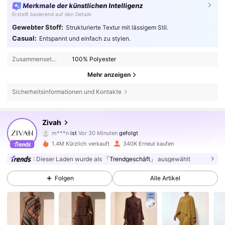
Merkmale der künstlichen Intelligenz
Erstellt basierend auf den Details
Gewebter Stoff:
Strukturierte Textur mit lässigem Stil.
Casual:
Entspannt und einfach zu stylen.
Zusammensetzung:
100% Polyester
Mehr anzeigen
Sicherheitsinformationen und Kontakte
765K Follower
4,64
Zivah
m***n
ist
Vor 30 Minuten
gefolgt
l***3
ist am Durchsuchen
765K Follower
4,64
1.4M Kürzlich verkauft
340K Erneut kaufen
Dieser Laden wurde als
「Trendgeschäft」
ausgewählt
765K Follower
4,64
Folgen
Alle Artikel
765K Follower
4,64