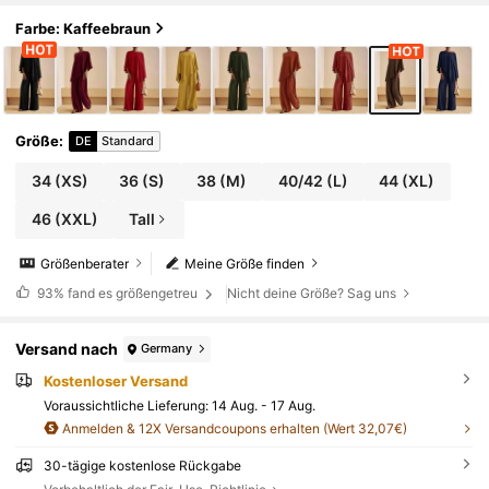
Outfits,
Farbe: Kaffeebraun
Größe
:
DE
Standard
34
(XS)
36
(S)
38
(M)
40/42
(L)
44
(XL)
46
(XXL)
Tall
Größenberater
Meine Größe finden
93%
fand es größengetreu
Nicht deine Größe? Sag uns
Versand nach
Germany
Kostenloser Versand
Voraussichtliche Lieferung:
14 Aug. - 17 Aug.
Anmelden & 12X Versandcoupons erhalten (Wert 32,07€)
30-tägige kostenlose Rückgabe