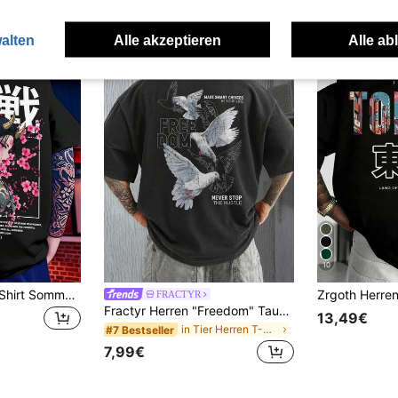
alten
Alle akzeptieren
Alle ab
10
Oversized Herren-Shirt Sommer 2026 Japanischer Oni Samurai Grafik-Muster Streetwear Hop Loose Fit Tee Y2K Top Heißer Artikel
FRACTYR
Fractyr Herren "Freedom" Tauben-Muster lockerer Schnitt Vorder- und Rückseite T-Shirt, weicher Griff Schwarz gewaschen Lässig Streetwear, inspirierender Grafiktext
13,49€
in Tier Herren T-Shirts
#7 Bestseller
7,99€