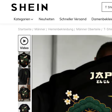
T Shi
Use up 
Kategorien
Neuheiten
Schneller Versand
Damenbeklei
Startseite
Männer
Herrenbekleidung
Männer Oberteile
T-Shir
/
/
/
/
Video