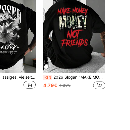
Zrgoth Herren lässiges, vielseitiges, einfaches bedrucktes Element Kurzarm T-Shirt
2026 Slogan "MAKE MONEY NOT FRIENDS" bedrucktes T-Shirt, geeignet für sommerliche Outdoor-Aktivitäten, atmungsaktiv und bequem, leicht überschnittenes Schulterdesign,
-2%
4,79€
4,89€