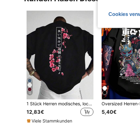
Cookies verw
10
1 Stück Herren modisches, locker sitzendes Kurzarm T-Shirt mit Muster | Exquisites Design | Sommer Essentiell | Leicht zu kombinieren, zeige deinen Stil
12,83€
5,40€
Viele Stammkunden