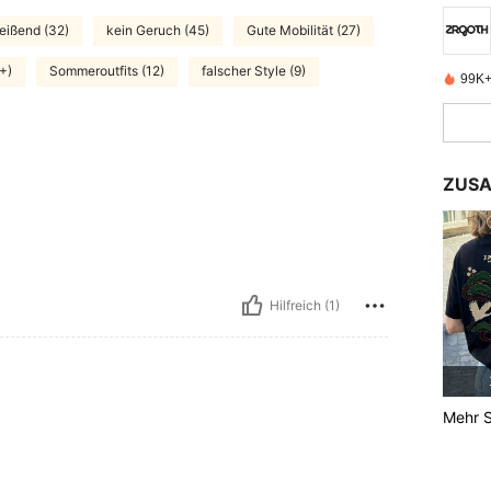
reißend (32)
kein Geruch (45)
Gute Mobilität (27)
+)
Sommeroutfits (12)
falscher Style (9)
99K+ 
ZUSA
Hilfreich (1)
Mehr S