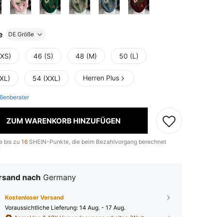
e
DE Größe
(XS)
46 (S)
48 (M)
50 (L)
Herren Plus
(XL)
54 (XXL)
ßenberater
ZUM WARENKORB HINZUFÜGEN
e bis zu
16
SHEIN-Punkte, die beim Bezahlvorgang berechnet
.
rsand nach
Germany
Kostenloser Versand
Voraussichtliche Lieferung:
14 Aug. - 17 Aug.