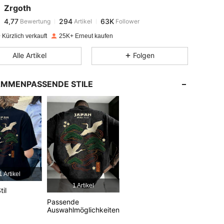
Zrgoth
4,77
294
63K
Bewertung
Artikel
Follower
k***i
bezahlt
Vor 1 Tag
Kürzlich verkauft
25K+ Erneut kaufen
4,77
294
63K
Alle Artikel
Folgen
4,77
294
63K
MMENPASSENDE STILE
4,77
294
63K
4,77
294
63K
4,77
294
63K
1 Artikel
1 Artikel
til
4,77
294
63K
Passende
Auswahlmöglichkeiten