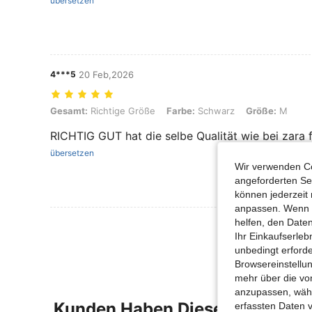
übersetzen
4***5
20 Feb,2026
Gesamt: Richtige Größe, Farbe: Schwarz, Größe: M
Gesamt:
Richtige Größe
Farbe:
Schwarz
Größe:
M
RICHTIG GUT hat die selbe Qualität wie bei zara f
übersetzen
Wir verwenden Co
angeforderten Ser
können jederzeit 
anpassen. Wenn Si
helfen, den Date
Mehr Bewertung
Ihr Einkaufserle
unbedingt erford
Browsereinstellun
mehr über die vo
anzupassen, wähle
Kunden Haben Diese Artikel A
erfassten Daten 