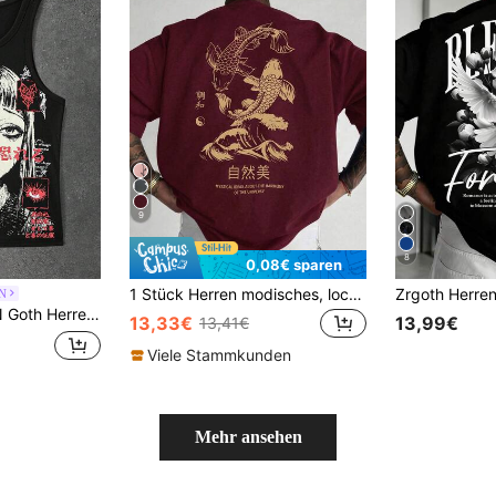
9
8
0,08€ sparen
1 Stück Herren modisches, locker sitzendes Kurzarm T-Shirt mit Muster | Exquisites Design | Sommer Essentiell | Leicht zu kombinieren, um Deinen Stil zu zeigen
N
Mode Cartoon Muster Tanktop
13,33€
13,99€
13,41€
Viele Stammkunden
Mehr ansehen