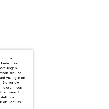
4,77
294
63K
von Ihnen
 bieten. Sie
nstellungen
etzen, die uns
 und Anzeigen an
 Sie nur die
n diese in den
htigen kann. Um
nstellungen
ir die von uns