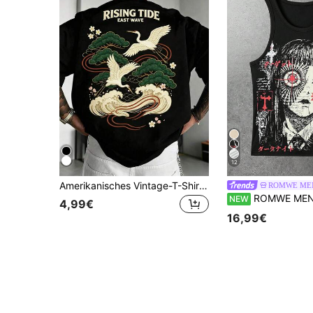
12
Amerikanisches Vintage-T-Shirt mit Kranich-Print, kurzärmelig, und vielseitiges Unisex-Oberteil im lässigen, lockeren, minimalistischen Stil.
ROMWE ME
ROMWE MEN Goth Herren Sommer 
NEW
4,99€
16,99€