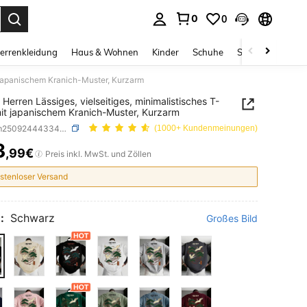
0
0
ess Enter to select.
errenkleidung
Haus & Wohnen
Kinder
Schuhe
Schmuck & Acces
it japanischem Kranich-Muster, Kurzarm
 Herren Lässiges, vielseitiges, minimalistisches T-
mit japanischem Kranich-Muster, Kurzarm
SKU: sm25092444334346446
(1000+ Kundenmeinungen)
3
,99€
ICE AND AVAILABILITY
Preis inkl. MwSt. und Zöllen
stenloser Versand
:
Schwarz
Großes Bild