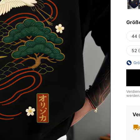
Größ
44 
52 
Grö
Verdien
werden
Ve