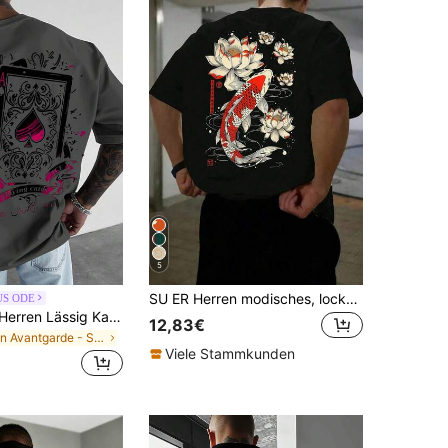
5
SU ER Herren modisches, locker geschnittenes Kurzarm T-Shirt mit Muster | Exquisites Design | Sommer Essentiell | Leicht zu kombinieren, um Deinen Stil zu zeigen
US ODE
GENIUS ODE Herren Lässig Kartenprint Kurzarm T-Shirt, Sommer
12,83€
in Avantgarde - Street Casual Herren T-Shirts
Viele Stammkunden