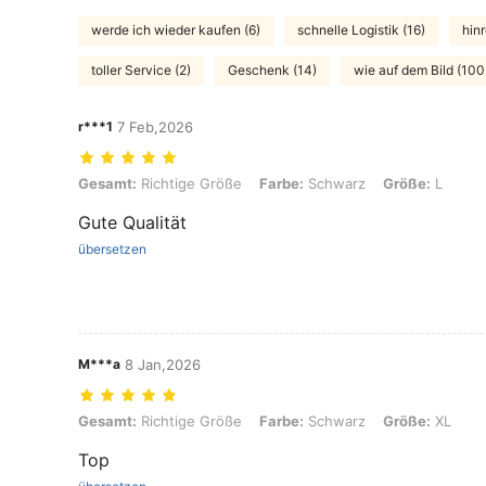
werde ich wieder kaufen (6)
schnelle Logistik (16)
hin
toller Service (2)
Geschenk (14)
wie auf dem Bild (100
r***1
7 Feb,2026
Gesamt: Richtige Größe, Farbe: Schwarz, Größe: L
Gesamt:
Richtige Größe
Farbe:
Schwarz
Größe:
L
Gute Qualität
übersetzen
M***a
8 Jan,2026
Gesamt: Richtige Größe, Farbe: Schwarz, Größe: XL
Gesamt:
Richtige Größe
Farbe:
Schwarz
Größe:
XL
Top