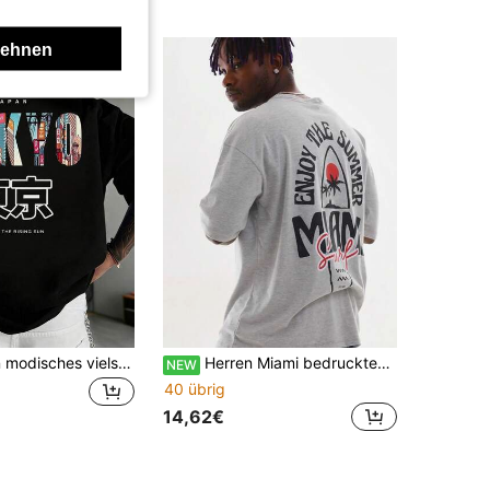
lehnen
Zrgoth Herren modisches vielseitiges "TOKYO" Englisch Slogan Tokyo Element Muster Kurzarm T-Shirt, atmungsaktiv
Herren Miami bedrucktes Oversize Fit 100% Baumwolle Kurzarm T-Shirt
NEW
40 übrig
14,62€