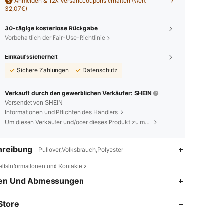
Anmelden & 12X Versandcoupons erhalten (Wert
32,07€)
30-tägige kostenlose Rückgabe
Vorbehaltlich der Fair-Use-Richtlinie
Einkaufssicherheit
Sichere Zahlungen
Datenschutz
Verkauft durch den gewerblichen Verkäufer: SHEIN
Versendet von SHEIN
Informationen und Pflichten des Händlers
Um diesen Verkäufer und/oder dieses Produkt zu melden
hreibung
Pullover,Volksbrauch,Polyester
eitsinformationen und Kontakte
4,77
294
63K
en Und Abmessungen
Store
4,77
294
63K