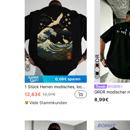
7
6
0,08€ sparen
1 Stück Herren modisches, locker sitzendes Kurzarm T-Shirt mit Muster | Exquisites Design | Essentiell für den Sommer | Leicht zu kombinieren, um Deinen Stil zu zeigen
GRDR
12,83€
12,91€
8,99€
Viele Stammkunden