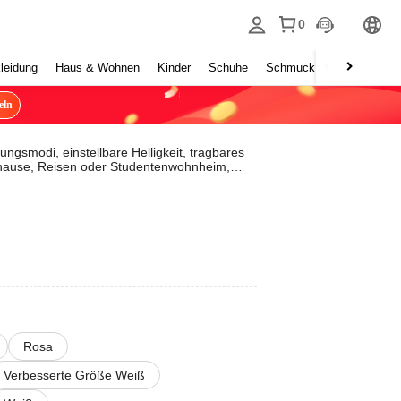
0
leidung
Haus & Wohnen
Kinder
Schuhe
Schmuck & Accessoires
eln
ngsmodi, einstellbare Helligkeit, tragbares
Zuhause, Reisen oder Studentenwohnheim,
u Feiertagen, Geburtstagen oder Muttertag
Rosa
Verbesserte Größe Weiß