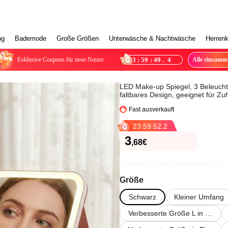
ng
Bademode
Große Größen
Unterwäsche & Nachtwäsche
Herrenk
23
:
59
:
46
.
8
Exklusive Coupons für neue Nutzer
Alle einsamm
Niedrigster Preis in 30 Tagen
LED Make-up Spiegel, 3 Beleuchtu
Kürzlich gekauft
faltbares Design, geeignet für 
Fast ausverkauft
perfektes Geschenk für Frauen z
800+ Mal in den Warenkorb gelegt
Niedrigster Preis in 30 Tagen
23
:
59
:
49
.
5
Kürzlich gekauft
Fast ausverkauft
3
,68
€
800+ Mal in den Warenkorb gelegt
Größe
Schwarz
Kleiner Umfang
Verbesserte Größe L in Schwarz