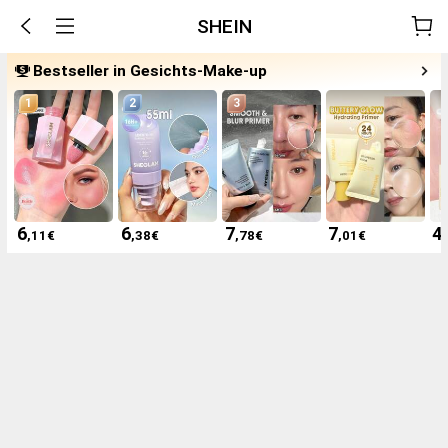
SHEIN
Bestseller in Gesichts-Make-up
1
2
3
6
6
7
7
4
,11
€
,38
€
,78
€
,01
€