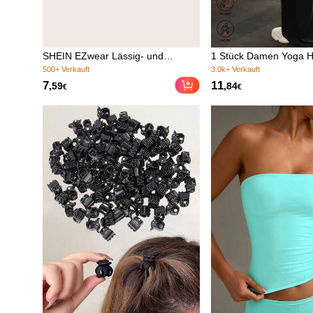
SHEIN EZwear Lässig- und
1 Stück Damen Yoga H
einfache gestrickte Skinny-Shorts
weitem Bein Einfarbig
(1000+)
(1000+)
für Frauen, Packung mit mehreren
schmal geschnitten, vie
500+ Verkauft
3.0k+ Verkauft
7
11
,59
,84
€
€
Shorts, geeignet für den Sommer
einsetzbar für Laufen,
(1000+)
(1000+)
Yoga, Athleisure
500+ Verkauft
3.0k+ Verkauft