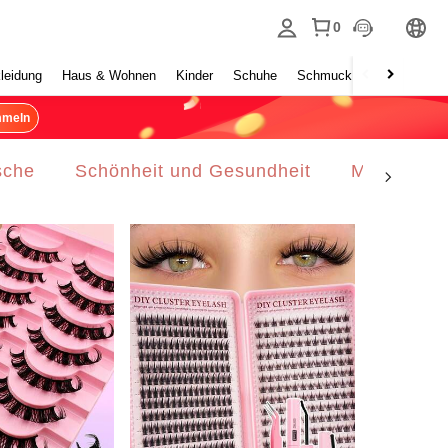
0
leidung
Haus & Wohnen
Kinder
Schuhe
Schmuck & Accessoires
mmeln
sche
Schönheit und Gesundheit
Männer