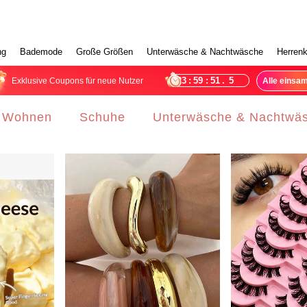
ng
Bademode
Große Größen
Unterwäsche & Nachtwäsche
Herrenk
23
:
59
:
48
.
9
Exklusive Coupons für neue Nutzer
Alle einsa
 Wohnen
Schuhe
Unterwäsche & Nachtwä