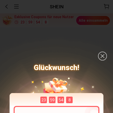
SHEIN
Exklusive Coupons für neue Nutzer
Alle einsammeln
23
:
59
:
54
.
6
Glückwunsch!
23
59
54
6
:
:
.