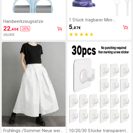
1 Stück tragbarer Mini-
Handwerkzeugsätze
Elektroventilator, tragbarer
5
22
,87
€
-
20
%
,40
€
USB-aufladbarer Ventilator,
Nackenventilator, USB-
28,00€
Ventilator, 5
Geschwindigkeitsstufen, mit
digitaler Anzeige und
Trageschlaufe, tragbarer
Ventilator, Turbo-Ventilator,
Make-up-Ventilator für Frauen,
geeignet für Büroschreibtisch,
Studentenwohnheim, 800mAh,
Reisen
Frühlings-/Sommer-Neue weite
10/20/30 Stücke transparente