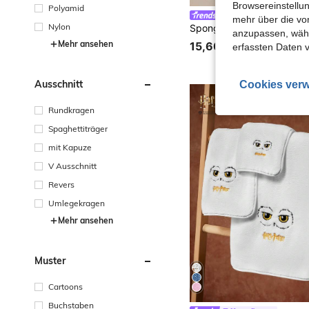
Browsereinstellun
Polyamid
SpongeBob SquarePants
mehr über die vo
Nylon
anzupassen, wähle
Mehr ansehen
15,60€
erfassten Daten 
Ausschnitt
Cookies verw
Rundkragen
Spaghettiträger
mit Kapuze
V Ausschnitt
Revers
Umlegekragen
Mehr ansehen
Muster
Cartoons
Buchstaben