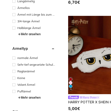
Langärmelig
6,70€
Ärmellos
Ärmel mit Länge bis zum H
andgelenk
3/4-lange Ärmel
Halblange Ärmel
Mehr ansehen
Ärmeltyp
normale Ärmel
Sehr tief angesetzte Schult
erpartie
Raglanärmel
Keine
Volant Ärmel
10
Puffärmel
Mehr ansehen
Harry Potter
5,00€