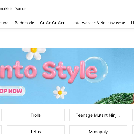
dkleid Lang
and down arrow keys to navigate search Zuletzt gesucht and Suche und Finde. Pr
dung
Bademode
Große Größen
Unterwäsche & Nachtwäsche
H
Trolls
Teenage Mutant Ninja Turtles Classic
Tetris
Monopoly