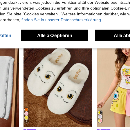
gen deaktivieren, was jedoch die Funktionalität der Website beeinträc
Harry Potter
SpongeBob 
n uns verwendeten Cookies zu erfahren und Ihre optionalen Cookie-Ei
SpongeBob SquarePants | SHEIN Damen süßes Cartoon-Muster Trägerhemd und Shorts Pyjama Set, bequem
HARRY POTTER X SHEIN Hedwig/Sprechender Hut Design Badeschwamm, Einzelstück/Set, weiches schäumendes Netz mit Haken, geeignet für Zuhause & Reisen, für Damen und Herren
n Sie bitte "Cookies verwalten". Weitere Informationen darüber, wie w
4,74€
6,53€
verarbeiten,
finden Sie in unserer Datenschutzerklärung.
alten
Alle akzeptieren
Alle ab
8