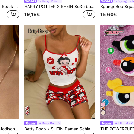
Harry Potter
SpongeBob 
HARRY POTTER X SHEIN 1 Stück Cartoon Schwamm, bedrucktes Badetuch, Strandtuch, kann am Strand oder zum Schwimmen verwendet werden
HARRY POTTER X SHEIN Süße bestickte Hedwig weiße Damen rutschfeste Indoor Hausschuhe Mädchen weiches Plüsch warm Winter Hausschuhe Zuhause Schlafzimmer klimatisierter Raum Frühling Herbst für Weihnachten
19,19€
15,60€
Betty Boop
THE POWE
HARRY POTTER X SHEIN Modische goldfarbene Zinklegierung-Kette mit Strass, geeignet für den täglichen Gebrauch oder als Geschenk
Betty Boop x SHEIN Damen Schlafanzug Set mit Schleifendekor bestehend aus Trägerhemd und Shorts