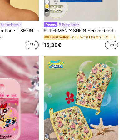
4
SquarePants
Fansphere
SpongeBob SquarePants | SHEIN 1 Stück süße, cartoon-bestickte, super saugfähige Haartrocknenkappe, geeignet für alle Haartypen und -volumina, schnell trocknende Haartrockentuch-Umwicklung
SUPERMAN X SHEIN Herren Rundhals T-Shirt mit Buchstaben-Muster, blau, Lässig Kurzarm
in Slim Fit Herren T-Shirts
#6 Bestseller
0+)
15,30€