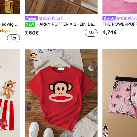
Harry Potter
THE POWE
HARRY POTTER X SHEIN Hedwig 600 ml Keramik Eule Tasse, Geschenke, Valentinstag, Schulanfang
HARRY POTTER X SHEIN Baby Jungen Buchstaben Cartoon Muster Lässig Alltag Kurzarm Top
NEW
in Porzellan-Trinkgeschirr Becher
4,74€
7,60€