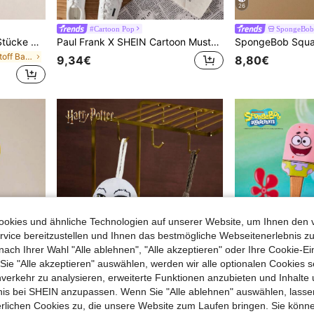
26
#Cartoon Pop
SpongeBob 
TOM & JERRY X SHEIN 2 Stücke Baby Jungen Sommer süßer Cartoon Katzen Muster Rundhals Kurzarm T-Shirt und Shorts Set
Paul Frank X SHEIN Cartoon Muster Loose Fit Rundhals Kurzarm Damen T-Shirt, geeignet für den Sommer
in Gestrickter Stoff Baby Jungen T-Shirt Co-ords
9,34€
8,80€
okies und ähnliche Technologien auf unserer Website, um Ihnen den 
vice bereitzustellen und Ihnen das bestmögliche Webseitenerlebnis zu
nach Ihrer Wahl "Alle ablehnen", "Alle akzeptieren" oder Ihre Cookie-Ei
e "Alle akzeptieren" auswählen, werden wir alle optionalen Cookies s
nverkehr zu analysieren, erweiterte Funktionen anzubieten und Inhalte
bnis bei SHEIN anzupassen. Wenn Sie "Alle ablehnen" auswählen, lassen
erlichen Cookies zu, die unsere Website zum Laufen bringen. Sie könne
7
9