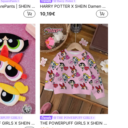
SquarePants
Harry Potter
SpongeBob SquarePants | SHEIN Damen süßer Cartoon-Grafik Träger-Top und Shorts Pyjama Set, Sommer
HARRY POTTER X SHEIN Damen Kurzarm T-Shirt mit Rundhalsausschnitt, Buchstaben- & Zahlen-Muster, lässig, vielseitig für den täglichen Gebrauch
10,19€
RPUFF GIRLS
THE POWERPUFF GIRLS
THE POWERPUFF GIRLS X SHEIN 1 Stück 3D Cartoon Schlafmaske, süßes Blüten-/Butterblumen-/Blasen-Muster, feine Stickerei, effektiv Licht blockierend, weiches Gewebe
THE POWERPUFF GIRLS X SHEIN Baby Mädchen Cartoon Muster Lässig Alltag Langarm Sweatshirt