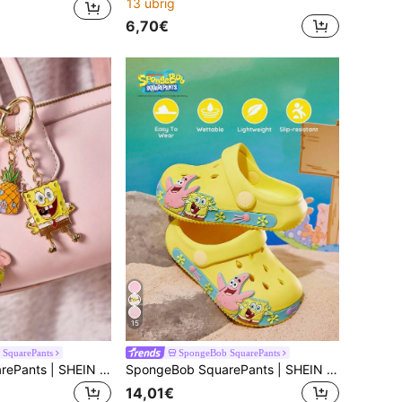
13 übrig
6,70€
15
SquarePants
SpongeBob SquarePants
SpongeBob SquarePants | SHEIN Süßer Cartoon Zinklegierung Öltropfen Schlüsselanhänger, Taschenbehang, Anhänger, Schmuckzubehör
SpongeBob SquarePants | SHEIN Süße gelbe Cartoon Kinder Gartenschuhe, geeignet für Kleinkinder und Kinder, atmungsaktiv und schnelltrocknend, leichtes und strapazierfähiges EVA-Material, unisex, geeignet zum Tragen zuhause, im Badezimmer, auf dem Spielplatz, am Schwimmbad, am Strand und an anderen Orten, sowohl drinnen als auch draußen, Patrick
14,01€