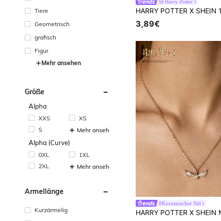
Harry Potter
Tiere
3,89€
Geometrisch
grafisch
Figur
Mehr ansehen
Größe
Alpha
XXS
XS
S
Mehr ansehen
Alpha (Curve)
0XL
1XL
2XL
Mehr ansehen
Ärmellänge
#Koreanischer Stil
Kurzärmelig