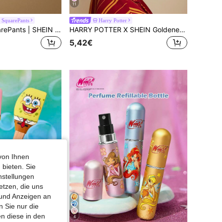
11
SquarePants
Harry Potter
SpongeBob SquarePants | SHEIN Herren weiche & bequeme Boxershorts mit Cartoon-Muster
HARRY POTTER X SHEIN Goldener Schnatz bestickter Haartrockner Kappe, Geschenke, für Badezimmer Dekoration Zuhause Sommerbenutzung Haartrockentuch Umhang, Rückkehr zur Schule
5,42€
von Ihnen
 bieten. Sie
nstellungen
etzen, die uns
 und Anzeigen an
 Sie nur die
n diese in den
4