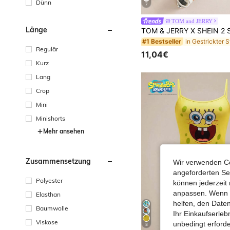
Dünn
7
TOM and JERRY
Länge
#1 Bestseller
Regulär
11,04€
Kurz
Lang
Crop
Mini
Minishorts
Mehr ansehen
Zusammensetzung
Wir verwenden Co
angeforderten Ser
Polyester
können jederzeit 
anpassen. Wenn Si
Elasthan
helfen, den Date
Baumwolle
Ihr Einkaufserle
Viskose
unbedingt erford
8