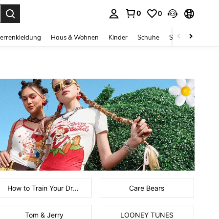
0
0
ess Enter to select.
errenkleidung
Haus & Wohnen
Kinder
Schuhe
Schmuck & Acces
How to Train Your Dragon
Care Bears
Tom & Jerry
LOONEY TUNES