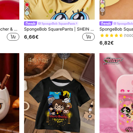
4
SpongeBob SquarePants
SpongeBob 
Betty Boop x SHEIN Modischer & eleganter 3D Kirsch glänzender Legierung Schlüsselanhänger, süßer Cartoon Taschenbaumler, Taschenbaumler, Geschenkidee, Party, Feiertag, Valentinstag
SpongeBob SquarePants | SHEIN Dreidimensionale Cartoon-Schlafmaske mit Verdunkelung, niedliche dreidimensionale Form, exquisite Stickerei, effektive Verdunkelung, weicher Stoff
(100
6,66€
6,82€