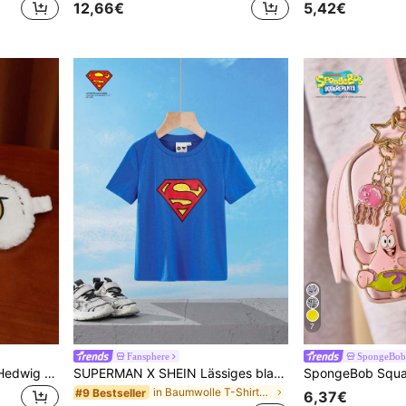
12,66€
5,42€
7
Fansphere
SpongeBob 
HARRY POTTER X SHEIN Hedwig Stickerei Plüsch Schlafmaske für Schlafzimmer, Reisen, Büro, Schule, Geschenke, Schulsachen, Urlaub, Schulanfang
SUPERMAN X SHEIN Lässiges blaues Kleine Jungen-Cartoon-Superheld-Muster-Kurzarmshirt mit weiter Passform, stilvoll
in Baumwolle T-Shirts zum Suchbegriff: "Jungen"
#9 Bestseller
6,37€