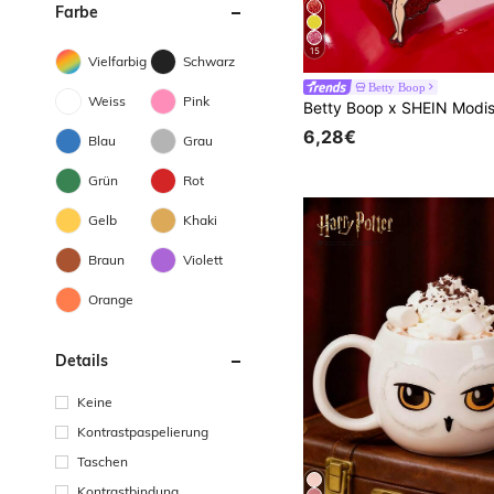
Farbe
15
Vielfarbig
Schwarz
Betty Boop
Weiss
Pink
6,28€
Blau
Grau
Grün
Rot
Gelb
Khaki
Braun
Violett
Orange
Details
Keine
Kontrastpaspelierung
Taschen
Kontrastbindung