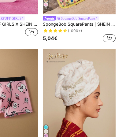
5
RPUFF GIRLS
SpongeBob SquarePants
THE POWERPUFF GIRLS X SHEIN Cartoon Blossom, Bubbles, Buttercup Herz Grafik tragbare Sprühflasche
SpongeBob SquarePants | SHEIN Süßes Cartoon-Grafik Küchen-Isolations-Set, Ofenhandschuhe/Topflappen, essentiell zum Backen, effektiv Hitze isolierend, rutschfestes Küchenequipment, festliche Feiertagskochgeschenke, freundlich für Heim- und Küchenorganisation
(1000+)
5,04€