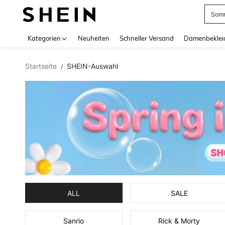
Aben
Use up 
Kategorien
Neuheiten
Schneller Versand
Damenbeklei
Startseite
SHEIN-Auswahl
/
ALL
SALE
Sanrio
Rick & Morty