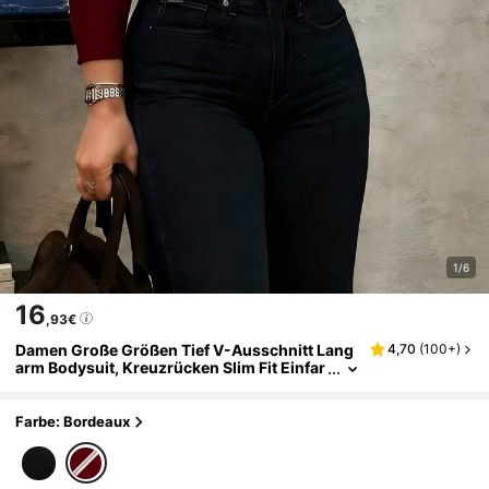
1/6
16
,93€
Damen Große Größen Tief V-Ausschnitt Lang
4,70
(
100+
)
arm Bodysuit, Kreuzrücken Slim Fit Einfar
big Schwarz Basic Lässig Top
Farbe: Bordeaux