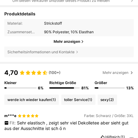
Um diesen Verkäufer und/oder dieses Produkt zu melden
Produktdetails
Material:
Strickstoff
Zusammensetzung:
90% Polyester, 10% Elasthan
Mehr anzeigen
Sicherheitsinformationen und Kontakte
4,70
(100+)
Mehr anzeigen
Kleiner
Richtige Größe
Größer
6%
81%
13%
werde ich wieder kaufen
(1)
toller Service
(1)
sexy
(2)
m***e
Farbe: Schwarz / Größe: 3XL
Fit:
Sehr
elastisch
,
zeigt
sehr
viel
Dekolletee
aber
sieht
gut
aus
der
Ausschnitte
ist
sch
ö
n
Hilfreich
(1)