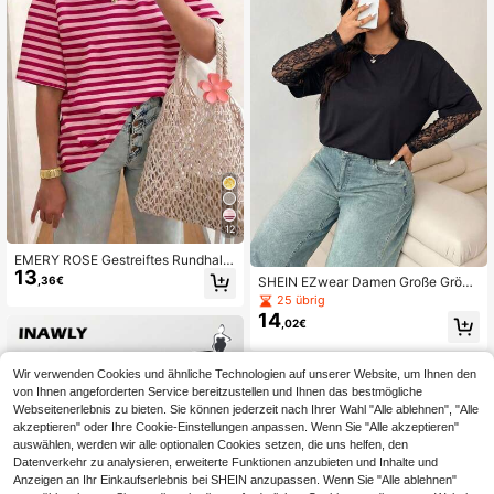
12
EMERY ROSE Gestreiftes Rundhals
13
Lässig Kurzarm T-Shirt, T-Shirt für
,36€
SHEIN EZwear Damen Große Größe
Damen in Große Größen, Sommer
n Lässig Spitze Patchwork Rundhal
25 übrig
s T-Shirt
14
,02€
Wir verwenden Cookies und ähnliche Technologien auf unserer Website, um Ihnen den
von Ihnen angeforderten Service bereitzustellen und Ihnen das bestmögliche
Webseitenerlebnis zu bieten. Sie können jederzeit nach Ihrer Wahl "Alle ablehnen", "Alle
akzeptieren" oder Ihre Cookie-Einstellungen anpassen. Wenn Sie "Alle akzeptieren"
auswählen, werden wir alle optionalen Cookies setzen, die uns helfen, den
Datenverkehr zu analysieren, erweiterte Funktionen anzubieten und Inhalte und
Anzeigen an Ihr Einkaufserlebnis bei SHEIN anzupassen. Wenn Sie "Alle ablehnen"