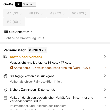
Größe
:
DE
Standard
44
(0XL)
46
(1XL)
48
(2XL)
50
(3XL)
52
(4XL)
Größenberater
Nicht deine Größe? Sag uns
Versand nach
Germany
Kostenloser Versand
Voraussichtliche Lieferung:
14 Aug. - 17 Aug.
Anmelden & 12X Versandcoupons erhalten (Wert 32,07€)
30-tägige kostenlose Rückgabe
Vorbehaltlich der Fair-Use-Richtlinie
Sichere Zahlungen · Datenschutz
Verkauft durch den gewerblichen Verkäufer: minisummer und
versendet durch SHEIN
Informationen und Pflichten des Händlers