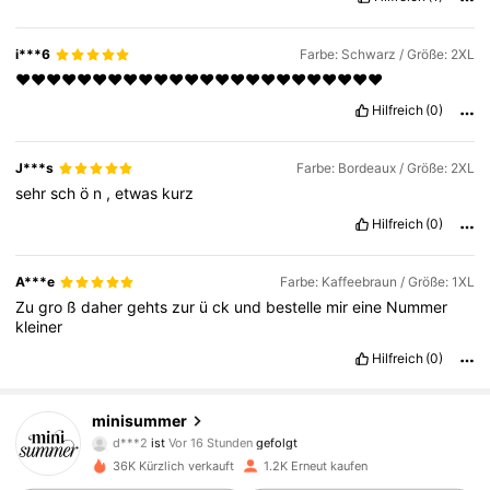
i***6
Farbe: Schwarz / Größe: 2XL
❤️❤️❤️❤️❤️❤️❤️❤️❤️❤️❤️❤️❤️❤️❤️❤️❤️❤️❤️❤️❤️❤️❤️❤️
Hilfreich
(0)
J***s
Farbe: Bordeaux / Größe: 2XL
sehr
sch
ö
n
,
etwas
kurz
Hilfreich
(0)
A***e
Farbe: Kaffeebraun / Größe: 1XL
Zu
gro
ß
daher
gehts
zur
ü
ck
und
bestelle
mir
eine
Nummer
kleiner
Hilfreich
(0)
4K Follower
4,36
minisummer
d***2
ist
Vor 16 Stunden
gefolgt
3***8
ist am Durchsuchen
4K Follower
4,36
36K Kürzlich verkauft
1.2K Erneut kaufen