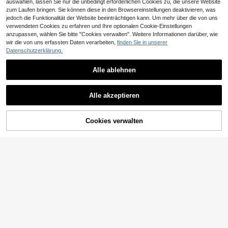
auswählen, lassen Sie nur die unbedingt erforderlichen Cookies zu, die unsere Website
zum Laufen bringen. Sie können diese in den Browsereinstellungen deaktivieren, was
jedoch die Funktionalität der Website beeinträchtigen kann. Um mehr über die von uns
verwendeten Cookies zu erfahren und Ihre optionalen Cookie-Einstellungen
Ähnliche vorrätige Artikel anzeigen
Alle ansehen
anzupassen, wählen Sie bitte "Cookies verwalten". Weitere Informationen darüber, wie
wir die von uns erfassten Daten verarbeiten,
finden Sie in unserer
Datenschutzerklärung.
4
Alle ablehnen
INAWLY Große Größen einfarbiges
23
Lässig T-Shirt mit Knopfverzierung,
,75€
minimalistisches Design
Damen Oversize Mesh Langarm To
Alle akzeptieren
13
p, sexy anliegendes verführerisches
,60€
Sorry, dieses Produkt ist ausverkauft.
transparentes Rundhals T-Shirt, ge
eignet für Party und Nachtclub lässi
g Schwarz
Cookies verwalten
AUSVERKAUFT