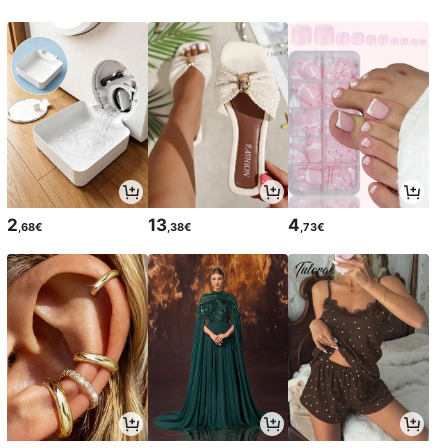
2
13
4
,68€
,38€
,73€