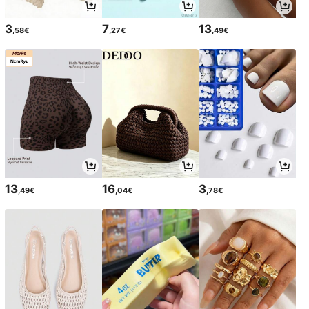
3
7
13
,58€
,27€
,49€
13
16
3
,49€
,04€
,78€