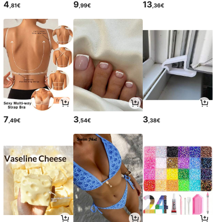
4
9
13
,81€
,99€
,36€
7
3
3
,49€
,54€
,38€