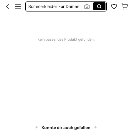
Sommerkleider Für Damen
Bikini
Bikini Set Damen
Festival Outfit Damen
Kein passendes Produkt gefunden.
Squishies
Könnte dir auch gefallen