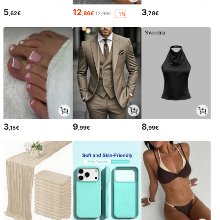
5
12
3
,62€
,86€
,78€
12,99€
-1%
3
9
8
,15€
,99€
,99€