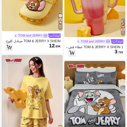
15
5
TOM and JERRY
TOM & JERRY X SHEIN صنادل كلوج
TOM and JERRY
12
كاجوال للأطفال والرضع بتصميم كرتوني
.65€
TOM & JERRY X SHEIN 1 غطاء قش ب
لطيف باللون الأصفر، خفيفة ومريحة من
3
نمط كرتوني ثلاثي الأبعاد (القش غير مشم
.72€
مادة EVA، مناسبة للشاطئ والخارج والد
ول)، عيد الحب
اخل، للجنسين