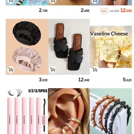
2
2
12
.78€
.68€
.55€
%3-
12.99€
3
12
5
.03€
.94€
.62€