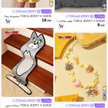
TOM and JERRY
TOM & JERRY X SHEIN مجموعة بيجا
TOM and JERRY
16
مة نسائية مطبوعة برسوم كرتونية لجيري
.99€
TOM & JERRY X SHEIN طقم ملاءات ا
الجبن الأصفر، قصيرة الأكمام، بيجامات ع
9
لسرير مع طباعة الرسوم المتحركة والحر
.33€
يد الميلاد، بيجامات عيد الحب مضحكة، تي
وف
شيرت ربيع وصيف، مجموعة قطعتين للس
يدات
6
TOM and JERRY
TOM & JERRY X SHEIN سجادة صور
TOM and JERRY