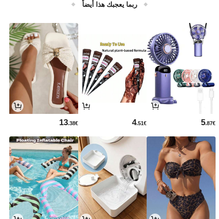
ربما يعجبك هذا أيضاً
13
4
5
.38€
.51€
.87€