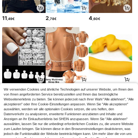
11
2
4
,49€
,78€
,60€
4
7
5
Wir verwenden Cookies und ähnliche Technologien auf unserer Website, um Ihnen den
,04€
,49€
,58€
von Ihnen angeforderten Service bereitzustellen und Ihnen das bestmögliche
Webseitenerlebnis zu bieten. Sie können jederzeit nach Ihrer Wahl "Alle ablehnen", "Alle
akzeptieren" oder Ihre Cookie-Einstellungen anpassen. Wenn Sie "Alle akzeptieren"
auswählen, werden wir alle optionalen Cookies setzen, die uns helfen, den
Datenverkehr zu analysieren, erweiterte Funktionen anzubieten und Inhalte und
Anzeigen an Ihr Einkaufserlebnis bei SHEIN anzupassen. Wenn Sie "Alle ablehnen"
auswählen, lassen Sie nur die unbedingt erforderlichen Cookies zu, die unsere Website
zum Laufen bringen. Sie können diese in den Browsereinstellungen deaktivieren, was
jedoch die Funktionalität der Website beeinträchtigen kann. Um mehr über die von uns