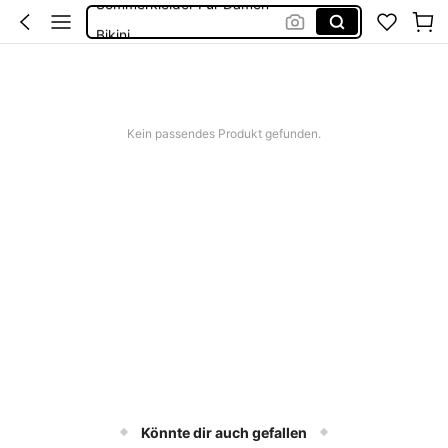
Bikini
Bikini Set Damen
Festival Outfit Damen
Squishies
Kein passendes Produkt gefunden.
Könnte dir auch gefallen