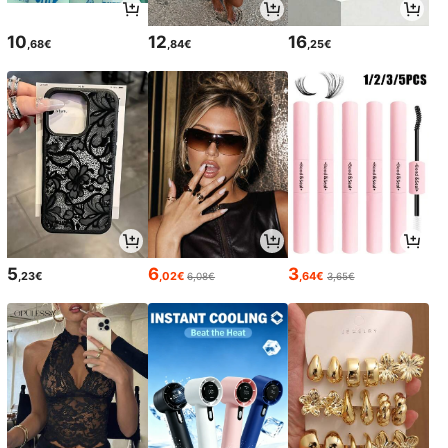
10
12
16
,68€
,84€
,25€
5
6
3
,23€
,02€
,64€
6,08€
3,65€