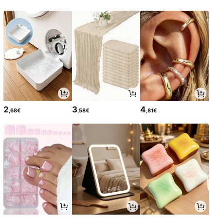
2
3
4
,68€
,58€
,81€