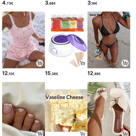
4
3
3
,73€
,68€
,18€
12
15
12
,12€
,38€
,49€