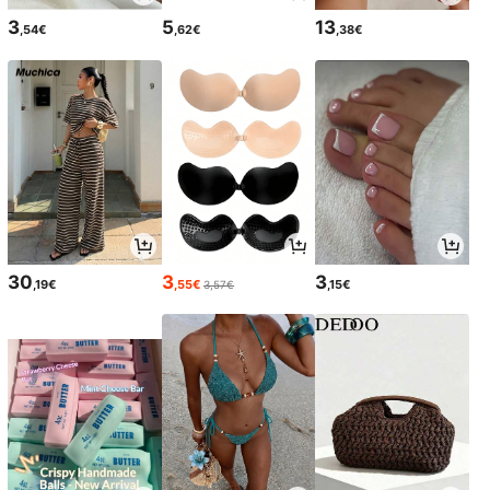
3
5
13
,54€
,62€
,38€
30
3
3
,19€
,55€
,15€
3,57€