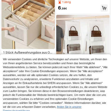
gbare Anzeigebügel aus Kunststoff
1 übrig
Kleiderbügel Baby Kleidungsorgani
6
sator für Kleider, Hosen, Schuhe, Je
,38€
ans, Röcke, Frühling, minimalistisc
h, Sommer Oberteile
1 Stück Aufbewahrungsbox aus Oxf
ordstoff mit Sichtfenster, Kleidersch
11
,51€
rank-Organizer staubdicht für Zuha
Wir verwenden Cookies und ähnliche Technologien auf unserer Website, um Ihnen den
use/Schlafzimmer, Große Größe, ge
von Ihnen angeforderten Service bereitzustellen und Ihnen das bestmögliche
17
andere Händler
eignet für den Balkon
Webseitenerlebnis zu bieten. Sie können jederzeit nach Ihrer Wahl "Alle ablehnen", "Alle
akzeptieren" oder Ihre Cookie-Einstellungen anpassen. Wenn Sie "Alle akzeptieren"
auswählen, werden wir alle optionalen Cookies setzen, die uns helfen, den
Datenverkehr zu analysieren, erweiterte Funktionen anzubieten und Inhalte und
Anzeigen an Ihr Einkaufserlebnis bei SHEIN anzupassen. Wenn Sie "Alle ablehnen"
auswählen, lassen Sie nur die unbedingt erforderlichen Cookies zu, die unsere Website
2 Stücke/1 Stück (6/8 Fächer) Häng
zum Laufen bringen. Sie können diese in den Browsereinstellungen deaktivieren, was
ender Aufbewahrungstasche Kleide
6
jedoch die Funktionalität der Website beeinträchtigen kann. Um mehr über die von uns
,04€
rschrank Wohnheim Hängender Stä
verwendeten Cookies zu erfahren und Ihre optionalen Cookie-Einstellungen
nder Mehrschichtige Tasche Ständ
2
andere Händler
er Schultertasche Aufbewahrungst
anzupassen, wählen Sie bitte "Cookies verwalten". Weitere Informationen darüber, wie
asche Dekoration Feiertagsdekorati
wir die von uns erfassten Daten verarbeiten,
finden Sie in unserer
on Raumdekoration Heimdekoratio
Datenschutzerklärung.