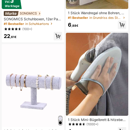
1 Stück Wandregal ohne Bohren, m
SONGMICS
ultifunktionaler Kosmetik- und Uten
#1 Bestseller
in Grundriss des Studentenwohnheims Körbe, Behälte
SONGMICS Schuhboxen, 12er Pac
silien-Organizer, für den Schulanfa
k Schuhkartons, faltbar und stapelb
6
#1 Bestseller
in Schuhkartons
ng
,88€
ar, bis Größe 44, transparent-weiß
(100+)
LSPDE12SWT
22
,61€
1 Stück Mini-Bügelbrett & hitzebest
ändige Bügelmatte!,Frühling,minima
(1000+)
listisch,Sommer Oberteile