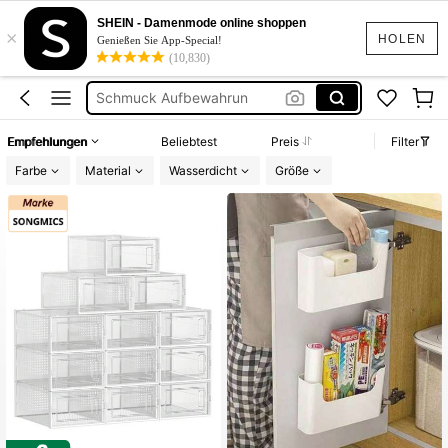
Wäschekorb
SHEIN - Damenmode online shoppen
×
Deko
HOLEN
Genießen Sie App-Special!
(10,830)
Schmuck Aufbewahrun
Auto Zubehör
Schmuck Organaizer
Empfehlungen
Beliebtest
Preis
Filter
Wäschekorb
Farbe
Material
Wasserdicht
Größe