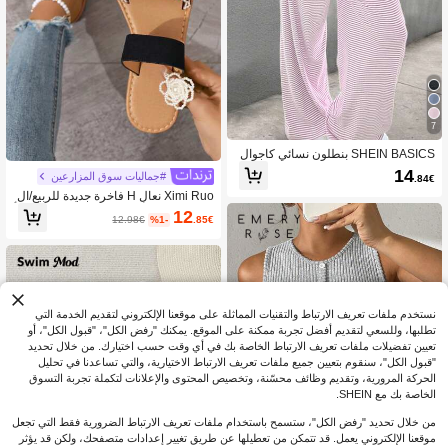
7
SHEIN BASICS بنطلون نسائي كاجوال
محبوك مخطط بخصر منخفض وقصة فض
14
#جماليات سوق المزارعين
.84€
فاضة وساق واسعة بطول الأرض ملابس
Ximi Ruo نعال H فاخرة جديدة للربيع/ال
صيفية
صيف للنساء، أحذية شاطئ. نعال جديدة بأ
12
12.98€
%1-
.85€
سلوب الجنية مع حرف على الأصابع، ضرو
رية للعطلات، صندل إسفين، مسطح، أسو
د، بني
نستخدم ملفات تعريف الارتباط والتقنيات المماثلة على موقعنا الإلكتروني لتقديم الخدمة التي
تطلبها، وللسعي لتقديم أفضل تجربة ممكنة على الموقع. يمكنك "رفض الكل"، "قبول الكل"، أو
تعيين تفضيلات ملفات تعريف الارتباط الخاصة بك في أي وقت حسب اختيارك. من خلال تحديد
"قبول الكل"، سنقوم بتعيين جميع ملفات تعريف الارتباط الاختيارية، والتي تساعدنا في تحليل
الحركة المرورية، وتقديم وظائف محسّنة، وتخصيص المحتوى والإعلانات لتكملة تجربة التسوق
الخاصة بك مع SHEIN.
من خلال تحديد "رفض الكل"، ستسمح باستخدام ملفات تعريف الارتباط الضرورية فقط التي تجعل
موقعنا الإلكتروني يعمل. قد تتمكن من تعطيلها عن طريق تغيير إعدادات متصفحك، ولكن قد يؤثر