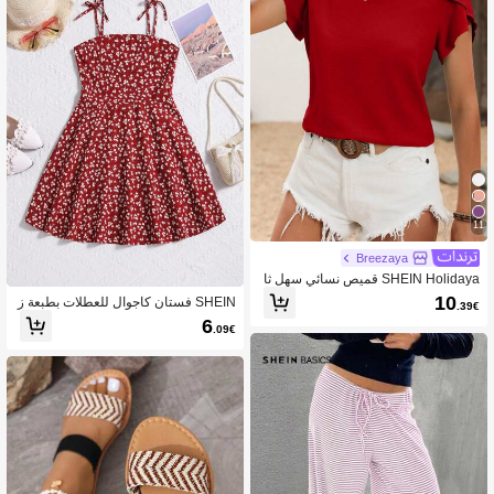
11
Breezaya
SHEIN Holidaya قميص نسائي سهل ثا
بت للقمصان الكاجوال للملابس السنة الج
10
SHEIN فستان كاجوال للعطلات بطبعة ز
.39€
ديدة، قميص آستين قصير
هور وحمالات للفتيات المراهقات
6
.09€