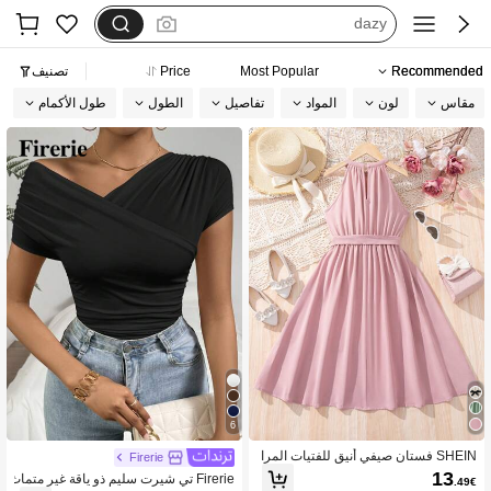
dazy
فستان اكمام طويله
Recommended
Most Popular
Price
تصنيف
بيجامات شتوية مقاس كبير
مقاس
لون
المواد
تفاصيل
الطول
طول الأكمام
motf
6
SHEIN فستان صيفي أنيق للفتيات المرا
Firerie
هقات مع طوق حلقي وحزام وسط قابل لل
13
Firerie تي شيرت سليم ذو ياقة غير متماث
.49€
فصل وتريم من التجاعيد