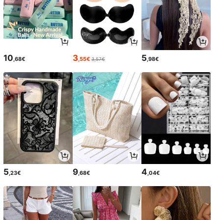
10
3
5
,68€
,55€
,98€
3,57€
5
9
4
,23€
,68€
,04€