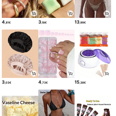
4
3
13
,81€
,18€
,99€
3
4
15
,03€
,73€
,38€