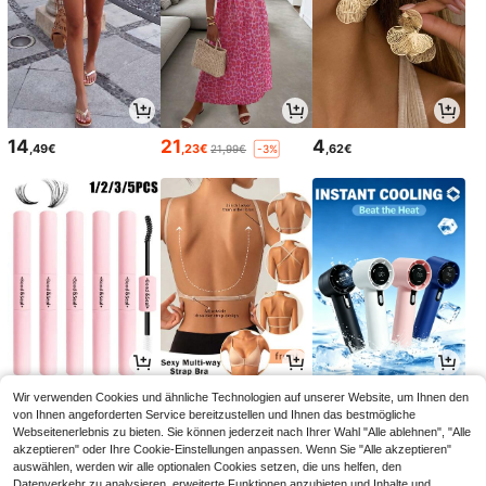
14
21
4
,49€
,23€
,62€
21,99€
-3%
3
7
2
Wir verwenden Cookies und ähnliche Technologien auf unserer Website, um Ihnen den
,64€
,49€
,78€
3,65€
von Ihnen angeforderten Service bereitzustellen und Ihnen das bestmögliche
Webseitenerlebnis zu bieten. Sie können jederzeit nach Ihrer Wahl "Alle ablehnen", "Alle
akzeptieren" oder Ihre Cookie-Einstellungen anpassen. Wenn Sie "Alle akzeptieren"
auswählen, werden wir alle optionalen Cookies setzen, die uns helfen, den
Datenverkehr zu analysieren, erweiterte Funktionen anzubieten und Inhalte und