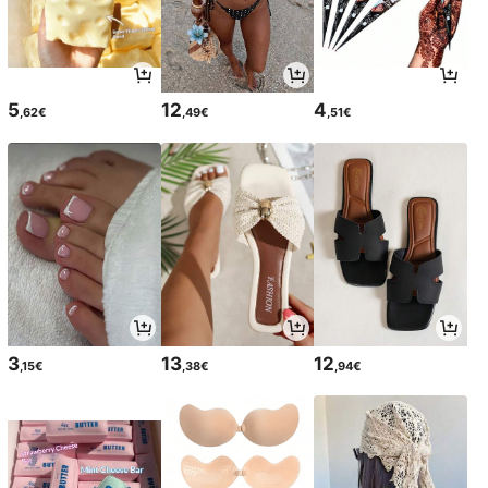
5
12
4
,62€
,49€
,51€
3
13
12
,15€
,38€
,94€