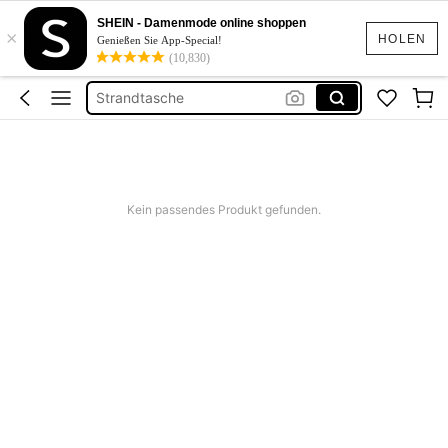
Umhängetasche Damen
SHEIN - Damenmode online shoppen
×
Tasche
HOLEN
Genießen Sie App-Special!
(10,830)
Taschen Damen
Strandtasche
Handtasche Damen
Umhängetasche Damen
Tasche
Kein passendes Produkt gefunden.