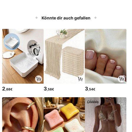
Könnte dir auch gefallen
2
3
3
,68€
,58€
,54€