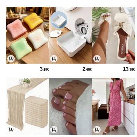
3
2
13
.18€
.68€
.38€