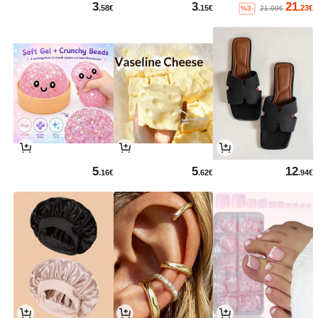
3
3
21
.58€
.15€
.23€
%3-
21.99€
5
5
12
.16€
.62€
.94€