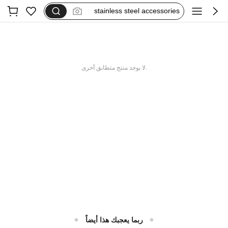
اكسسوارات جسم
هدايا للرجال
اكسسوارات لانجري
kkt
.لا يوجد منتج متطابق أخرى
ربما يعجبك هذا أيضاً