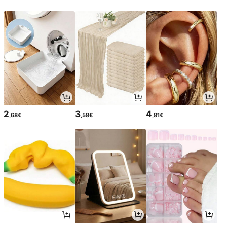
2
3
4
,68€
,58€
,81€