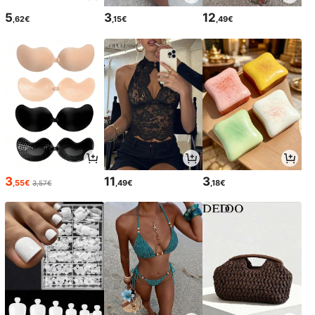
5
3
12
,62€
,15€
,49€
3
11
3
,55€
,49€
,18€
3,57€