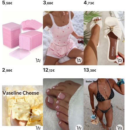
5
3
4
,58€
,68€
,73€
2
12
13
,98€
,12€
,38€