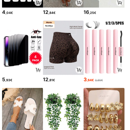
4
12
16
,04€
,84€
,25€
5
12
3
,93€
,81€
,64€
3,65€