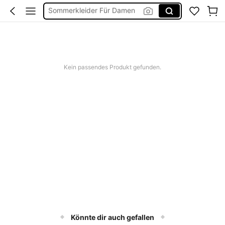
Bikini
Bikini Set Damen
Festival Outfit Damen
Squishies
Kein passendes Produkt gefunden.
Könnte dir auch gefallen