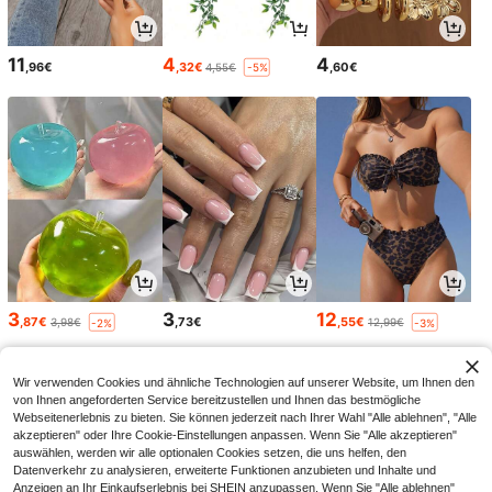
11
4
4
,96€
,32€
,60€
4,55€
-5%
3
3
12
,87€
,73€
,55€
3,98€
12,99€
-2%
-3%
Wir verwenden Cookies und ähnliche Technologien auf unserer Website, um Ihnen den
von Ihnen angeforderten Service bereitzustellen und Ihnen das bestmögliche
Webseitenerlebnis zu bieten. Sie können jederzeit nach Ihrer Wahl "Alle ablehnen", "Alle
akzeptieren" oder Ihre Cookie-Einstellungen anpassen. Wenn Sie "Alle akzeptieren"
auswählen, werden wir alle optionalen Cookies setzen, die uns helfen, den
Datenverkehr zu analysieren, erweiterte Funktionen anzubieten und Inhalte und
Anzeigen an Ihr Einkaufserlebnis bei SHEIN anzupassen. Wenn Sie "Alle ablehnen"