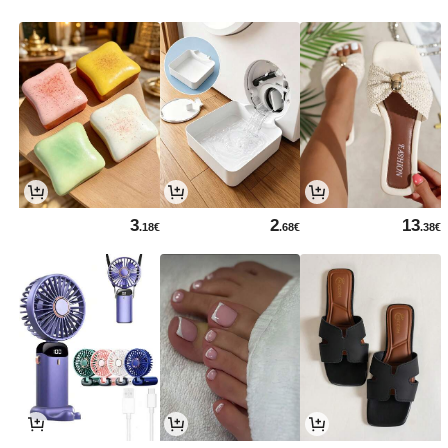
3
2
13
.18€
.68€
.38€