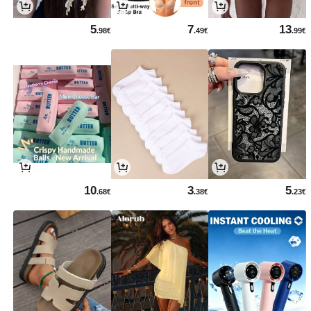
5
7
13
.98€
.49€
.99€
10
3
5
.68€
.38€
.23€