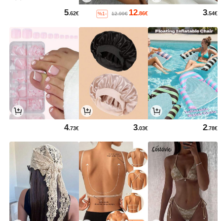
5
12
3
.62€
.86€
.54€
%1-
12.99€
4
3
2
.73€
.03€
.78€