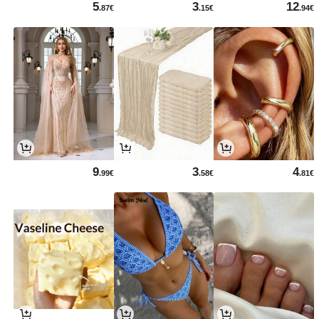
5
3
12
.87€
.15€
.94€
9
3
4
.99€
.58€
.81€