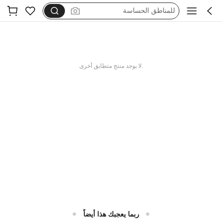
للمناطق الحساسة
هدايا للرجال
مجموعه
جنسيات
.لا يوجد منتج متطابق أخرى
sheglam
ربما يعجبك هذا أيضاً