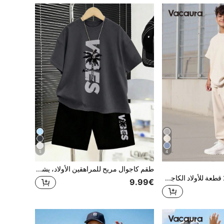
5
4
طقم كاجوال مريح للمراهقين الأولاد، يشمل تي شيرت بطبعة حرف وشجرة النخيل + شورت، صيفي
Vacaura مجموعة 2 قطعة للأولاد الكاجوال ،ملابس علوية بياقة دائرية أوفرسايز مع أكتاف منسدلة وأساور واسعة ،بنطال ساق مستقيم بسيط ، قماش مريح مناسب للصيف والخريف
9.99€