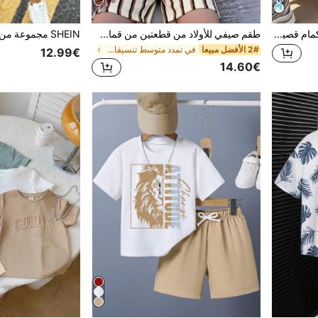
5
SHEIN طقم 2 قطعة قميص بأكمام قصيرة بطبعة جوز الهند وشورت بلون موحد للأولاد المراهقين، مناسب للاستخدام اليومي العادي والعطلات والرياضة والسفر، مثالي للصيف
طقم صيفي للأولاد من قطعتين من قماش الجاكار الفاخر، توب بياقة صغيرة مفتوح الصدر بتصميم بسيط مع شورت من نفس القماش، توب وبنطلون بتنسيق ذكي، ناعم ومريح، خيار ملفت للنظر للخروجات اليومية والمناسبات المختلفة
2# الأفضل مبيعا
في تمدد متوسط تنسيقات تي شيرت للأولاد في سن ما قبل
12.99€
14.60€