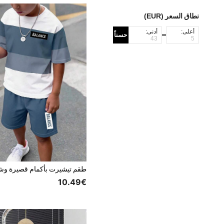
نطاق السعر (EUR)
أعلى:
أدنى:
حسناً
10.49€