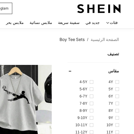
glam
 navigate search
فئات
جديد في
سفينة سريعة
ملابس نسائية
ملابس بحر
الصفحة الرئيسية
Boy Tee Sets
/
تصنيف
مقاس
4-5Y
4Y
5-6Y
5Y
6-7Y
6Y
7-8Y
7Y
8-9Y
8Y
9-10Y
9Y
10-11Y
10Y
11-12Y
11Y