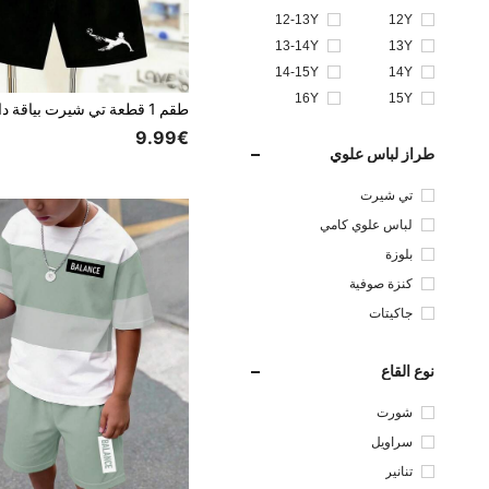
12-13Y
12Y
13-14Y
13Y
14-15Y
14Y
16Y
15Y
9.99€
طراز لباس علوي
تي شيرت
لباس علوي كامي
بلوزة
كنزة صوفية
جاكيتات
نوع القاع
شورت
سراويل
تنانير