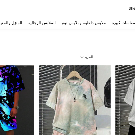
She
Use up and down arrow keys to البحث الأخير and البحث والعثور. Press Enter to select.
مقاسات كبيرة
ملابس داخلية، وملابس نوم
الملابس الرجالية
المنزل والمعي
المزيد