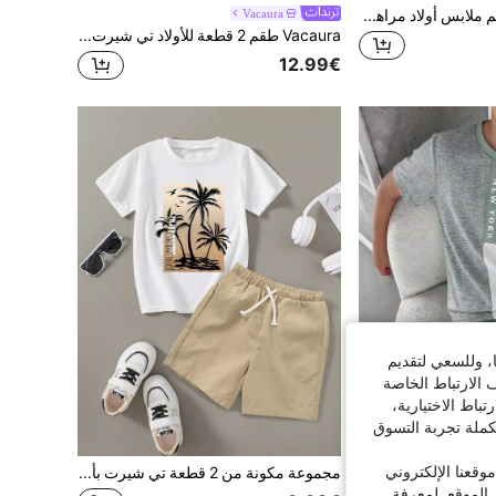
SHEIN 6 قطعة/طقم ملابس أولاد مراهقين بأسلوب كاجوال مريح، تي شيرت بياقة مستديرة مزخرف مع شورت زخرفي قطعتان، طقم ذو قيمة عالية، مناسب للخروجات والتصوير الشارعي والحفلات والأوقات الحرة
Vacaura
Vacaura طقم 2 قطعة للأولاد تي شيرت كاجوال بطبعة شجرة جوز الهند وياقة دائرية مع شورت بطبعة خطوط متعددة الألوان، مناسب للخروجات اليومية والارتداء في الهواء الطلق، بطبعة نمطية، بأسلوب الجزر، عطلة نهاية الأسبوع على الشاطئ، ملابس صيفية، مثالي للعطلات والسفر والصور، جديد للربيع/الصيف
12.99€
ا، وللسعي لتقديم
 الارتباط الخاصة
اط الاختيارية،
كملة تجربة التسوق
11
قعنا الإلكتروني
SHEIN مجموعة قميص وشورت قصير الأكمام بياقة دائرية للأولاد المراهقين، بتصميم ألوان متباينة، مناسبة للتنقل والمدرسة والاستخدام اليومي والرياضة والربيع/الصيف وعطلات الشاطئ، 2 قطعة/مجموعة
مجموعة مكونة من 2 قطعة تي شيرت بأكمام قصيرة مطبوع عليه منظر طبيعي وشورت بسحاب للأولاد المراهقين
الموقع. لمعرفة