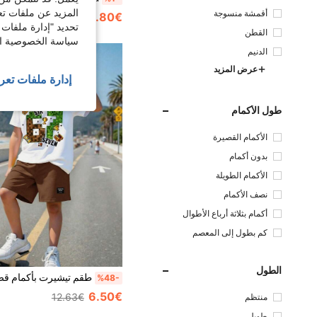
المزيد عن ملفات تع
أقمشة منسوجة
14.80€
14.99€
تحديد "إدارة ملفات 
القطن
سياسة الخصوصية الخ
الدنيم
عرض المزيد
إدارة ملفات تعر
طول الأكمام
الأكمام القصيرة
بدون أكمام
الأكمام الطويلة
نصف الأكمام
أكمام بثلاثة أرباع الأطوال
كم بطول إلى المعصم
الطول
%48-
6.50€
12.63€
منتظم
طويل