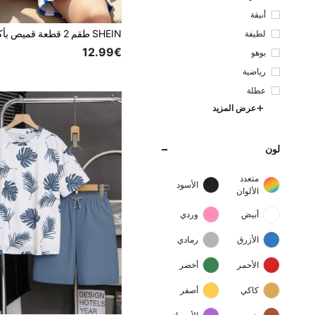
أنيقة
لطيفة
12.99€
بوهو
رياضية
عطلة
عرض المزيد
لون
متعدد
الأسود
الألوان
أبيض
وردي
الأزرق
رمادي
الأحمر
أخضر
كاكي
أصفر