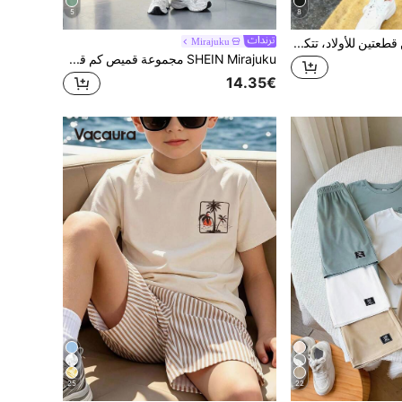
5
8
SHEIN مجموعة من قطعتين للأولاد، تتكون من قميص تي شيرت مطبوع بطباعة نقطية وظل لاعب كرة قدم، وشورت، ملابس كاجوال أنيقة ومريحة للارتداء اليومي في الربيع والصيف والخريف
Mirajuku
SHEIN Mirajuku مجموعة قميص كم قصير وشورت صيفية عادية للأولاد المراهقين 2 قطعة
14.35€
25
22