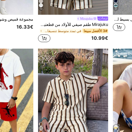
14
21
طقم تي شيرت وشورت كاجوال بسيط للأولاد المراهقين بأكمام قصيرة وياقة دائرية، مناسب للصيف، بطبعة نمط مربعات مقسمة كلاسيكية باردة، وطبعة نص شعار صغير أنيق وبارد
Mirajuku
Mirajuku طقم صيفي للأولاد من قطعتين: تي شيرت بأكمام قصيرة وشورت بنسيج وافل مخطط، مصمم للأولاد الكبار النشيطين، مصنوع من قماش وافل فاخر، لطيف على البشرة الحساسة، نسيج وافل فريد يضيف الأناقة، تصميم رقبة دائرية بسيط لسهولة الارتداء والخلع، نمط مخطط ملون على الصدر مليء بالطاقة
16.33€
3# الأفضل مبيعا
في تمدد متوسط تنسيقات تي شيرت للأولاد في سن ما قبل
10.99€