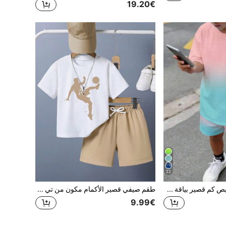
19.20€
22
SHEIN مجموعة قميص كم قصير بياقة طاقم وشورت للأولاد المراهقين، ملابس كاجوال مريحة وعصرية، طباعة أيقونية بنمط تدرج الألوان الأزرق والوردي، وطباعة أشجار النخيل الشاطئية
طقم صيفي قصير الأكمام مكون من تي شيرت وشورت مطبوع بطباعة كرتونية للأولاد المراهقين
9.99€