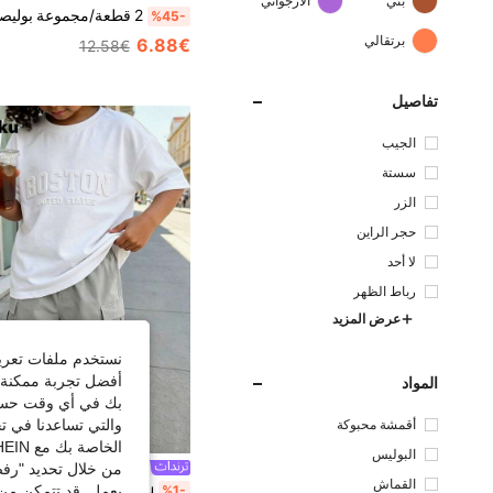
بني
الأرجواني
%45-
برتقالي
6.88€
12.58€
تفاصيل
الجيب
سستة
الزر
حجر الراين
لا أحد
رباط الظهر
عرض المزيد
نستخدم ملفات تعريف 
أفضل تجربة ممكنة ع
المواد
بك في أي وقت حسب ا
والتي تساعدنا في ت
أقمشة محبوكة
الخاصة بك مع SHEIN.
البوليس
من خلال تحديد "رفض
Mirajuku
تر
القماش
يعمل. قد تتمكن من 
%1-