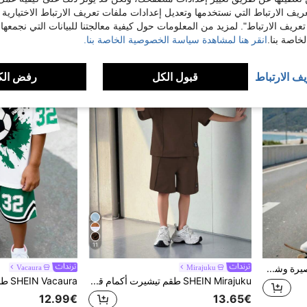
3# الأفضل مبيعا
12.86€
ريف الارتباط التي نستخدمها وتعديل إعدادات ملفات تعريف الارتباط الاختيارية
12.86€
تعريف الارتباط". لمزيد من المعلومات حول كيفية معالجتنا للبيانات التي نجمعها،
اصة بنا.
انقر هنا لمشاهدة سياسة الخصوصية الخاصة بنا.
يف الارتباط
قبول الكل
رفض الك
11
طقم تيشيرت بأكمام قصيرة وشورت للأولاد المراهقين، ملابس كاجوال مريحة وبسيطة
Mirajuku
Vacaura
SHEIN Mirajuku طقم تيشيرت أكمام قصيرة وشورت أساسي بلون سادة مفكك، مناسب للارتداء اليومي والرياضي للفتيان المراهقين
12.99€
13.65€