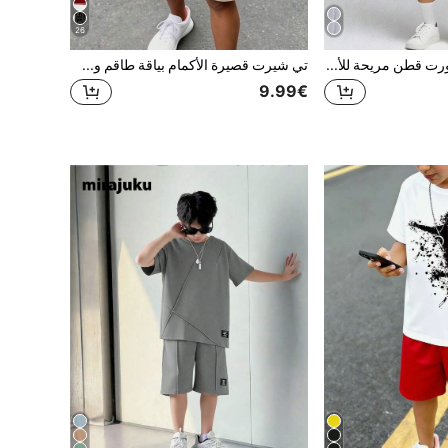
26
مجموعة قميص وشورت قطن مريحة للأطفال/المراهقين الصبية، بتصميم ألوان متباينة وياقة طاقم مضلع، أكمام قصيرة
تي شيرت قصيرة الأكمام بياقة طاقم وشورت بنقشة المربعات للأولاد المراهقين، مريحة وعصرية، مناسبة للصيف والمنزل والخارج والرياضة والمدرسة
9.99€