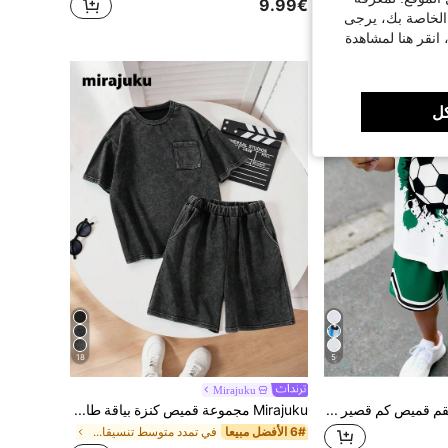
في العودة إلى المدرسة مجموعات الأولاد المراهقين
9.99€
 الخاصة بك، يرجى
 انقر هنا لمشاهدة
ل
18
5
Mirajuku
SHEIN Vacaura طقم قميص كم قصير وشورت بطباعة كرة السلة للأولاد، لون كتلة، طقم رياضي شارع نشط للارتداء اليومي والأنشطة الترفيهية
Mirajuku مجموعة قميص كنزة بياقة طاقم وشورت بطبعة ثلج للأولاد، قماش مريح، تصميم عصري، وصول جديد للربيع/الصيف، مناسب لعدة مواسم ومناسبات، قطعتان
6# الأفضل مبيعا
في تمدد متوسط تنسيقات تي شيرت للأولاد في سن ما قبل