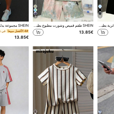
9
5
طقم 1 قطعة تي شيرت بياقة دائرية بطبعة كرة قدم + شورت للأولاد المراهقين، ملابس صيفية جديدة مريحة، للعودة إلى المدرسة
SHEIN طقم قميص وشورت مطبوع بطباعة صبغ التعتيق للأطفال الصبية، قميص بياقة دائرية فضفاض وأكمام قصيرة وشورت مريح، قطعتان
4# الأفضل مبيعا
13.85€
13.85€