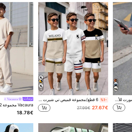
4
طقم تيشيرت بأكمام قصيرة وشورت للأولاد المراهقين، بتصميم بسيط وعصري، مناسب للصيف، بطباعة هندسية كلاسيكية باردة، وطباعة شعار صغير أنيق
6 قطع/مجموعة قميص تي شيرت بأكمام قصيرة وشورت جيب للأولاد المراهقين مطبوع عليه خطوط، فارس، وحروف
Vacaura
%1-
27.67€
27.99€
18.78€