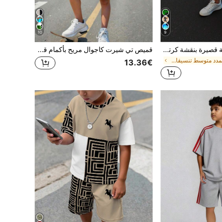
10
9
SHEIN مجموعة بدلة قصيرة بنقشة كرتونية فلورسنت ورؤية ليلية لفتى المراهقين، قطعتين مناسبة للربيع/الصيف، للارتداء اليومي، للرياضة، للخروجات، للمدرسة، للحفلات، للمناسبات، للتصوير الفوتوغرافي
قميص تي شيرت كاجوال مريح بأكمام قصيرة وياقة دائرية مناسب للربيع/الصيف، تصميم كلاسيكي رياضي فضفاض، أسلوب عالمي عصري للمراهقين رقم 67
في تمدد متوسط تنسيقات تي شيرت للأولاد في سن ما قبل
13.36€