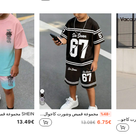
18
مجموعة قميص وشورت كاجوال للأولاد بطباعة رقم 67 وخطوط باللونين الأسود والأبيض، ملابس مريحة للارتداء اليومي في الربيع والصيف والخريف، 2 قطعة/مجموعة
%48-
Vacaura مجموعة قميص وشورت كاجوال للأولاد بطبعات مخططة وجرافيك، مناسبة للارتداء اليومي والأنشطة الخارجية 2 قطعة
13.49€
6.75€
13.08€