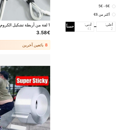
6€ - 5€
أكثر من 6€
أعلى:
أدنى:
حسناً
3.58€
8
بائعين آخرين