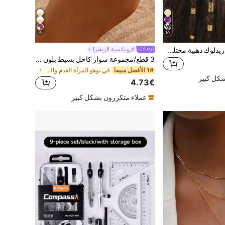
9
10
80 قطعة مجموعة دريدلوك ذهبية مختلطة، مشابك شعر صيفية، إكسسوارات شعر لعطلة الشاطئ، ضفائر حفلات الشارع الشخصية، مشابك شعر للنساء، ضفائر شعر المهرجان، إكسسوارات شعر ذهبية، إكسسوارات شعر خريفية بأسلوب جوت Y2K، ديكور شعر للنساء، بوهو شيك
#رومانسية الريفيرا
3 قطع/مجموعة سوار كاحل بسيط بلون ذهبي مع قلادة دائرية وشرابات وخرز للنساء، مناسب للارتداء اليومي والعطلات، بوهيمي أنيق
1# الأفضل مبيعا
في بوهو المرأة القدم والمجوهرات
شكل كبير
4.73€
عملاء متكررون بشكل كبير