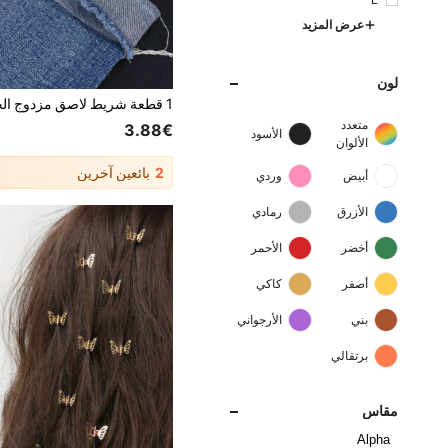
L
عرض المزيد
لون
متعدد
3.88€
الأسود
الألوان
2
بائعين آخرين
أبيض
وردي
الأزرق
رمادي
أخضر
الأحمر
أصفر
كاكي
بني
الأرجواني
برتقالي
مقاس
Alpha