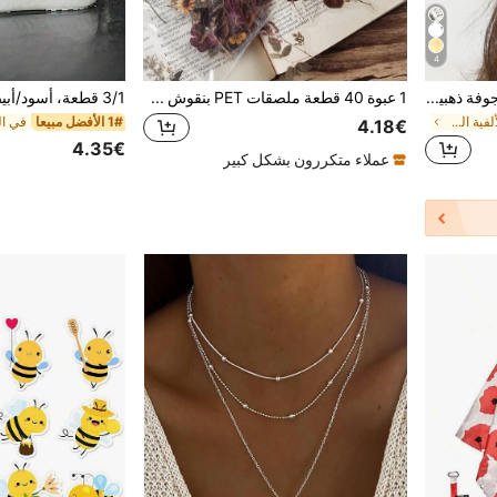
4
10 قطع مشابك شعر فراشة مجوفة ذهبية، مشابك فراشة معدنية صغيرة للنساء والفتيات، إكسسوارات شعر زخرفية أنيقة لملابس العطلات
1 عبوة 40 قطعة ملصقات PET بنقوش زهرية عتيقة لتزيين النباتات DIY كولاج ملصقات ألبوم الصور
في أزياء خريف الألفية الجديدة إكسسوارات شعر للنساء
1# الأفضل مبيعا
4.18€
4.35€
عملاء متكررون بشكل كبير