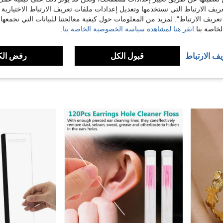
ريف الارتباط التي نستخدمها وتعديل إعدادات ملفات تعريف الارتباط الاختيارية
تعريف الارتباط". لمزيد من المعلومات حول كيفية معالجتنا للبيانات التي نجمعها،
اصة بنا.
انقر هنا لمشاهدة سياسة الخصوصية الخاصة بنا.
4
يف الارتباط
قبول الكل
رفض الك
5 قطع من أساور شاشات إلكترونية ذات تصميم بوهيمي أنيق وضفائر مصنوعة من الخرز الزجاجي للنساء (العد اليدوي للخرز والحجم والوضع عشوائي)
شريط لاصق شفاف ثنائي الوجه نانو بسماكة 1مم و قوة الالتصاق عالية و بدون أي آثار ، يناسب الاستخدام اليومي في المنزل والمكتب
4.53€
3.45€