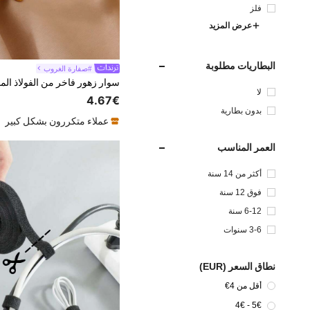
فلز
عرض المزيد
البطاريات مطلوبة
#صفارة الغروب
لا
4.67€
بدون بطارية
عملاء متكررون بشكل كبير
العمر المناسب
أكثر من 14 سنة
فوق 12 سنة
6-12 سنة
3-6 سنوات
نطاق السعر (EUR)
أقل من 4€
5€ - 4€