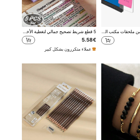
قطعة واحدة من ملحقات مكتب المراقبة، لوحة رسائل الكمبيوتر، لوازم مكتبية جامعة، مشبك ملاحظات الكمبيوتر، ديكور لوحة مذكرات المكتب المنزلي/المكتبي
5 قطع شريط تصحيح جمالي لتغطية الأخطاء بسلاسة، لامتحانات المدرسة والمستندات المكتبية، مستلزمات مدرسية، الاستعداد للمدرسة
5.58€
عملاء متكررون بشكل كبير