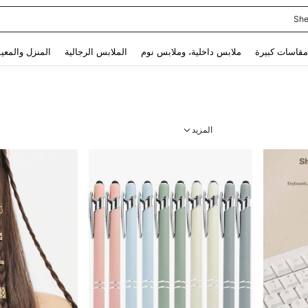
She
Use up and down arrow keys to البحث الأخير and البحث والعثور. Press Enter to select.
مقاسات كبيرة
ملابس داخلية، وملابس نوم
الملابس الرجالية
المنزل والمعي
المزيد