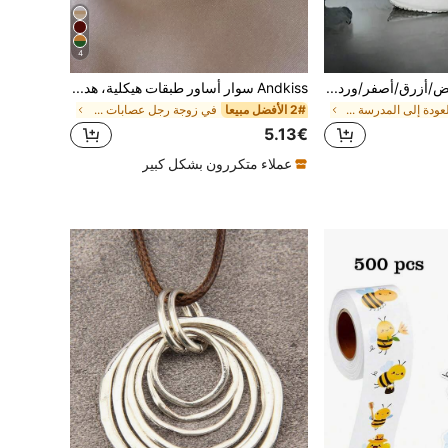
4
3/1 قطعة، أسود/أبيض/أزرق/أصفر/وردي أغطية أحذية سيليكون قابلة لإعادة الاستخدام للرجال والنساء - أغطية أحذية مقاومة للماء وغير قابلة للانزلاق للسفر، تصميم مرن أغطية أحذية خارجية شفافة، إكسسوارات خفيفة الوزن لمعدات المطر للمشي لمسافات طويلة/التخييم تبريد الصيف
Andkiss سوار أساور طبقات هيكلية، هدية عيد ميلاد
في العودة إلى المدرسة ملابس المطر
2# الأفضل مبيعا
في زوجة رجل عصابات جمالي
5.13€
عملاء متكررون بشكل كبير