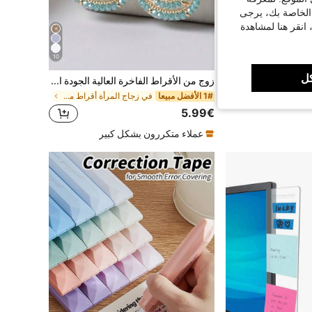
 الخاصة بك، يرجى
 انقر هنا لمشاهدة
10
ل
قلادة معلق دائرية متعددة الطبقات من الخرز للنساء، اللون الذهبي (كمية الخرز عشوائية) 2 قطعة
زوج من الأقراط الفاخرة العالية الجودة المصنوعة يدويًا بالخرز المنسوج بشكل قطرة الدمع ودائري باللون الرمادي والأسود والأخضر والوردي والأبيض والبرتقالي والبنفسجي والشمبانيا، بطراز بوهيمي مناسب للاستخدام اليومي والعطلات والحفلات والهدايا
1# الأفضل مبيعا
في زجاج المرأة أقراط متدلية
5.99€
عملاء متكررون بشكل كبير