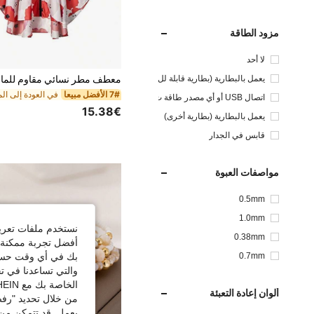
مزود الطاقة
لا أحد
يعمل بالبطارية (بطارية قابلة لل
شحن)
7# الأفضل مبيعا
اتصال USB أو أي مصدر طاقة ت
15.38€
يار مستمر آخر
يعمل بالبطارية (بطارية أخرى)
قابس في الجدار
مواصفات العبوة
0.5mm
1.0mm
نستخدم ملفات تعريف 
0.38mm
أفضل تجربة ممكنة ع
بك في أي وقت حسب ا
0.7mm
والتي تساعدنا في ت
الخاصة بك مع SHEIN.
ألوان إعادة التعبئة
من خلال تحديد "رفض
يعمل. قد تتمكن من 