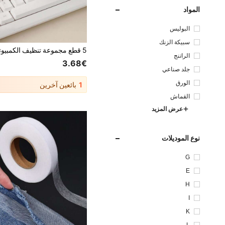
المواد
البوليس
تر
سبيكة الزنك
الراتنج
3.68€
جلد صناعي
الورق
1
بائعين آخرين
القماش
عرض المزيد
نوع الموديلات
G
E
H
I
K