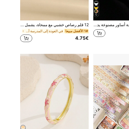
12
4 قطع/مجموعة أساور مصنوعة يدويًا من الخرز الأسود الأنيق، مجموعة مجوهرات عصرية هدية لحفلات العطلات للنساء
12 قلم رصاص خشبي مع ممحاة، يشمل مبراة قلم رصاص، رصاص جرافيت HB مسبق التحديد، مناسب للطلاب والبالغين والمدارس والمكاتب، مجموعة قرطاسية أساسية للعودة إلى المدرسة
1# الأفضل مبيعا
في العودة إلى المدرسة أقلام الرصاص
4.75€