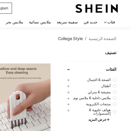
glam
 navigate search
فئات
جديد في
سفينة سريعة
ملابس نسائية
ملابس بحر
الصفحة الرئيسية
College Style
/
تصنيف
الفئات
الصحة & الجمال
أطفال
معيشة & منزلي
ملابس داخلية & ملابس نوم
منتجات الكترونية
هواتف خليوية &
إكسسوارات
عرض المزيد