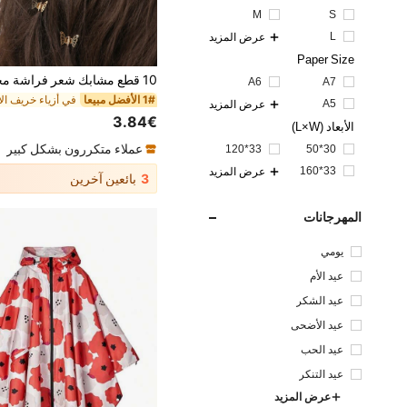
M
S
L
عرض المزيد
Paper Size
A6
A7
1# الأفضل مبيعا
A5
عرض المزيد
3.84€
الأبعاد (L×W)
عملاء متكررون بشكل كبير
33*120
30*50
33*160
عرض المزيد
3
بائعين آخرين
المهرجانات
يومي
عيد الأم
عيد الشكر
عيد الأضحى
عيد الحب
عيد التنكر
عرض المزيد