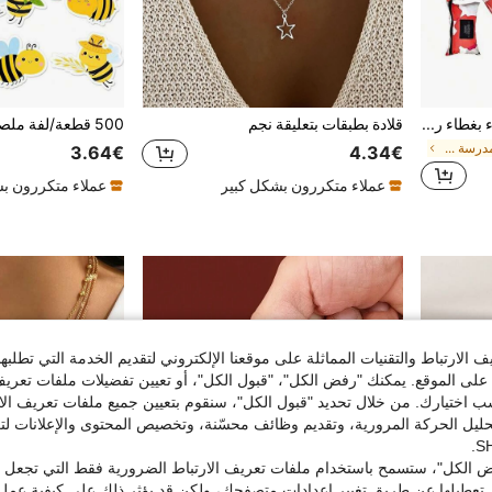
معطف مطر نسائي مقاوم للماء بغطاء رأس - بنمط مربعات ، ملابس رياضية مع جيوب وإغلاق سحاب عازل ، هدايا يوم الصديقات ، كلب صغير ، كرنفال ، ديكورات الحفلات ، اختيارات الربيع والصيف ، هدايا وصيفات العروس ، غرفة ، شاطئ ، سفر ، للرجال ، للنساء ، هدية عيد الأم ، حديقة ، صيف ، شاطئ ، لين ، تخرج ، تهنئة الخريج ، أدوات محمولة ، أساسيات الصيف ، محمول للصيف
قلادة بطبقات بتعليقة نجم
في العودة إلى المدرسة ملابس المطر
3.64€
4.34€
عملاء متكررون بشكل كبير
عملاء متكررون ب
الارتباط والتقنيات المماثلة على موقعنا الإلكتروني لتقديم الخدمة التي تطلبه
لى الموقع. يمكنك "رفض الكل"، "قبول الكل"، أو تعيين تفضيلات ملفات تعريف
ختيارك. من خلال تحديد "قبول الكل"، سنقوم بتعيين جميع ملفات تعريف الارتب
حليل الحركة المرورية، وتقديم وظائف محسّنة، وتخصيص المحتوى والإعلانات لت
 الكل"، ستسمح باستخدام ملفات تعريف الارتباط الضرورية فقط التي تجعل مو
تعطيلها عن طريق تغيير إعدادات متصفحك، ولكن قد يؤثر ذلك على كيفية عمل 