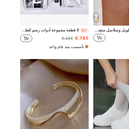
قلادة بوهيمية بعنق طويل وسلاسل متعددة الطبقات للنساء قطعة واحدة
9 قطعة مجموعة أدوات رسم للطلاب، مصنوعة من مادة البولي بروبلين، لوازم فنية للرياضيات والهندسة تشمل البوصلة والمسطرة والمثلث والبروتراكتور وشحاذة أقلام، لوازم مدرسية أساسية للعودة إلى المدرسة
%1-
6.78€
6.88€
تأسست منذ عام واحد