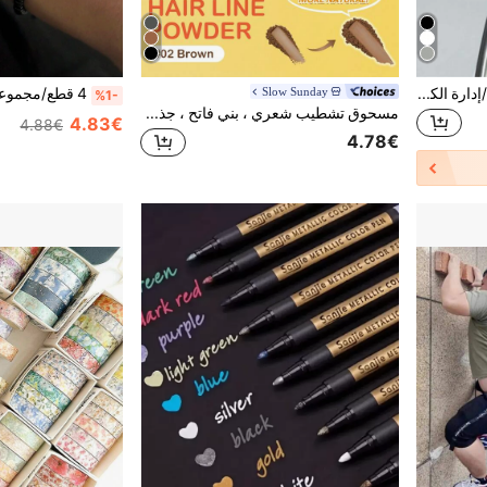
1 لفة من أربطة تشكيل الكروم/إدارة الكابلات من نوع الخطاف والحلقة، متوفرة بأحجام متعددة، قوية ومتينة، ربط عالمي للمكتب والمنزل/الحديقة، قابلة لإعادة الاستخدام، مرتبة وحامل بطاقات
Slow Sunday
%1-
مسحوق تشطيب شعري ، بني فاتح ، جذور الغطاء ، ملء البقع المتناثرة ، خيارات ألوان متعددة ، مناسبة لجميع أنواع الشعر ، اختيار جيد لقضاء الإجازة ، الشاطئ ، أساسيات السفر ، مناسبة لتلوين الشعر في الصيف
4.83€
4.88€
4.78€