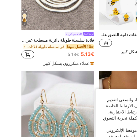
9
500 قطعة/لفة ملصقات ذاتية اللصق على شكل نحلة كرتونية، نحلة صغيرة مجتهدة لمكافأة المعلم، تحفيز المدرسة، لفة ملصقات كرتونية DIY، ملصقات PVC مقاومة للماء، لوازم مدرسية، العودة إلى المدرسة
#كلاسيكي
قلادة سلسلة طويلة دائرية مسطحة غير متماثلة من 7 طبقات من السبائك عصرية بسيطة قطعة واحدة للنساء
10# الأفضل مبيعا
في سلسلة طويلة قلادات
شكل كبير
5.13€
5.18€
عملاء متكررون بشكل كبير
ا، وللسعي لتقديم
 الارتباط الخاصة
اط الاختيارية،
كملة تجربة التسوق
قعنا الإلكتروني
الموقع. لمعرفة