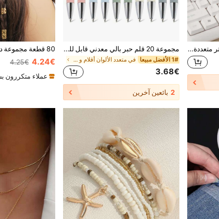
5 قطع مجموعة تنظيف الكمبيوتر متعددة الأغراض: فرشاة ناعمة لتنظيف لوحة المفاتيح، منظف الشقوق والأغطية، فرشاة لتنظيف غطاء الزجاجة الحرارية، فرشاة ذات مقبض منحني لتنظيف لوحة المفاتيح العميقة والضحلة، فرشاة زجاجة الأطفال، مجموعة تنظيف المكتب، فرشاة متعددة الوظائف، ديكور غرفة العودة إلى المدرسة، ديكور المنزل، ديكورات، أشياء مصغرة للمنزل
مجموعة 20 قلم حبر بالي معدني قابل للسحب مع رأس قلم لشاشة اللمس - رأس قلم متوسط السماكة ، كتابة سلسة ، مقبض مضاد للانزلاق ، متوافق مع أجهزة متعددة - مناسب للاستخدام اليومي في المدرسة والمكتب
1# الأفضل مبيعا
في متعدد الألوان أقلام و عبوات
4.24€
4.25€
3.68€
عملاء متكررون ب
2
بائعين آخرين