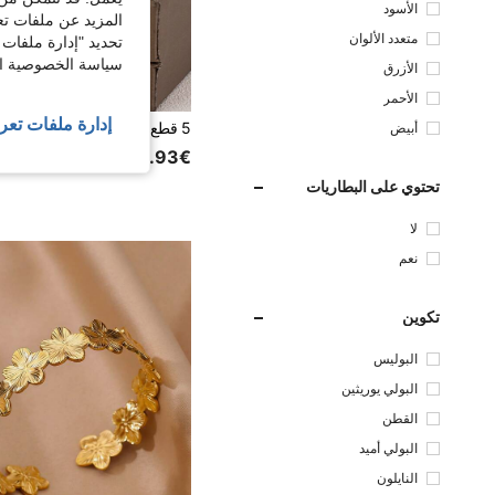
الأسود
المزيد عن ملفات تع
متعدد الألوان
تحديد "إدارة ملفات 
سياسة الخصوصية الخ
الأزرق
الأحمر
إدارة ملفات تعر
أبيض
4.93€
تحتوي على البطاريات
لا
نعم
تكوين
البوليس
تر
البولي يوريثين
القطن
البولي أميد
النايلون