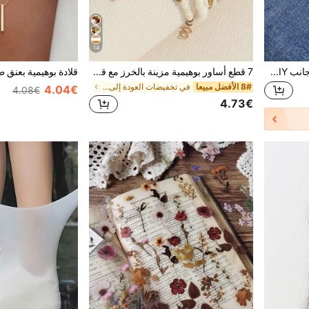
14
1 قطعة شريط لاصق مزدوج الجانب DIY، شريط لاصق مزدوج الجانب من النسيج المنسوج، إكسسوار خياطة من القماش غير المنسوج
7 قطع أساور بوهيمية مزينة بالخرز مع قلادات من الصدف والخرز ونجم البحر للنساء (ألوان الخرز متطابقة عشوائيًا)، أجواء الشاطئ
8# الأفضل مبيعا
في تخفيضات العودة إلى المدارس أساور النساء
4.04€
4.08€
4.73€